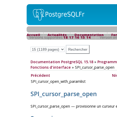
Accueil
Actualités
Documentation
Fo
Versions supportées
18
17
16
15
14
Version or
Documentation PostgreSQL 15.18
»
Programma
Fonctions d'interface
»
SPI_cursor_parse_open
Précédent
Ni
SPI_cursor_open_with_paramlist
SPI_cursor_parse_open
SPI_cursor_parse_open — provisionne un curseur e