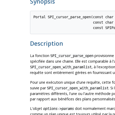
Synopsis
Portal SPI_cursor_parse_open(const char
                             const char
                             const SPIP
Description
La fonction
provisionne 
SPI_cursor_parse_open
spécifiée dans une chaine. Elle est comparable à l
, à l'excepti
SPI_cursor_open_with_paramlist
requête sont entièrement gérées en fournissant 
Pour une exécution unique d'une requête, cette fo
suivie par
. S
SPI_cursor_open_with_paramlist
paramètres différents, l'une ou l'autre méthode po
par rapport aux bénéfices des plans personnalisés
L'objet
doit normalement marq
options->params
comme un plan unique est toujours utilisé par la r