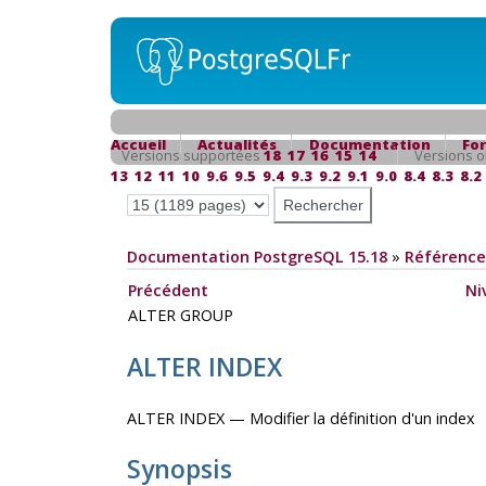
Accueil
Actualités
Documentation
Fo
Versions supportées
18
17
16
15
14
Versions o
13
12
11
10
9.6
9.5
9.4
9.3
9.2
9.1
9.0
8.4
8.3
8.2
Documentation PostgreSQL 15.18
»
Référence
Précédent
Ni
ALTER GROUP
ALTER INDEX
ALTER INDEX — Modifier la définition d'un index
Synopsis