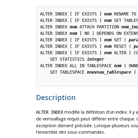
ALTER INDEX [ IF EXISTS ] 
nom
 RENAME TO
ALTER INDEX [ IF EXISTS ] 
nom
 SET TABLE
ALTER INDEX 
nom
 ATTACH PARTITION 
nom_in
ALTER INDEX 
nom
 [ NO ] DEPENDS ON EXTEN
ALTER INDEX [ IF EXISTS ] 
nom
 SET ( 
par
ALTER INDEX [ IF EXISTS ] 
nom
 RESET ( 
p
ALTER INDEX [ IF EXISTS ] 
nom
 ALTER [ C
    SET STATISTICS 
integer
ALTER INDEX ALL IN TABLESPACE 
nom
 [ OWN
    SET TABLESPACE 
nouveau_tablespace
 [
Description
modifie la définition d'un index. Il y
ALTER INDEX
de verrouillage requis peut différer entre chaque.
exception dûment précisée. Lorsque plusieurs sous
l'ensemble des sous-commandes.