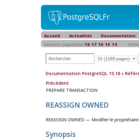
Accueil
Actualités
Documentation
Versions supportées
18
17
16
15
14
Versi
Documentation PostgreSQL 15.18
»
Référ
Précédent
PREPARE TRANSACTION
REASSIGN OWNED
REASSIGN OWNED — Modifier le propriétaire d
Synopsis