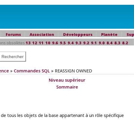
Forums
Association
Développeurs
Planète
Sup
ons obsolètes
13
12
11
10
9.6
9.5
9.4
9.3
9.2
9.1
9.0
8.4
8.3
8.2
ence
»
Commandes SQL
»
REASSIGN OWNED
Niveau supérieur
Sommaire
e tous les objets de la base appartenant à un rôle spécifique