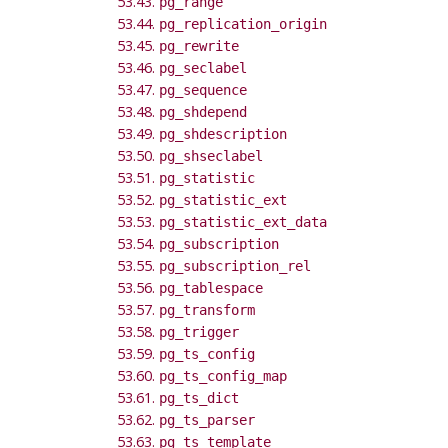
53.43.
pg_range
53.44.
pg_replication_origin
53.45.
pg_rewrite
53.46.
pg_seclabel
53.47.
pg_sequence
53.48.
pg_shdepend
53.49.
pg_shdescription
53.50.
pg_shseclabel
53.51.
pg_statistic
53.52.
pg_statistic_ext
53.53.
pg_statistic_ext_data
53.54.
pg_subscription
53.55.
pg_subscription_rel
53.56.
pg_tablespace
53.57.
pg_transform
53.58.
pg_trigger
53.59.
pg_ts_config
53.60.
pg_ts_config_map
53.61.
pg_ts_dict
53.62.
pg_ts_parser
53.63.
pg_ts_template