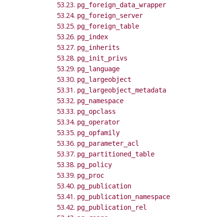
53.23.
pg_foreign_data_wrapper
53.24.
pg_foreign_server
53.25.
pg_foreign_table
53.26.
pg_index
53.27.
pg_inherits
53.28.
pg_init_privs
53.29.
pg_language
53.30.
pg_largeobject
53.31.
pg_largeobject_metadata
53.32.
pg_namespace
53.33.
pg_opclass
53.34.
pg_operator
53.35.
pg_opfamily
53.36.
pg_parameter_acl
53.37.
pg_partitioned_table
53.38.
pg_policy
53.39.
pg_proc
53.40.
pg_publication
53.41.
pg_publication_namespace
53.42.
pg_publication_rel