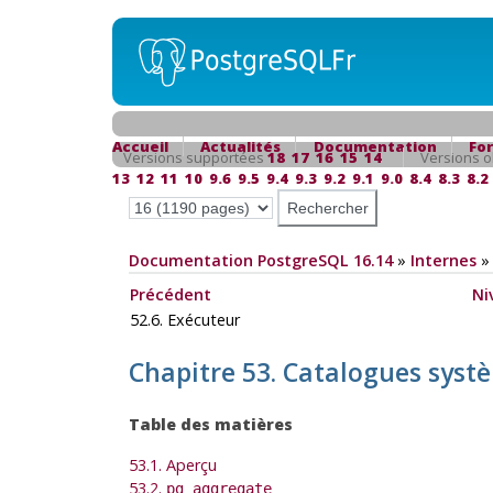
Accueil
Actualités
Documentation
Fo
Versions supportées
18
17
16
15
14
Versions o
13
12
11
10
9.6
9.5
9.4
9.3
9.2
9.1
9.0
8.4
8.3
8.2
Documentation PostgreSQL 16.14
»
Internes
Précédent
Ni
52.6. Exécuteur
Chapitre 53. Catalogues syst
Table des matières
53.1. Aperçu
53.2.
pg_aggregate