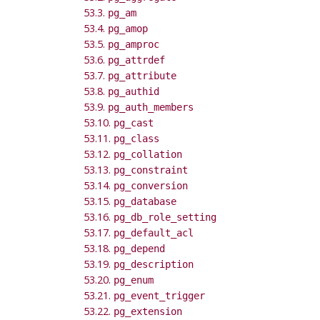
53.3.
pg_am
53.4.
pg_amop
53.5.
pg_amproc
53.6.
pg_attrdef
53.7.
pg_attribute
53.8.
pg_authid
53.9.
pg_auth_members
53.10.
pg_cast
53.11.
pg_class
53.12.
pg_collation
53.13.
pg_constraint
53.14.
pg_conversion
53.15.
pg_database
53.16.
pg_db_role_setting
53.17.
pg_default_acl
53.18.
pg_depend
53.19.
pg_description
53.20.
pg_enum
53.21.
pg_event_trigger
53.22.
pg_extension