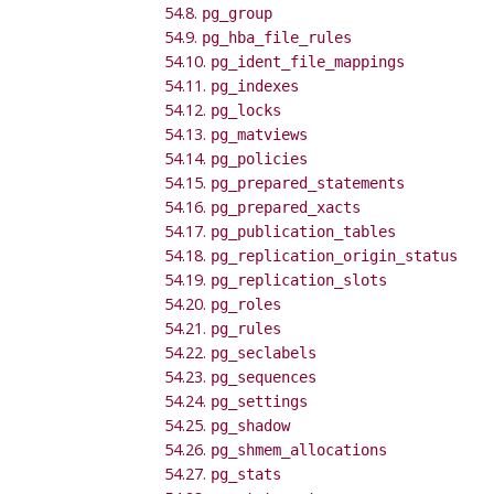
54.8.
pg_group
54.9.
pg_hba_file_rules
54.10.
pg_ident_file_mappings
54.11.
pg_indexes
54.12.
pg_locks
54.13.
pg_matviews
54.14.
pg_policies
54.15.
pg_prepared_statements
54.16.
pg_prepared_xacts
54.17.
pg_publication_tables
54.18.
pg_replication_origin_status
54.19.
pg_replication_slots
54.20.
pg_roles
54.21.
pg_rules
54.22.
pg_seclabels
54.23.
pg_sequences
54.24.
pg_settings
54.25.
pg_shadow
54.26.
pg_shmem_allocations
54.27.
pg_stats