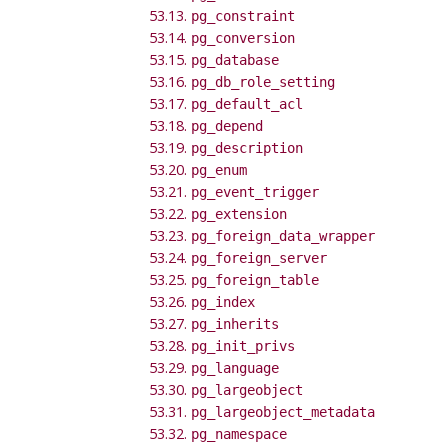
53.13.
pg_constraint
53.14.
pg_conversion
53.15.
pg_database
53.16.
pg_db_role_setting
53.17.
pg_default_acl
53.18.
pg_depend
53.19.
pg_description
53.20.
pg_enum
53.21.
pg_event_trigger
53.22.
pg_extension
53.23.
pg_foreign_data_wrapper
53.24.
pg_foreign_server
53.25.
pg_foreign_table
53.26.
pg_index
53.27.
pg_inherits
53.28.
pg_init_privs
53.29.
pg_language
53.30.
pg_largeobject
53.31.
pg_largeobject_metadata
53.32.
pg_namespace