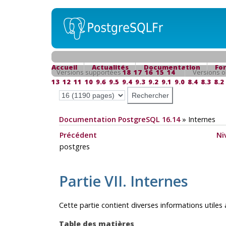
Accueil
Actualités
Documentation
Fo
Versions supportées
18
17
16
15
14
Versions o
13
12
11
10
9.6
9.5
9.4
9.3
9.2
9.1
9.0
8.4
8.3
8.2
Documentation PostgreSQL 16.14
»
Internes
Précédent
Ni
postgres
Partie VII. Internes
Cette partie contient diverses informations utiles
Table des matières