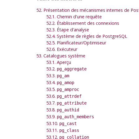
52. Présentation des mécanismes internes de Po
52.1. Chemin d'une requête
52.2. Établissement des connexions
52.3. Étape d'analyse
52.4. Système de règles de
PostgreSQL
52.5. Planificateur/Optimiseur
52.6. Exécuteur
53. Catalogues système
53.1. Aperçu
53.2.
pg_aggregate
53.3.
pg_am
53.4.
pg_amop
53.5.
pg_amproc
53.6.
pg_attrdef
53.7.
pg_attribute
53.8.
pg_authid
53.9.
pg_auth_members
53.10.
pg_cast
53.11.
pg_class
53.12.
pg_collation