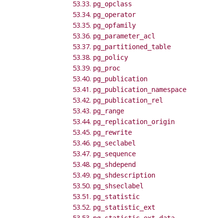
53.33.
pg_opclass
53.34.
pg_operator
53.35.
pg_opfamily
53.36.
pg_parameter_acl
53.37.
pg_partitioned_table
53.38.
pg_policy
53.39.
pg_proc
53.40.
pg_publication
53.41.
pg_publication_namespace
53.42.
pg_publication_rel
53.43.
pg_range
53.44.
pg_replication_origin
53.45.
pg_rewrite
53.46.
pg_seclabel
53.47.
pg_sequence
53.48.
pg_shdepend
53.49.
pg_shdescription
53.50.
pg_shseclabel
53.51.
pg_statistic
53.52.
pg_statistic_ext
53.53.
pg_statistic_ext_data