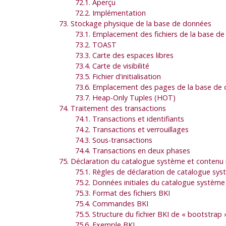
72.1. Aperçu
72.2. Implémentation
73. Stockage physique de la base de données
73.1. Emplacement des fichiers de la base d
73.2. TOAST
73.3. Carte des espaces libres
73.4. Carte de visibilité
73.5. Fichier d'initialisation
73.6. Emplacement des pages de la base de
73.7. Heap-Only Tuples (
HOT
)
74. Traitement des transactions
74.1. Transactions et identifiants
74.2. Transactions et verrouillages
74.3. Sous-transactions
74.4. Transactions en deux phases
75. Déclaration du catalogue système et contenu in
75.1. Règles de déclaration de catalogue sy
75.2. Données initiales du catalogue système
75.3. Format des fichiers
BKI
75.4. Commandes
BKI
75.5. Structure du fichier
BKI
de
«
bootstrap
75.6. Exemple BKI