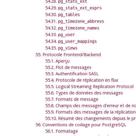
54.28.
pg_stats_ext
54.29.
pg_stats_ext_exprs
54.30.
pg_tables
54.31.
pg_timezone_abbrevs
54.32.
pg_timezone_names
54.33.
pg_user
54.34.
pg_user_mappings
54.35.
pg_views
55. Protocole Frontend/Backend
55.1. Aperçu
55.2. Flot de messages
55.3. Authentification SASL
55.4. Protocole de réplication en flux
55.5. Logical Streaming Replication Protocol
55.6. Types de données des messages
55.7. Formats de message
55.8. Champs des messages d'erreur et de not
55.9. Formats des messages de la réplication
55.10. Résumé des changements depuis le pr
56. Conventions de codage pour PostgreSQL
56.1. Formatage