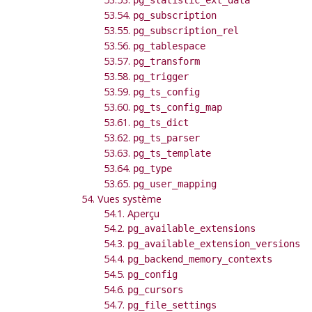
53.54.
pg_subscription
53.55.
pg_subscription_rel
53.56.
pg_tablespace
53.57.
pg_transform
53.58.
pg_trigger
53.59.
pg_ts_config
53.60.
pg_ts_config_map
53.61.
pg_ts_dict
53.62.
pg_ts_parser
53.63.
pg_ts_template
53.64.
pg_type
53.65.
pg_user_mapping
54. Vues système
54.1. Aperçu
54.2.
pg_available_extensions
54.3.
pg_available_extension_versions
54.4.
pg_backend_memory_contexts
54.5.
pg_config
54.6.
pg_cursors
54.7.
pg_file_settings