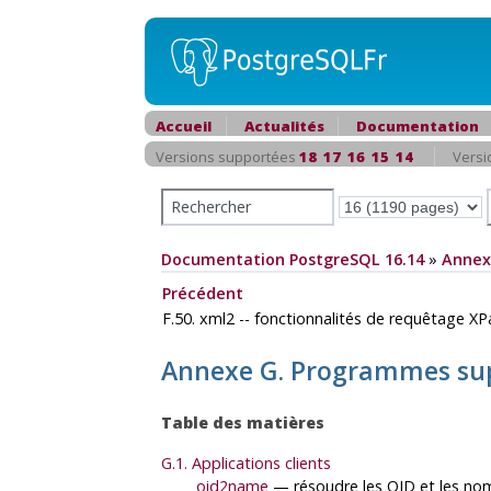
Accueil
Actualités
Documentation
Versions supportées
18
17
16
15
14
Versi
Documentation PostgreSQL 16.14
»
Annex
Précédent
F.50. xml2 -- fonctionnalités de requêtage X
Annexe G. Programmes sup
Table des matières
G.1. Applications clients
oid2name
— résoudre les OID et les nom