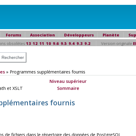
Forums
Association
Développeurs
Planète
Sup
ons obsolètes
13
12
11
10
9.6
9.5
9.4
9.3
9.2
Version originale
E
es
»
Programmes supplémentaires fournis
Niveau supérieur
Path et XSLT
Sommaire
plémentaires fournis
s de fichiers dans le répertoire des données de
PostgreSQL