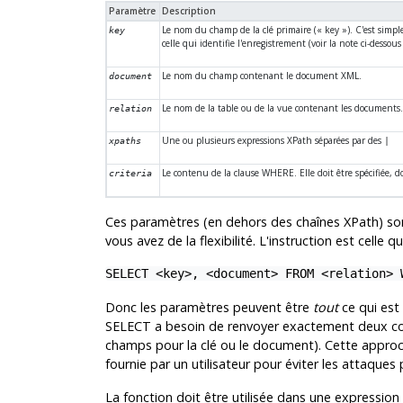
Paramètre
Description
Le nom du champ de la clé primaire (
«
key
»
). C'est simp
key
celle qui identifie l'enregistrement (voir la note ci-dessous
Le nom du champ contenant le document XML.
document
Le nom de la table ou de la vue contenant les documents
relation
Une ou plusieurs expressions XPath séparées par des
xpaths
|
Le contenu de la clause WHERE. Elle doit être spécifiée, d
criteria
Ces paramètres (en dehors des chaînes XPath) so
vous avez de la flexibilité. L'instruction est celle qui
SELECT <key>, <document> FROM <relation> 
Donc les paramètres peuvent être
tout
ce qui est
SELECT a besoin de renvoyer exactement deux colon
champs pour la clé ou le document). Cette approch
fournie par un utilisateur pour éviter les attaques
La fonction doit être utilisée dans une expression