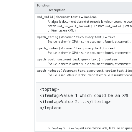
Fonction
Description
(
) →
xml_valid
document
text
boolean
Analyse le document donné et renvoie la valeur true si le doc
native
. Le nom
est t
xml_is_well_formed()
xml_valid()
différentes en XML.)
(
,
) →
xpath_string
document
text
query
text
text
Évalue le chemin XPath sur le document fourni, et convertit 
(
,
) →
xpath_number
document
text
query
text
real
Évalue le chemin XPath sur le document fourni, et convertit 
(
,
) →
xpath_bool
document
text
query
text
boolean
Évalue le chemin XPath sur le document fourni, et convertit 
(
,
,
,
xpath_nodeset
document
text
query
text
toptag
text
ite
Évalue la requête sur le document et emballe le résultat dans de
<toptag>

<itemtag>Value 1 which could be an XML 
<itemtag>Value 2....</itemtag>

</toptag>

Si
ou
est une chaîne vide, la balise en ques
toptag
itemtag