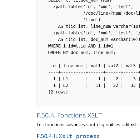
   SELECT t.*,i.doc_num FROM

     xpath_table('id', 'xml', 'test',

                 '/doc/line/@num|/doc/li
                 'true')

       AS t(id int, line_num varchar(10)
     xpath_table('id', 'xml', 'test', '/
       AS i(id int, doc_num varchar(10))
   WHERE i.id=t.id AND i.id=1

   ORDER BY doc_num, line_num;

    id | line_num | val1 | val2 | val3 |
   ----+----------+------+------+------+
     1 | L1       |    1 |    2 |    3 |
     1 | L2       |   11 |   22 |   33 |
   (2 rows)

F.50.4. Fonctions XSLT
Les fonctions suivantes sont disponibles si libxslt e
F.50.4.1.
Xslt_process