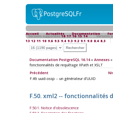
Accueil
Actualités
Documentation
Fo
Versions supportées
18
17
16
15
14
Versions o
13
12
11
10
9.6
9.5
9.4
9.3
9.2
9.1
9.0
8.4
8.3
Documentation PostgreSQL 16.14
»
Annexes
fonctionnalités de requêtage XPath et XSLT
Précédent
Ni
F.49. uuid-ossp -- un générateur d'UUID
F.50. xml2 -- fonctionnalités
F.50.1. Notice d'obsolescence