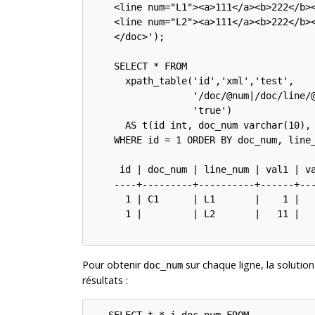
    <line num="L1"><a>111</a><b>222</b><
    <line num="L2"><a>111</a><b>222</b><
    </doc>');

    SELECT * FROM

      xpath_table('id','xml','test',

                  '/doc/@num|/doc/line/@
                  'true')

      AS t(id int, doc_num varchar(10), 
    WHERE id = 1 ORDER BY doc_num, line_
     id | doc_num | line_num | val1 | va
    ----+---------+----------+------+---
      1 | C1      | L1       |    1 |   
      1 |         | L2       |   11 |   
Pour obtenir
sur chaque ligne, la solution
doc_num
résultats :