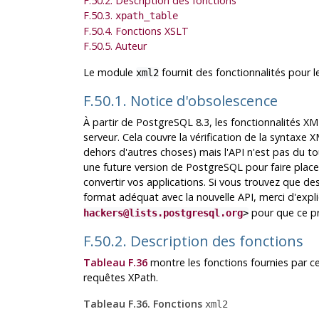
F.50.2. Description des fonctions
F.50.3.
xpath_table
F.50.4. Fonctions XSLT
F.50.5. Auteur
Le module
fournit des fonctionnalités pour 
xml2
F.50.1. Notice d'obsolescence
À partir de
PostgreSQL
8.3, les fonctionnalités 
serveur. Cela couvre la vérification de la syntaxe 
dehors d'autres choses) mais l'API n'est pas du t
une future version de PostgreSQL pour faire plac
convertir vos applications. Si vous trouvez que d
format adéquat avec la nouvelle API, merci d'expli
pour que ce pr
hackers@lists.postgresql.org
>
F.50.2. Description des fonctions
Tableau F.36
montre les fonctions fournies par c
requêtes XPath.
Tableau F.36. Fonctions
xml2