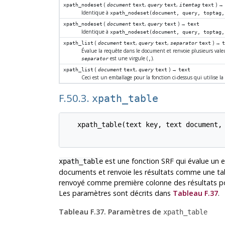
(
,
,
) 
xpath_nodeset
document
text
query
text
itemtag
text
Identique à
xpath_nodeset(document, query, toptag,
(
,
) →
xpath_nodeset
document
text
query
text
text
Identique à
xpath_nodeset(document, query, toptag,
(
,
,
) →
xpath_list
document
text
query
text
separator
text
Évalue la requête dans le document et renvoie plusieurs vale
est une virgule (
).
separator
,
(
,
) →
xpath_list
document
text
query
text
text
Ceci est un emballage pour la fonction ci-dessus qui utilise la 
F.50.3.
xpath_table
   xpath_table(text key, text document, 
est une fonction
SRF
qui évalue un 
xpath_table
documents et renvoie les résultats comme une tab
renvoyé comme première colonne des résultats pour
Les paramètres sont décrits dans
Tableau F.37
.
Tableau F.37. Paramètres de
xpath_table