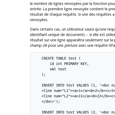
le nombre de lignes renvoyées par la fonction p
entrée. La première ligne renvoyée contient le pr
résultat de chaque requête. Si une des requêtes a
renvoyées.
Dans certains cas, un utilisateur saura qu'une req
identifiant unique de document) -- si elle est util
résultat sur une ligne apparaîtra seulement sur la pr
champ clé pour une jointure avec une requête X
    CREATE TABLE test (

        id int PRIMARY KEY,

        xml text

    );

    INSERT INTO test VALUES (1, '<doc nu
    <line num="L1"><a>1</a><b>2</b><c>3<
    <line num="L2"><a>11</a><b>22</b><c>
    </doc>');

    INSERT INTO test VALUES (2, '<doc nu