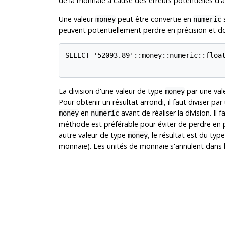
de la monnaie à cause des erreurs potentielles d'a
Une valeur
peut être convertie en
s
money
numeric
peuvent potentiellement perdre en précision et do
SELECT '52093.89'::money::numeric::float
La division d'une valeur de type
par une vale
money
Pour obtenir un résultat arrondi, il faut diviser par
en
avant de réaliser la division. Il 
money
numeric
méthode est préférable pour éviter de perdre en 
autre valeur de type
, le résultat est du typ
money
monnaie). Les unités de monnaie s'annulent dans la