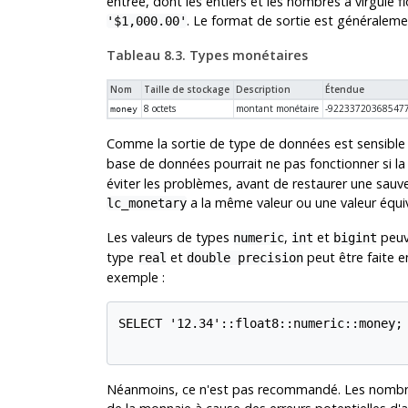
entrée, dont les entiers et les nombres à virgule 
. Le format de sortie est généraleme
'$1,000.00'
Tableau 8.3. Types monétaires
Nom
Taille de stockage
Description
Étendue
8 octets
montant monétaire
-922337203685477
money
Comme la sortie de type de données est sensible 
base de données pourrait ne pas fonctionner si la
éviter les problèmes, avant de restaurer une sau
a la même valeur ou une valeur équiv
lc_monetary
Les valeurs de types
,
et
peuv
numeric
int
bigint
type
et
peut être faite e
real
double precision
exemple :
SELECT '12.34'::float8::numeric::money;

Néanmoins, ce n'est pas recommandé. Les nombres 