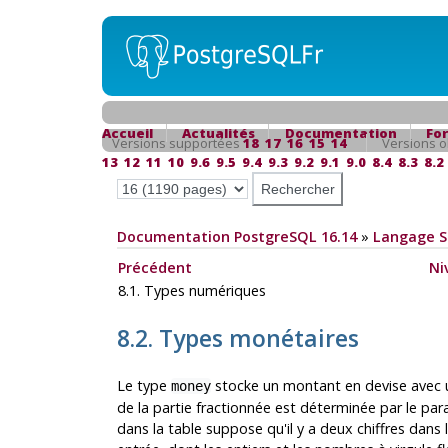
Accueil
Actualités
Documentation
Fo
Versions supportées
18
17
16
15
14
Versions o
13
12
11
10
9.6
9.5
9.4
9.3
9.2
9.1
9.0
8.4
8.3
8.2
Documentation PostgreSQL 16.14
»
Langage 
Précédent
Ni
8.1. Types numériques
8.2. Types monétaires
Le type
stocke un montant en devise avec u
money
de la partie fractionnée est déterminée par le pa
dans la table suppose qu'il y a deux chiffres dan