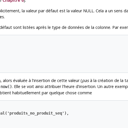
le
Chapitre 6
).
licitement, la valeur par défaut est la valeur NULL. Cela a un sens d
es.
r défaut sont listées après le type de données de la colonne. Par exe
alors évaluée à l'insertion de cette valeur (
pas
à la création de la 
t
. Elle se voit ainsi attribuer l'heure d'insertion. Un autre exe
now()
'obtient habituellement par quelque chose comme
val('produits_no_produit_seq')
,
