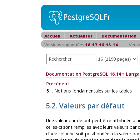
Accueil
Actualités
Documentation
Versions supportées
18
17
16
15
14
Versi
Documentation PostgreSQL 16.14
»
Langa
Précédent
5.1. Notions fondamentales sur les tables
5.2. Valeurs par défaut
Une valeur par défaut peut être attribuée à u
celles-ci sont remplies avec leurs valeurs p
d'une colonne soit positionnée à la valeur par