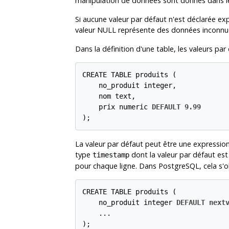
manipulation de données sont donnés dans 
Si aucune valeur par défaut n'est déclarée exp
valeur NULL représente des données inconnu
Dans la définition d'une table, les valeurs pa
CREATE TABLE produits (

    no_produit integer,

    nom text,

    prix numeric 
DEFAULT 9.99
);
La valeur par défaut peut être une expression, 
type
dont la valeur par défaut es
timestamp
pour chaque ligne. Dans
PostgreSQL
, cela s
CREATE TABLE produits (

    no_produit integer 
DEFAULT next
    ...

);