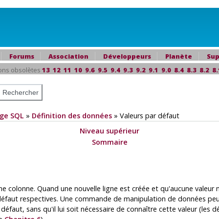
Forums
Association
Développeurs
Planète
Sup
ons obsolètes
13
12
11
10
9.6
9.5
9.4
9.3
9.2
9.1
9.0
8.4
8.3
8.2
8.
ge SQL
»
Définition des données
»
Valeurs par défaut
Niveau supérieur
Sommaire
ne colonne. Quand une nouvelle ligne est créée et qu'aucune valeur 
ar défaut respectives. Une commande de manipulation de données peu
 défaut, sans qu'il lui soit nécessaire de connaître cette valeur (le