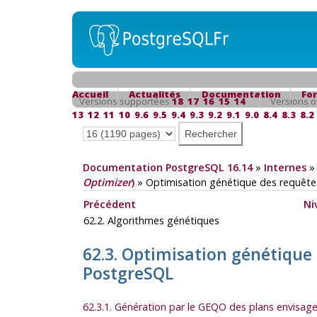
Accueil
Actualités
Documentation
Fo
Versions supportées
18
17
16
15
14
Versions o
13
12
11
10
9.6
9.5
9.4
9.3
9.2
9.1
9.0
8.4
8.3
8.2
Documentation PostgreSQL 16.14
»
Internes
Optimizer
)
»
Optimisation génétique des requête
Précédent
Ni
62.2. Algorithmes génétiques
62.3. Optimisation génétique 
PostgreSQL
62.3.1. Génération par le
GEQO
des plans envisag