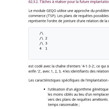
62.3.2. Tâches à réaliser pour la future implantati
Le module
GEQO
utilise une approche du problème
commerce (
TSP
). Les plans de requêtes possibl
représente l'ordre de jointure d'une relation de la
    /\

    /\ 2

    /\ 3

    4  1

est codé avec la chaîne d'entiers '4-1-3-2', ce qui sig
enfin '2', avec 1, 2, 3, 4 les identifiants des relati
Les caractéristiques spécifiques de l'implantation
l'utilisation d'un algorithme génétiq
les moins ciblés au lieu d'un rempla
vers des plans de requêtes améliorés 
temps raisonnable ;