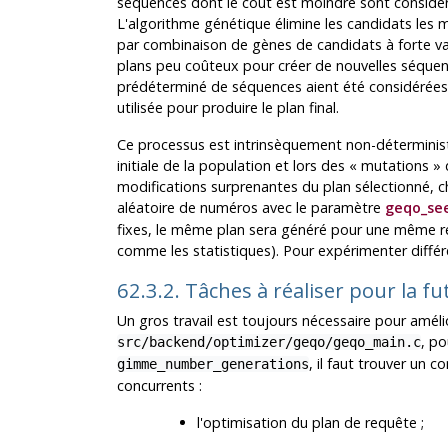
séquences dont le coût est moindre sont consid
L'algorithme génétique élimine les candidats les
par combinaison de gènes de candidats à forte vale
plans peu coûteux pour créer de nouvelles séquen
prédéterminé de séquences aient été considérées 
utilisée pour produire le plan final.
Ce processus est intrinsèquement non-déterministe,
initiale de la population et lors des
«
mutations
»
d
modifications surprenantes du plan sélectionné, 
aléatoire de numéros avec le paramètre
geqo_se
fixes, le même plan sera généré pour une même req
comme les statistiques). Pour expérimenter diffé
62.3.2. Tâches à réaliser pour la f
Un gros travail est toujours nécessaire pour améli
, po
src/backend/optimizer/geqo/geqo_main.c
, il faut trouver un
gimme_number_generations
concurrents :
l'optimisation du plan de requête ;