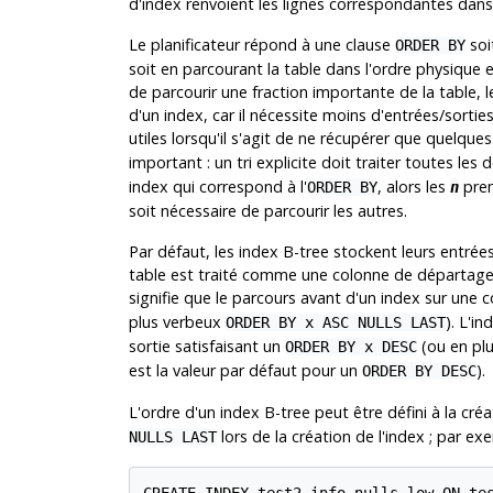
d'index renvoient les lignes correspondantes dans
Le planificateur répond à une clause
soi
ORDER BY
soit en parcourant la table dans l'ordre physique e
de parcourir une fraction importante de la table, l
d'un index, car il nécessite moins d'entrées/sortie
utiles lorsqu'il s'agit de ne récupérer que quelques
important : un tri explicite doit traiter toutes les
index qui correspond à l'
, alors les
prem
ORDER BY
n
soit nécessaire de parcourir les autres.
Par défaut, les index B-tree stockent leurs entrée
table est traité comme une colonne de départage p
signifie que le parcours avant d'un index sur une 
plus verbeux
). L'i
ORDER BY x ASC NULLS LAST
sortie satisfaisant un
(ou en pl
ORDER BY x DESC
est la valeur par défaut pour un
).
ORDER BY DESC
L'ordre d'un index B-tree peut être défini à la créa
lors de la création de l'index ; par ex
NULLS LAST