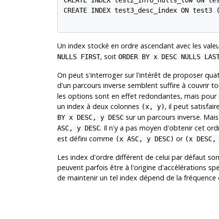
CREATE INDEX test2_info_nulls_low ON tes
CREATE INDEX test3_desc_index ON test3 (
Un index stocké en ordre ascendant avec les valeu
, soit
NULLS FIRST
ORDER BY x DESC NULLS LAS
On peut s'interroger sur l'intérêt de proposer qua
d'un parcours inverse semblent suffire à couvrir to
les options sont en effet redondantes, mais pour un
un index à deux colonnes
, il peut satisfai
(x, y)
sur un parcours inverse. Mais
BY x DESC, y DESC
. Il n'y a pas moyen d'obtenir cet ord
ASC, y DESC
est défini comme
or
(x ASC, y DESC)
(x DESC,
Les index d'ordre différent de celui par défaut son
peuvent parfois être à l'origine d'accélérations sp
de maintenir un tel index dépend de la fréquence de