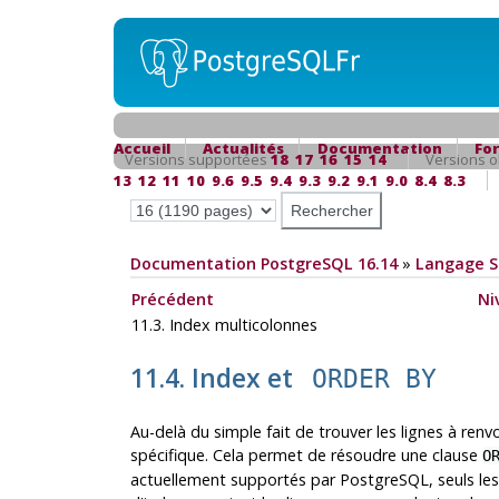
Accueil
Actualités
Documentation
Fo
Versions supportées
18
17
16
15
14
Versions o
13
12
11
10
9.6
9.5
9.4
9.3
9.2
9.1
9.0
8.4
8.3
Documentation PostgreSQL 16.14
»
Langage 
Précédent
Ni
11.3. Index multicolonnes
11.4. Index et
ORDER BY
Au-delà du simple fait de trouver les lignes à ren
spécifique. Cela permet de résoudre une clause
O
actuellement supportés par
PostgreSQL
, seuls le