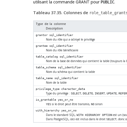
utilisant la commande GRANT pour
.
PUBLIC
Tableau 37.35. Colonnes de
role_table_grant
Type de la colonne
Description
grantor
sql_identifier
Nom du rôle qui a octroyé le privilège
grantee
sql_identifier
Nom du rôle bénéficiaire
table_catalog
sql_identifier
Nom de la base de données qui contient la table (toujours la
table_schema
sql_identifier
Nom du schéma qui contient la table
table_name
sql_identifier
Nom de la table
privilege_type
character_data
Type du privilège :
,
,
,
,
SELECT
DELETE
INSERT
UPDATE
REFER
is_grantable
yes_or_no
si le droit peut être transmis,
sinon
YES
NO
with_hierarchy
yes_or_no
Dans le standard SQL,
est un (sou
WITH HIERARCHY OPTION
Dans PostgreSQL, ceci est inclus dans le droit
, donc c
SELECT