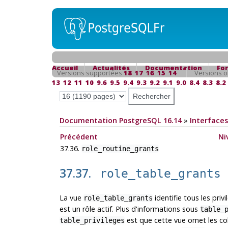
Accueil
Actualités
Documentation
Fo
Versions supportées
18
17
16
15
14
Versions o
13
12
11
10
9.6
9.5
9.4
9.3
9.2
9.1
9.0
8.4
8.3
8.2
Documentation PostgreSQL 16.14
»
Interfaces
Précédent
Ni
37.36.
role_routine_grants
37.37.
role_table_grants
La vue
identifie tous les priv
role_table_grants
est un rôle actif. Plus d'informations sous
table_
est que cette vue omet les colo
table_privileges