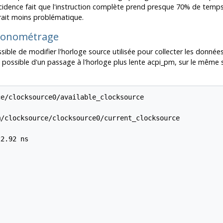
ncidence fait que l'instruction complète prend presque 70% de temps
rait moins problématique.
hronométrage
ossible de modifier l'horloge source utilisée pour collecter les don
ssible d'un passage à l'horloge plus lente acpi_pm, sur le même sys
e/clocksource0/available_clocksource

/clocksource/clocksource0/current_clocksource

2.92 ns
