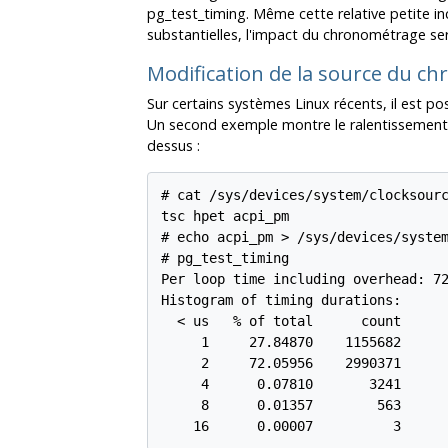
pg_test_timing. Même cette relative petite i
substantielles, l'impact du chronométrage se
Modification de la source du c
Sur certains systèmes Linux récents, il est p
Un second exemple montre le ralentissement po
dessus :
# cat /sys/devices/system/clocksourc
tsc hpet acpi_pm

# echo acpi_pm > /sys/devices/system
# pg_test_timing

Per loop time including overhead: 72
Histogram of timing durations:

  < us   % of total      count

     1     27.84870    1155682

     2     72.05956    2990371

     4      0.07810       3241

     8      0.01357        563
