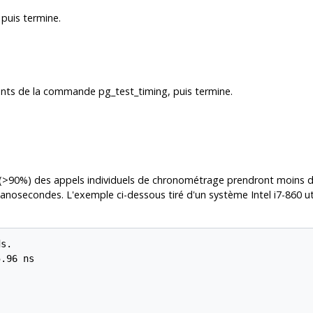
puis termine.
uments de la commande
pg_test_timing
, puis termine.
 (>90%) des appels individuels de chronométrage prendront moins 
nosecondes. L'exemple ci-dessous tiré d'un système Intel i7-860 u
s.

.96 ns
