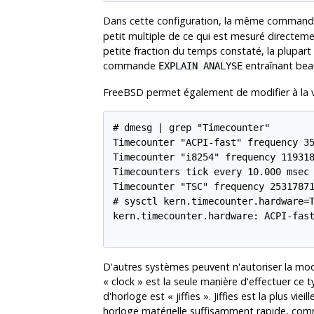
Dans cette configuration, la même comman
petit multiple de ce qui est mesuré directeme
petite fraction du temps constaté, la plupar
commande
entraînant bea
EXPLAIN ANALYSE
FreeBSD permet également de modifier à la vo
# dmesg | grep "Timecounter"

Timecounter "ACPI-fast" frequency 35
Timecounter "i8254" frequency 119318
Timecounters tick every 10.000 msec

Timecounter "TSC" frequency 25317871
# sysctl kern.timecounter.hardware=T
kern.timecounter.hardware: ACPI-fast
D'autres systèmes peuvent n'autoriser la mod
«
clock
»
est la seule manière d'effectuer ce 
d'horloge est
«
jiffies
»
. Jiffies est la plus vi
horloge matérielle suffisamment rapide, com