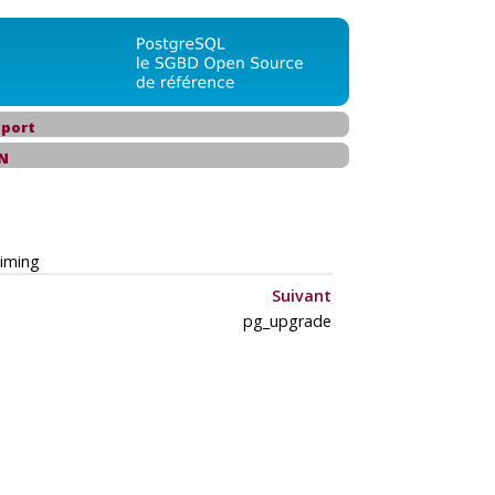
port
N
timing
Suivant
pg_upgrade