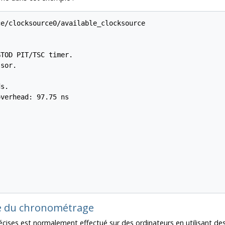
e/clocksource0/available_clocksource

TOD PIT/TSC timer.

sor.

s.

verhead: 97.75 ns

de du chronométrage
ises est normalement effectué sur des ordinateurs en utilisant des 