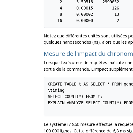
     2      3.59518    2999652

     4      0.00015        126

     8      0.00002         13

Notez que différentes unités sont utilisées p
quelques nanosecondes (ns), alors que les a
Mesure de l'impact du chronomé
Lorsque l'exécuteur de requêtes exécute une
sortie de la commande. L'impact supplémentai
CREATE TABLE t AS SELECT * FROM gene
\timing

SELECT COUNT(*) FROM t;

EXPLAIN ANALYZE SELECT COUNT(*) FROM
Le système i7-860 mesuré effectue la requê
100 000 lignes. Cette différence de 6,8 ms sig