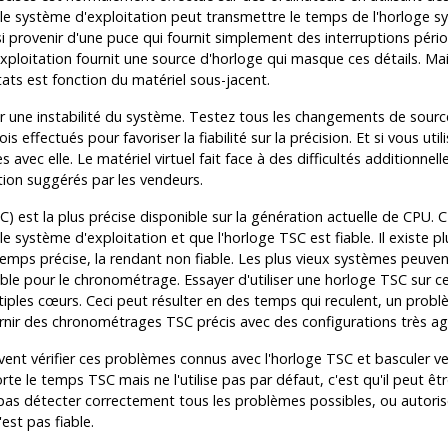
s, le système d'exploitation peut transmettre le temps de l'horloge
ovenir d'une puce qui fournit simplement des interruptions périodiq
ploitation fournit une source d'horloge qui masque ces détails. Mais
ltats est fonction du matériel sous-jacent.
 une instabilité du système. Testez tous les changements de source
 effectués pour favoriser la fiabilité sur la précision. Et si vous uti
c elle. Le matériel virtuel fait face à des difficultés additionnelle
ion suggérés par les vendeurs.
st la plus précise disponible sur la génération actuelle de CPU. C'e
e système d'exploitation et que l'horloge TSC est fiable. Il existe p
emps précise, la rendant non fiable. Les plus vieux systèmes peuven
able pour le chronométrage. Essayer d'utiliser une horloge TSC sur 
tiples cœurs. Ceci peut résulter en des temps qui reculent, un pro
nir des chronométrages TSC précis avec des configurations très ag
ent vérifier ces problèmes connus avec l'horloge TSC et basculer ver
rte le temps TSC mais ne l'utilise pas par défaut, c'est qu'il peut ê
as détecter correctement tous les problèmes possibles, ou autoriser
est pas fiable.