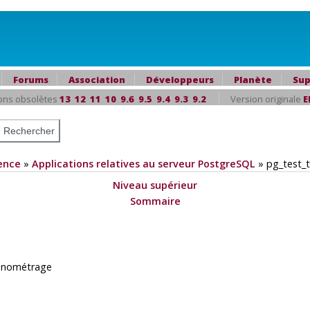
Forums
Association
Développeurs
Planète
Sup
ons obsolètes
13
12
11
10
9.6
9.5
9.4
9.3
9.2
Version originale
E
ence
»
Applications relatives au serveur PostgreSQL
»
pg_test_
Niveau supérieur
Sommaire
ronométrage