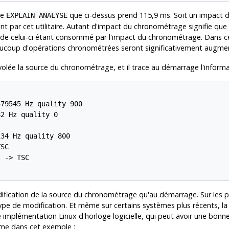
de
que ci-dessus prend 115,9 ms. Soit un impact
EXPLAIN ANALYSE
nt par cet utilitaire. Autant d'impact du chronométrage signifie qu
t de celui-ci étant consommé par l'impact du chronométrage. Dans ce
ucoup d'opérations chronométrées seront significativement augme
lée la source du chronométrage, et il trace au démarrage l'informat
79545 Hz quality 900

2 Hz quality 0

34 Hz quality 800

SC

 -> TSC

ification de la source du chronométrage qu'au démarrage. Sur les p
type de modification. Et même sur certains systèmes plus récents, la
eille implémentation Linux d'horloge logicielle, qui peut avoir une bonn
me dans cet exemple :