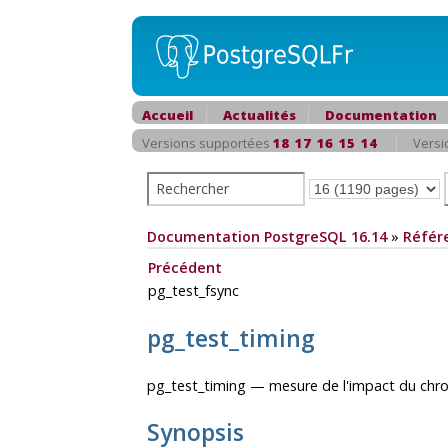
Accueil
Actualités
Documentation
Versions supportées
18
17
16
15
14
Versi
Documentation PostgreSQL 16.14
»
Référ
Précédent
pg_test_fsync
pg_test_timing
pg_test_timing — mesure de l'impact du ch
Synopsis