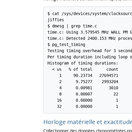
$ cat /sys/devices/system/clocksourc
jiffies

$ dmesg | grep time.c

time.c: Using 3.579545 MHz WALL PM G
time.c: Detected 2400.153 MHz proces
$ pg_test_timing

Testing timing overhead for 3 second
Per timing duration including loop o
Histogram of timing durations:

  < us   % of total      count

     1     90.23734   27694571

     2      9.75277    2993204

     4      0.00981       3010

     8      0.00007         22

    16      0.00000          1

Horloge matérielle et exactitu
Collectionner des données chronométrées préc