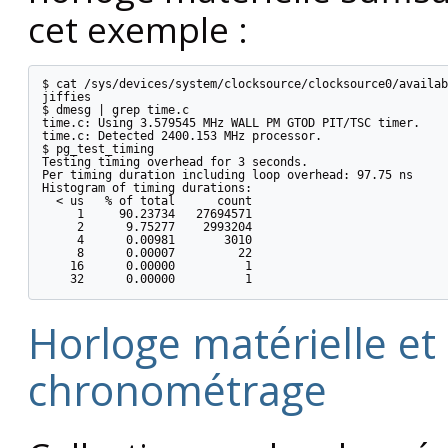
cet exemple :
$ cat /sys/devices/system/clocksource/clocksource0/availab
jiffies

$ dmesg | grep time.c

time.c: Using 3.579545 MHz WALL PM GTOD PIT/TSC timer.

time.c: Detected 2400.153 MHz processor.

$ pg_test_timing

Testing timing overhead for 3 seconds.

Per timing duration including loop overhead: 97.75 ns

Histogram of timing durations:

  < us   % of total      count

     1     90.23734   27694571

     2      9.75277    2993204

     4      0.00981       3010

     8      0.00007         22

    16      0.00000          1

Horloge matérielle et
chronométrage