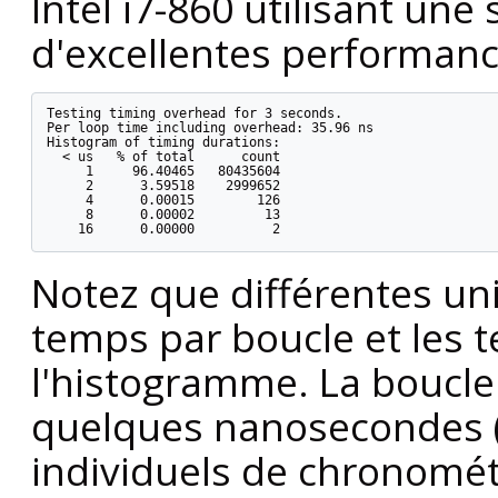
Intel i7-860 utilisant un
d'excellentes performanc
Testing timing overhead for 3 seconds.

Per loop time including overhead: 35.96 ns

Histogram of timing durations:

  < us   % of total      count

     1     96.40465   80435604

     2      3.59518    2999652

     4      0.00015        126

     8      0.00002         13

Notez que différentes uni
temps par boucle et les 
l'histogramme. La boucle
quelques nanosecondes (n
individuels de chronomé