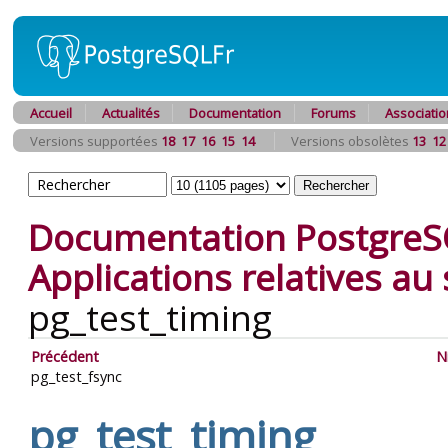
Accueil
Actualités
Documentation
Forums
Associatio
Versions supportées
18
17
16
15
14
Versions obsolètes
13
12
Documentation PostgreS
Applications relatives a
pg_test_timing
Précédent
N
pg_test_fsync
pg_test_timing