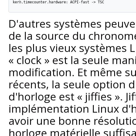
kern.timecounter.hardware: ACPI-fast -> TSC

D'autres systèmes peuven
de la source du chronom
les plus vieux systèmes 
«
clock
»
est la seule mani
modification. Et même su
récents, la seule option 
d'horloge est
«
jiffies
»
. J
implémentation Linux d'ho
avoir une bonne résolutio
horloge matérielle suff