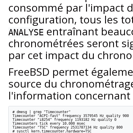
consommé par l'impact d
configuration, tous les 
entraînant beauc
ANALYSE
chronométrées seront si
par cet impact du chron
FreeBSD permet également
source du chronométrage,
l'information concernant 
# dmesg | grep "Timecounter"

Timecounter "ACPI-fast" frequency 3579545 Hz quality 900

Timecounter "i8254" frequency 1193182 Hz quality 0

Timecounters tick every 10.000 msec

Timecounter "TSC" frequency 2531787134 Hz quality 800

# sysctl kern.timecounter.hardware=TSC
