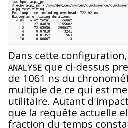
tsc hpet acpi_pm

# echo acpi_pm > /sys/devices/system/clocksource/clocksour
# pg_test_timing

Per loop time including overhead: 722.92 ns

Histogram of timing durations:

  < us   % of total      count

     1     27.84870    1155682

     2     72.05956    2990371

     4      0.07810       3241

     8      0.01357        563

Dans cette configurati
que ci-dessus pre
ANALYSE
de 1061 ns du chronomét
multiple de ce qui est m
utilitaire. Autant d'impa
que la requête actuelle 
fraction du temps constaté