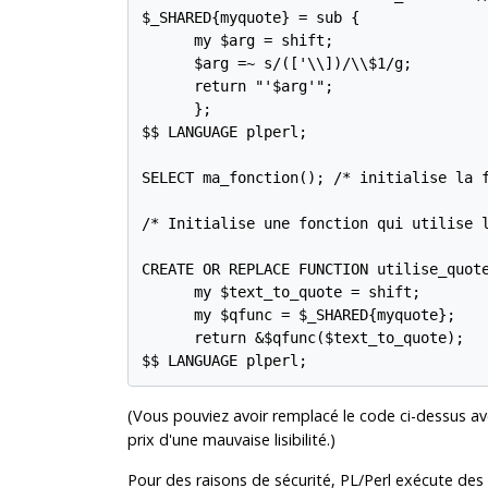
$_SHARED{myquote} = sub {

      my $arg = shift;

      $arg =~ s/(['\\])/\\$1/g;

      return "'$arg'";

      };

$$ LANGUAGE plperl;

SELECT ma_fonction(); /* initialise la f
/* Initialise une fonction qui utilise l
CREATE OR REPLACE FUNCTION utilise_quote
      my $text_to_quote = shift;

      my $qfunc = $_SHARED{myquote};

      return &$qfunc($text_to_quote);

$$ LANGUAGE plperl;
(Vous pouviez avoir remplacé le code ci-dessus ave
prix d'une mauvaise lisibilité.)
Pour des raisons de sécurité, PL/Perl exécute des