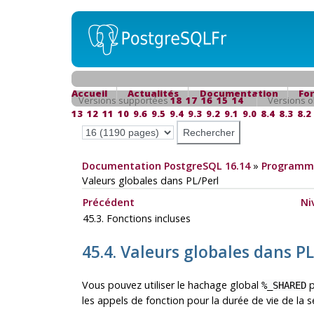
Accueil
Actualités
Documentation
Fo
Versions supportées
18
17
16
15
14
Versions o
13
12
11
10
9.6
9.5
9.4
9.3
9.2
9.1
9.0
8.4
8.3
8.2
Documentation PostgreSQL 16.14
»
Programma
Valeurs globales dans PL/Perl
Précédent
Ni
45.3. Fonctions incluses
45.4. Valeurs globales dans P
Vous pouvez utiliser le hachage global
p
%_SHARED
les appels de fonction pour la durée de vie de la s