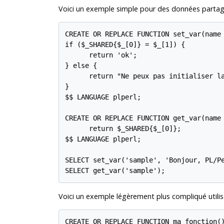
Voici un exemple simple pour des données partag
CREATE OR REPLACE FUNCTION set_var(name 
if ($_SHARED{$_[0]} = $_[1]) {

      return 'ok';

} else {

      return "Ne peux pas initialiser la
}

$$ LANGUAGE plperl;

CREATE OR REPLACE FUNCTION get_var(name 
      return $_SHARED{$_[0]};

$$ LANGUAGE plperl;

SELECT set_var('sample', 'Bonjour, PL/Pe
SELECT get_var('sample');
Voici un exemple légèrement plus compliqué utilis
CREATE OR REPLACE FUNCTION ma_fonction()