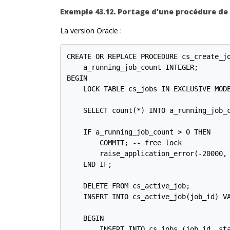
Exemple 43.12. Portage d'une procédure de
La version Oracle :
CREATE OR REPLACE PROCEDURE cs_create_jo
    a_running_job_count INTEGER;

BEGIN

    LOCK TABLE cs_jobs IN EXCLUSIVE MODE
    SELECT count(*) INTO a_running_job_c
    IF a_running_job_count > 0 THEN

        COMMIT; -- free lock

        raise_application_error(-20000, 
    END IF;

    DELETE FROM cs_active_job;

    INSERT INTO cs_active_job(job_id) VA
    BEGIN

        INSERT INTO cs_jobs (job_id, sta