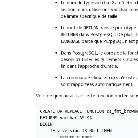
Le nom du type
a dû être 
varchar2
section, nous utiliserons
mai
varchar
de limite spécifique de taille.
Le mot clé
dans le prototype d
RETURN
dans PostgreSQL. De plus,
RETURNS
I
parce que
PL/pgSQL
n'est 
LANGUAGE
Dans
PostgreSQL
, le corps de la fon
besoin d'utiliser les guillemets simple
fin dans l'approche d'Oracle.
La commande
n'existe
show errors
sont rapportées automatiquement.
Voici de quoi aurait l'air cette fonction portée so
CREATE OR REPLACE FUNCTION cs_fmt_browse
RETURNS varchar AS $$

BEGIN

    IF v_version IS NULL THEN

        return v_name;
