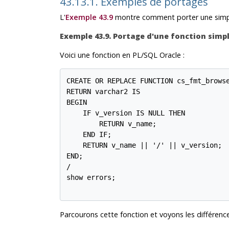
43.13.1. Exemples de portages
L'
Exemple 43.9
montre comment porter une simp
Exemple 43.9. Portage d'une fonction simp
Voici une fonction en
PL/SQL
Oracle
:
CREATE OR REPLACE FUNCTION cs_fmt_browse
RETURN varchar2 IS

BEGIN

    IF v_version IS NULL THEN

        RETURN v_name;

    END IF;

    RETURN v_name || '/' || v_version;

END;

/

show errors;

Parcourons cette fonction et voyons les différen