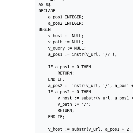
AS $$

DECLARE

    a_pos1 INTEGER;

    a_pos2 INTEGER;

BEGIN

    v_host := NULL;

    v_path := NULL;

    v_query := NULL;

    a_pos1 := instr(v_url, '//');

    IF a_pos1 = 0 THEN

        RETURN;

    END IF;

    a_pos2 := instr(v_url, '/', a_pos1 +
    IF a_pos2 = 0 THEN

        v_host := substr(v_url, a_pos1 +
        v_path := '/';

        RETURN;

    END IF;

    v_host := substr(v_url, a_pos1 + 2, 