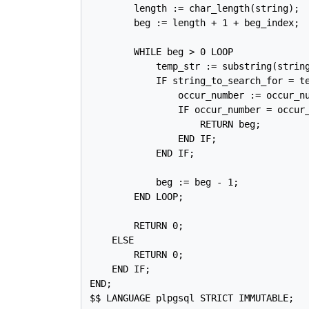
        length := char_length(string);

        beg := length + 1 + beg_index;

        WHILE beg > 0 LOOP

            temp_str := substring(string
            IF string_to_search_for = te
                occur_number := occur_nu
                IF occur_number = occur_
                    RETURN beg;

                END IF;

            END IF;

            beg := beg - 1;

        END LOOP;

        RETURN 0;

    ELSE

        RETURN 0;

    END IF;

END;

$$ LANGUAGE plpgsql STRICT IMMUTABLE;
