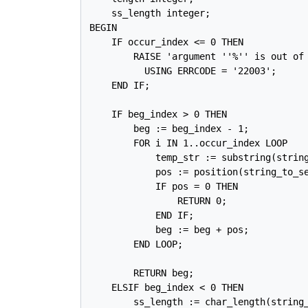
    ss_length integer;

BEGIN

    IF occur_index <= 0 THEN

        RAISE 'argument ''%'' is out of 
          USING ERRCODE = '22003';

    END IF;

    IF beg_index > 0 THEN

        beg := beg_index - 1;

        FOR i IN 1..occur_index LOOP

            temp_str := substring(string
            pos := position(string_to_se
            IF pos = 0 THEN

                RETURN 0;

            END IF;

            beg := beg + pos;

        END LOOP;

        RETURN beg;

    ELSIF beg_index < 0 THEN

        ss_length := char_length(string_