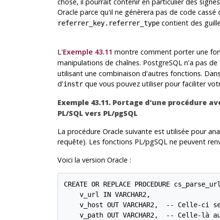
chose, il pourrait contenir en particulier des signes
Oracle parce qu'il ne génèrera pas de code cass
contient des guill
referrer_key.referrer_type
L'
Exemple 43.11
montre comment porter une fon
manipulations de chaînes.
PostgreSQL
n'a pas de
utilisant une combinaison d'autres fonctions. Dan
d'
que vous pouvez utiliser pour faciliter vot
instr
Exemple 43.11. Portage d'une procédure a
PL/SQL
vers
PL/pgSQL
La procédure
Oracle
suivante est utilisée pour an
requête). Les fonctions
PL/pgSQL
ne peuvent renv
Voici la version Oracle :
CREATE OR REPLACE PROCEDURE cs_parse_url
    v_url IN VARCHAR2,

    v_host OUT VARCHAR2,  -- Celle-ci se
    v_path OUT VARCHAR2,  -- Celle-là au