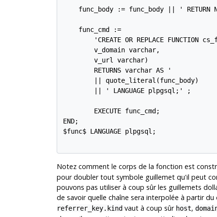
    func_body := func_body || ' RETURN N
    func_cmd :=

	'CREATE OR REPLACE FUNCTION cs_find_referrer_type(v_host varchar,

	v_domain varchar,

	v_url varchar)

	RETURNS varchar AS '

	|| quote_literal(func_body)

	|| ' LANGUAGE plpgsql;' ;

	EXECUTE func_cmd;

END;

$func$ LANGUAGE plpgsql;

Notez comment le corps de la fonction est constr
pour doubler tout symbole guillemet qu'il peut co
pouvons pas utiliser à coup sûr les guillemets dol
de savoir quelle chaîne sera interpolée à partir 
vaut à coup sûr
,
referrer_key.kind
host
domai