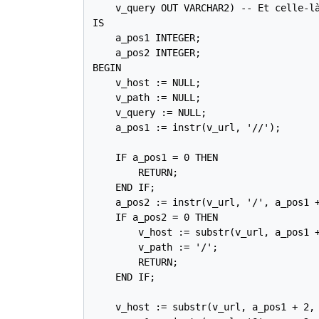
    v_query OUT VARCHAR2) -- Et celle-là
IS

    a_pos1 INTEGER;

    a_pos2 INTEGER;

BEGIN

    v_host := NULL;

    v_path := NULL;

    v_query := NULL;

    a_pos1 := instr(v_url, '//');

    IF a_pos1 = 0 THEN

        RETURN;

    END IF;

    a_pos2 := instr(v_url, '/', a_pos1 +
    IF a_pos2 = 0 THEN

        v_host := substr(v_url, a_pos1 +
        v_path := '/';

        RETURN;

    END IF;

    v_host := substr(v_url, a_pos1 + 2, 