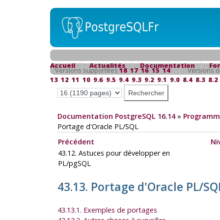
Accueil
Actualités
Documentation
Fo
Versions supportées
18
17
16
15
14
Versions o
13
12
11
10
9.6
9.5
9.4
9.3
9.2
9.1
9.0
8.4
8.3
8.2
Documentation PostgreSQL 16.14
»
Programma
Portage d'
Oracle
PL/SQL
Précédent
Ni
43.12. Astuces pour développer en
PL/pgSQL
43.13. Portage d'
Oracle
PL/SQ
43.13.1. Exemples de portages