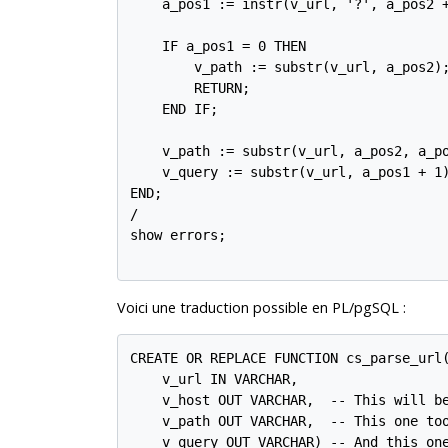
    a_pos1 := instr(v_url, '?', a_pos2 +
    IF a_pos1 = 0 THEN

        v_path := substr(v_url, a_pos2);
        RETURN;

    END IF;

    v_path := substr(v_url, a_pos2, a_po
    v_query := substr(v_url, a_pos1 + 1)
END;

/

show errors;

Voici une traduction possible en
PL/pgSQL
:
CREATE OR REPLACE FUNCTION cs_parse_url(
    v_url IN VARCHAR,

    v_host OUT VARCHAR,  -- This will be
    v_path OUT VARCHAR,  -- This one too
    v_query OUT VARCHAR) -- And this one