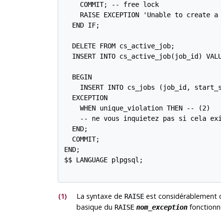
    COMMIT; -- free lock

    RAISE EXCEPTION 'Unable to create a
  END IF;

  DELETE FROM cs_active_job;

  INSERT INTO cs_active_job(job_id) VALU
  BEGIN

    INSERT INTO cs_jobs (job_id, start_s
  EXCEPTION

    WHEN unique_violation THEN -- 
(2)

    -- ne vous inquietez pas si cela exi
  END;

  COMMIT;

END;

$$ LANGUAGE plpgsql;

(1)
La syntaxe de
est considérablement dif
RAISE
basique du
fonctionne
RAISE
nom_exception