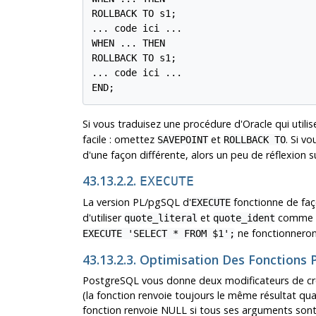
ROLLBACK TO s1;

... code ici ...

WHEN ... THEN

ROLLBACK TO s1;

... code ici ...

END;
Si vous traduisez une procédure d'Oracle qui utili
facile : omettez
et
. Si v
SAVEPOINT
ROLLBACK TO
d'une façon différente, alors un peu de réflexion 
43.13.2.2.
EXECUTE
La version
PL/pgSQL
d'
fonctionne de faço
EXECUTE
d'utiliser
et
comme d
quote_literal
quote_ident
ne fonctionneront
EXECUTE 'SELECT * FROM $1';
43.13.2.3. Optimisation Des Fonctions
PostgreSQL
vous donne deux modificateurs de créa
(la fonction renvoie toujours le même résultat q
fonction renvoie NULL si tous ses arguments son