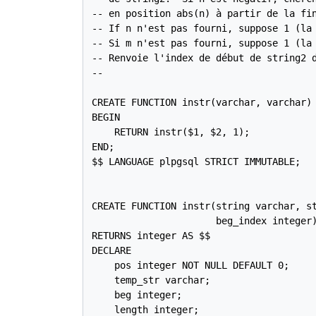
-- en position abs(n) à partir de la fin
-- If n n'est pas fourni, suppose 1 (la 
-- Si m n'est pas fourni, suppose 1 (la 
-- Renvoie l'index de début de string2 d
--

CREATE FUNCTION instr(varchar, varchar) 
BEGIN

    RETURN instr($1, $2, 1);

END;

$$ LANGUAGE plpgsql STRICT IMMUTABLE;

CREATE FUNCTION instr(string varchar, st
                      beg_index integer)
RETURNS integer AS $$

DECLARE

    pos integer NOT NULL DEFAULT 0;

    temp_str varchar;

    beg integer;

    length integer;
