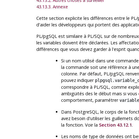
43.13.2. Autres choses à surveiller
43.13.3. Annexe
Cette section explicite les différences entre le
PL/
d'aider les développeurs qui portent des applicati
PL/pgSQL
est similaire à PL/SQL sur de nombreux a
les variables doivent être déclarées. Les affectatio
différences que vous devez garder à l'esprit qua
Si un nom utilisé dans une commande 
la commande soit une référence à une 
colonne. Par défaut,
PL/pgSQL
renver
pouvez indiquer
plpgsql.variable_
correspondre à
PL/SQL
, comme expl
ambigüités des le début mais si vous
comportement, paramétrer
variabl
Dans
PostgreSQL
, le corps de la fon
avez besoin d'utiliser les guillemets 
la fonction. Voir la
Section 43.12.1
.
Les noms de type de données ont beso