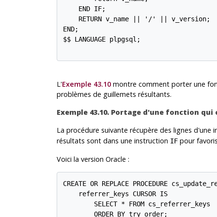
    END IF;

    RETURN v_name || '/' || v_version;

END;

$$ LANGUAGE plpgsql;

L'
Exemple 43.10
montre comment porter une fonct
problèmes de guillemets résultants.
Exemple 43.10. Portage d'une fonction qui
La procédure suivante récupère des lignes d'une i
résultats sont dans une instruction
pour favorise
IF
Voici la version Oracle :
CREATE OR REPLACE PROCEDURE cs_update_re
    referrer_keys CURSOR IS

        SELECT * FROM cs_referrer_keys

	ORDER BY try_order;
