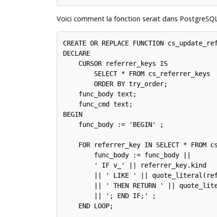
Voici comment la fonction serait dans
PostgreSQ
CREATE OR REPLACE FUNCTION cs_update_ref
DECLARE

    CURSOR referrer_keys IS

        SELECT * FROM cs_referrer_keys

        ORDER BY try_order;

    func_body text;

    func_cmd text;

BEGIN

    func_body := 'BEGIN' ;

    FOR referrer_key IN SELECT * FROM cs
	func_body := func_body ||

	' IF v_' || referrer_key.kind

	|| ' LIKE ' || quote_literal(referrer_key.key_string)

	|| ' THEN RETURN ' || quote_literal(referrer_key.referrer_type)

	|| '; END IF;' ;

    END LOOP;
