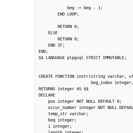
            beg := beg - 1;

        END LOOP;

        RETURN 0;

    ELSE

        RETURN 0;

    END IF;

END;

$$ LANGUAGE plpgsql STRICT IMMUTABLE;

CREATE FUNCTION instr(string varchar, st
                      beg_index integer,
RETURNS integer AS $$

DECLARE

    pos integer NOT NULL DEFAULT 0;

    occur_number integer NOT NULL DEFAUL
    temp_str varchar;

    beg integer;

    i integer;

    length integer;
