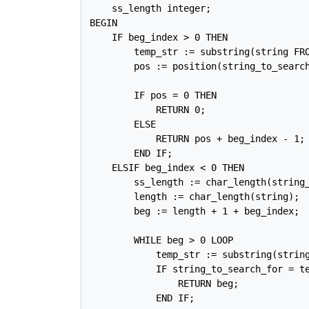
    ss_length integer;

BEGIN

    IF beg_index > 0 THEN

        temp_str := substring(string FRO
        pos := position(string_to_search
        IF pos = 0 THEN

            RETURN 0;

        ELSE

            RETURN pos + beg_index - 1;

        END IF;

    ELSIF beg_index < 0 THEN

        ss_length := char_length(string_
        length := char_length(string);

        beg := length + 1 + beg_index;

        WHILE beg > 0 LOOP

            temp_str := substring(string
            IF string_to_search_for = te
                RETURN beg;

            END IF;
