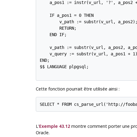
    a_pos1 := instr(v_url, '?', a_pos2 +
    IF a_pos1 = 0 THEN

        v_path := substr(v_url, a_pos2);
        RETURN;

    END IF;

    v_path := substr(v_url, a_pos2, a_po
    v_query := substr(v_url, a_pos1 + 1)
END;

$$ LANGUAGE plpgsql;

Cette fonction pourrait être utilisée ainsi :
SELECT * FROM cs_parse_url('http://foob
L'
Exemple 43.12
montre comment porter une procé
Oracle.