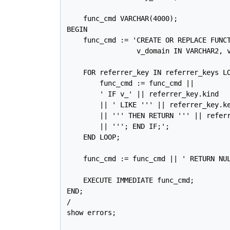
    func_cmd VARCHAR(4000);

BEGIN

    func_cmd := 'CREATE OR REPLACE FUNCT
                 v_domain IN VARCHAR2, v
    FOR referrer_key IN referrer_keys LO
        func_cmd := func_cmd ||

        ' IF v_' || referrer_key.kind

	|| ' LIKE ''' || referrer_key.key_string

	|| ''' THEN RETURN ''' || referrer_key.referrer_type

	|| '''; END IF;';

    END LOOP;

    func_cmd := func_cmd || ' RETURN NUL
    EXECUTE IMMEDIATE func_cmd;

END;

/

show errors;
