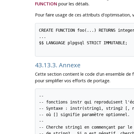
FUNCTION
pour les détails.
Pour faire usage de ces attributs d'optimisation, 
CREATE FUNCTION foo(...) RETURNS integer
...

$$ LANGUAGE plpgsql STRICT IMMUTABLE;

43.13.3. Annexe
Cette section contient le code d'un ensemble de 
pour simplifier vos efforts de portage.
--

-- fonctions instr qui reproduisent l'éq
-- Syntaxe : instr(string1, string2 [, n
-- où [] signifie paramètre optionnel.

--

-- Cherche string1 en commençant par le 
-- de string2.  Si n est négatif, cherch