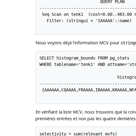
                         QUERY PLAN

----------------------------------------
 Seq Scan on tenk1  (cost=0.00..483.00 r
   Filter: (stringu1 < 'IAAAAA'::name)

Nous voyons déjà l'information MCV pour
string
SELECT histogram_bounds FROM pg_stats

WHERE tablename='tenk1' AND attname='str
                                histogra
----------------------------------------
 {AAAAAA,CQAAAA,FRAAAA,IBAAAA,KRAAAA,NFA
En vérifiant la liste MCV, nous trouvons que la co
premières entrées et non pas les quatre dernières,
selectivity = sum(relevant mvfs)
