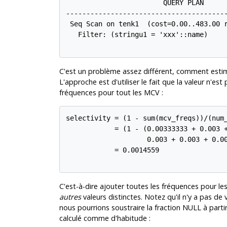
                        QUERY PLAN

----------------------------------------
 Seq Scan on tenk1  (cost=0.00..483.00 r
   Filter: (stringu1 = 'xxx'::name)

C'est un problème assez différent, comment estime
L'approche est d'utiliser le fait que la valeur n'es
fréquences pour tout les
MCV
:
selectivity = (1 - sum(mcv_freqs))/(num_
            = (1 - (0.00333333 + 0.003 +
                    0.003 + 0.003 + 0.00
            = 0.0014559

C'est-à-dire ajouter toutes les fréquences pour le
autres
valeurs distinctes. Notez qu'il n'y a pas de
nous pourrions soustraire la fraction NULL à part
calculé comme d'habitude :