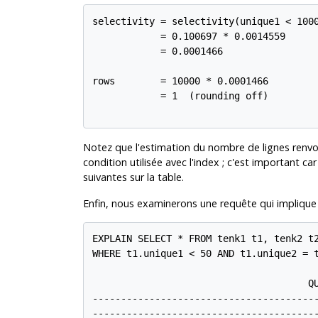
selectivity = selectivity(unique1 < 1000
            = 0.100697 * 0.0014559

            = 0.0001466

rows        = 10000 * 0.0001466

            = 1  (rounding off)

Notez que l'estimation du nombre de lignes renvoy
condition utilisée avec l'index ; c'est important ca
suivantes sur la table.
Enfin, nous examinerons une requête qui implique 
EXPLAIN SELECT * FROM tenk1 t1, tenk2 t2
WHERE t1.unique1 < 50 AND t1.unique2 = t
                                      QU
----------------------------------------
----------------------------------------