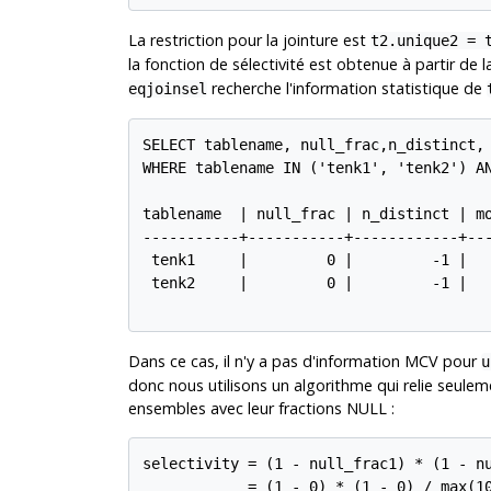
La restriction pour la jointure est
t2.unique2 = 
la fonction de sélectivité est obtenue à partir de 
recherche l'information statistique de
eqjoinsel
SELECT tablename, null_frac,n_distinct, 
WHERE tablename IN ('tenk1', 'tenk2') AN
tablename  | null_frac | n_distinct | mo
-----------+-----------+------------+---
 tenk1     |         0 |         -1 |

 tenk2     |         0 |         -1 |

Dans ce cas, il n'y a pas d'information
MCV
pour
u
donc nous utilisons un algorithme qui relie seulem
ensembles avec leur fractions NULL :
selectivity = (1 - null_frac1) * (1 - nu
            = (1 - 0) * (1 - 0) / max(10