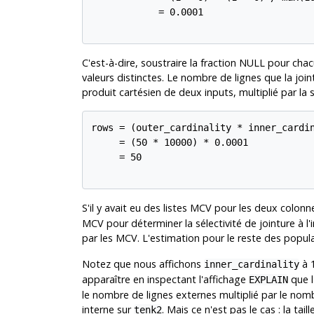
            = 0.0001

C'est-à-dire, soustraire la fraction NULL pour ch
valeurs distinctes. Le nombre de lignes que la joi
produit cartésien de deux inputs, multiplié par la sé
rows = (outer_cardinality * inner_cardin
     = (50 * 10000) * 0.0001

     = 50

S'il y avait eu des listes MCV pour les deux colonn
MCV pour déterminer la sélectivité de jointure à l
par les MCV. L'estimation pour le reste des popula
Notez que nous affichons
à 1
inner_cardinality
apparaître en inspectant l'affichage
que l
EXPLAIN
le nombre de lignes externes multiplié par le no
interne sur
. Mais ce n'est pas le cas : la tai
tenk2