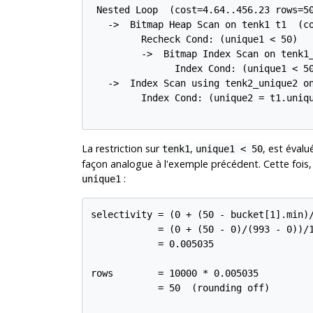
 Nested Loop  (cost=4.64..456.23 rows=50
   ->  Bitmap Heap Scan on tenk1 t1  (co
         Recheck Cond: (unique1 < 50)

         ->  Bitmap Index Scan on tenk1_
               Index Cond: (unique1 < 50
   ->  Index Scan using tenk2_unique2 on
         Index Cond: (unique2 = t1.uniqu
La restriction sur
,
, est évalu
tenk1
unique1 < 50
façon analogue à l'exemple précédent. Cette fois, 
:
unique1
selectivity = (0 + (50 - bucket[1].min)/
            = (0 + (50 - 0)/(993 - 0))/1
            = 0.005035

rows        = 10000 * 0.005035

            = 50  (rounding off)
