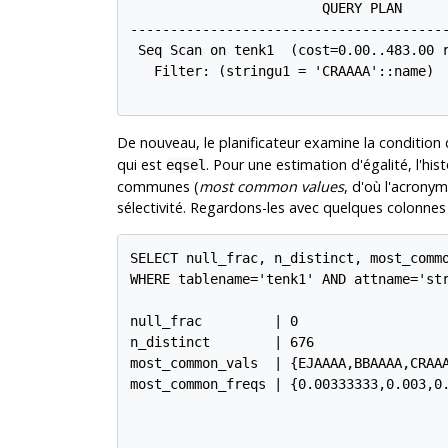
                        QUERY PLAN

----------------------------------------
 Seq Scan on tenk1  (cost=0.00..483.00 r
   Filter: (stringu1 = 'CRAAAA'::name)

De nouveau, le planificateur examine la condition 
qui est
. Pour une estimation d'égalité, l'hist
eqsel
communes (
most common values
, d'où l'acrony
sélectivité. Regardons-les avec quelques colonnes 
SELECT null_frac, n_distinct, most_commo
WHERE tablename='tenk1' AND attname='str
null_frac         | 0

n_distinct        | 676

most_common_vals  | {EJAAAA,BBAAAA,CRAAA
most_common_freqs | {0.00333333,0.003,0.