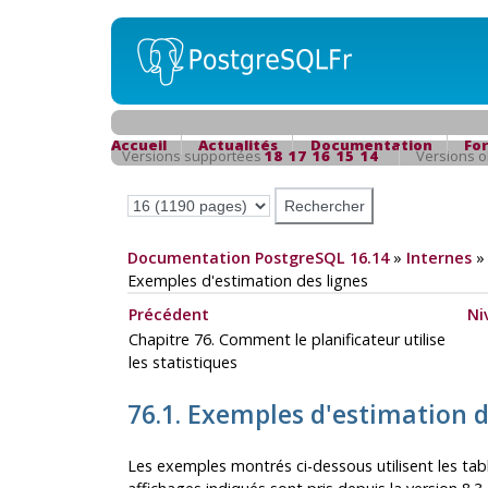
Accueil
Actualités
Documentation
Fo
Versions supportées
18
17
16
15
14
Versions 
Documentation PostgreSQL 16.14
»
Internes
Exemples d'estimation des lignes
Précédent
Ni
Chapitre 76. Comment le planificateur utilise
les statistiques
76.1. Exemples d'estimation 
Les exemples montrés ci-dessous utilisent les tab