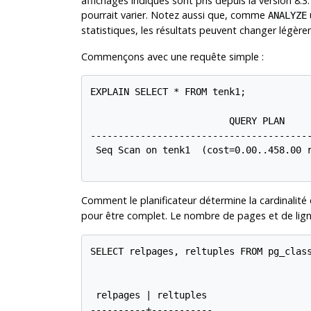
affichages indiqués sont pris depuis la version 8
pourrait varier. Notez aussi que, comme
u
ANALYZE
statistiques, les résultats peuvent changer légèr
Commençons avec une requête simple :
EXPLAIN SELECT * FROM tenk1;

                         QUERY PLAN

----------------------------------------
 Seq Scan on tenk1  (cost=0.00..458.00 r
Comment le planificateur détermine la cardinalité
pour être complet. Le nombre de pages et de lig
SELECT relpages, reltuples FROM pg_class
 relpages | reltuples

----------+-----------
