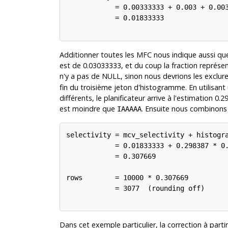
            = 0.00333333 + 0.003 + 0.003
            = 0.01833333

Additionner toutes les MFC nous indique aussi que
est de 0.03033333, et du coup la fraction représe
n'y a pas de NULL, sinon nous devrions les exclure
fin du troisième jeton d'histogramme. En utilisan
différents, le planificateur arrive à l'estimation 
est moindre que
. Ensuite nous combinons
IAAAAA
selectivity = mcv_selectivity + histogra
            = 0.01833333 + 0.298387 * 0.
            = 0.307669

rows        = 10000 * 0.307669

            = 3077  (rounding off)

Dans cet exemple particulier, la correction à partir