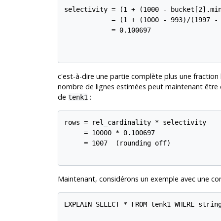
selectivity = (1 + (1000 - bucket[2].min
            = (1 + (1000 - 993)/(1997 - 
            = 0.100697

c'est-à-dire une partie complète plus une fraction 
nombre de lignes estimées peut maintenant être cal
de
:
tenk1
rows = rel_cardinality * selectivity

     = 10000 * 0.100697

     = 1007  (rounding off)

Maintenant, considérons un exemple avec une cond
EXPLAIN SELECT * FROM tenk1 WHERE string