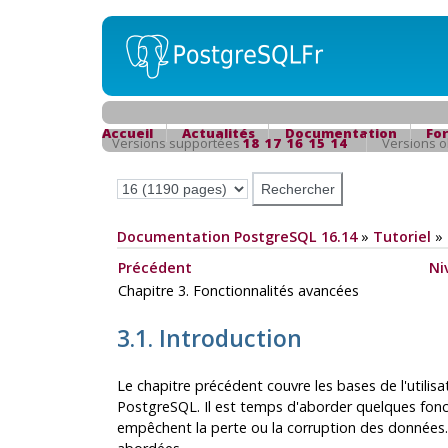
Accueil
Actualités
Documentation
Fo
Versions supportées
18
17
16
15
14
Versions 
Documentation PostgreSQL 16.14
»
Tutoriel
»
Précédent
Ni
Chapitre 3. Fonctionnalités avancées
3.1. Introduction
Le chapitre précédent couvre les bases de l'utilis
PostgreSQL
. Il est temps d'aborder quelques fon
empêchent la perte ou la corruption des données