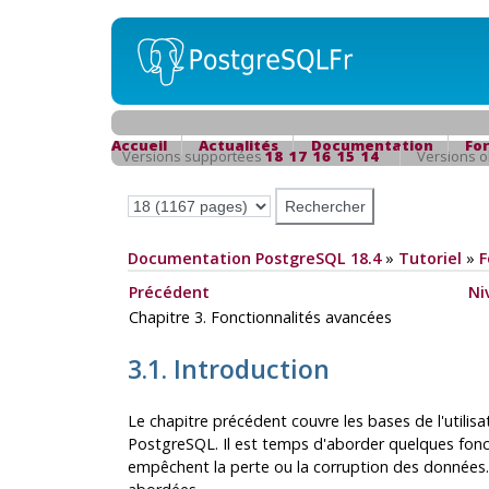
Accueil
Actualités
Documentation
Fo
Versions supportées
18
17
16
15
14
Versions 
Documentation PostgreSQL 18.4
»
Tutoriel
»
F
Précédent
Ni
Chapitre 3. Fonctionnalités avancées
3.1. Introduction
Le chapitre précédent couvre les bases de l'utilis
PostgreSQL
. Il est temps d'aborder quelques fon
empêchent la perte ou la corruption des données