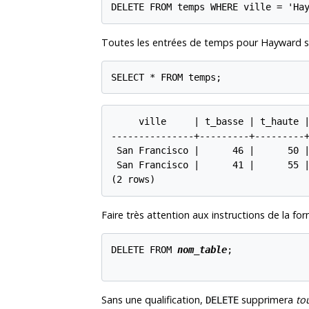
DELETE FROM temps WHERE ville = 'Ha
Toutes les entrées de temps pour Hayward s
SELECT * FROM temps;
     ville     | t_basse | t_haute |
---------------+---------+---------+
 San Francisco |      46 |      50 |
 San Francisco |      41 |      55 |
(2 rows)
Faire très attention aux instructions de la fo
DELETE FROM 
nom_table
;

Sans une qualification,
supprimera
to
DELETE