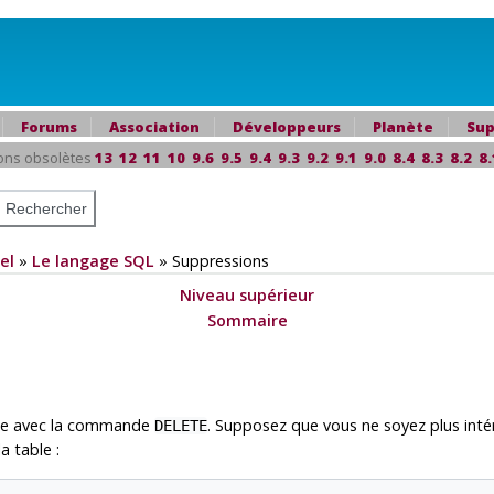
Forums
Association
Développeurs
Planète
Sup
ons obsolètes
13
12
11
10
9.6
9.5
9.4
9.3
9.2
9.1
9.0
8.4
8.3
8.2
8.
el
»
Le langage
SQL
»
Suppressions
Niveau supérieur
Sommaire
ble avec la commande
. Supposez que vous ne soyez plus int
DELETE
a table :