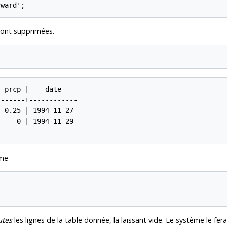
yward';
ont supprimées.
 prcp |    date

------+------------

 0.25 | 1994-11-27

    0 | 1994-11-29

rme
utes
les lignes de la table donnée, la laissant vide. Le système le f