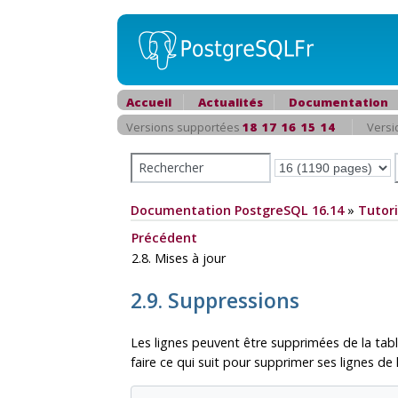
Accueil
Actualités
Documentation
Versions supportées
18
17
16
15
14
Versi
Documentation PostgreSQL 16.14
»
Tutori
Précédent
2.8. Mises à jour
2.9. Suppressions
Les lignes peuvent être supprimées de la ta
faire ce qui suit pour supprimer ses lignes de l