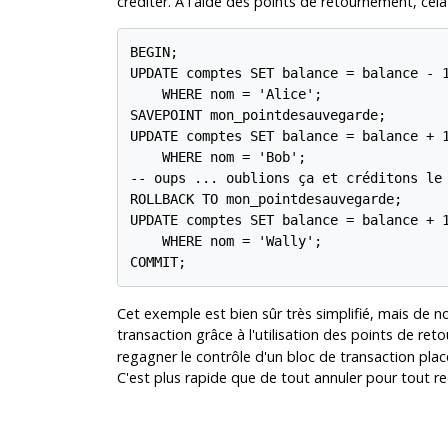
créditer. À l'aide des points de retournement, cela 
BEGIN;

UPDATE comptes SET balance = balance - 1
    WHERE nom = 'Alice';

SAVEPOINT mon_pointdesauvegarde;

UPDATE comptes SET balance = balance + 1
    WHERE nom = 'Bob';

-- oups ... oublions ça et créditons le 
ROLLBACK TO mon_pointdesauvegarde;

UPDATE comptes SET balance = balance + 1
    WHERE nom = 'Wally';

COMMIT;
Cet exemple est bien sûr très simplifié, mais de n
transaction grâce à l'utilisation des points de ret
regagner le contrôle d'un bloc de transaction plac
C'est plus rapide que de tout annuler pour tout 