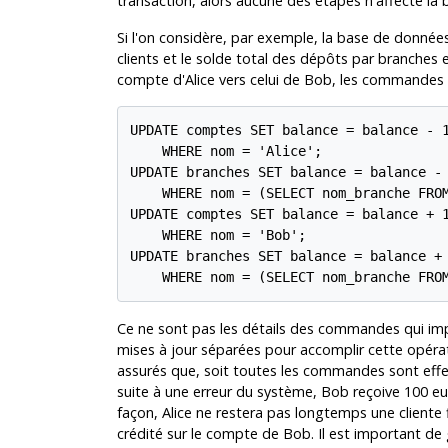
transaction, alors aucune des étapes n'affecte la
Si l'on considère, par exemple, la base de donnée
clients et le solde total des dépôts par branches 
compte d'Alice vers celui de Bob, les commandes S
UPDATE comptes SET balance = balance - 1
    WHERE nom = 'Alice';

UPDATE branches SET balance = balance - 
    WHERE nom = (SELECT nom_branche FROM
UPDATE comptes SET balance = balance + 1
    WHERE nom = 'Bob';

UPDATE branches SET balance = balance + 
    WHERE nom = (SELECT nom_branche FRO
Ce ne sont pas les détails des commandes qui impor
mises à jour séparées pour accomplir cette opéra
assurés que, soit toutes les commandes sont effect
suite à une erreur du système, Bob reçoive 100 e
façon, Alice ne restera pas longtemps une cliente f
crédité sur le compte de Bob. Il est important de