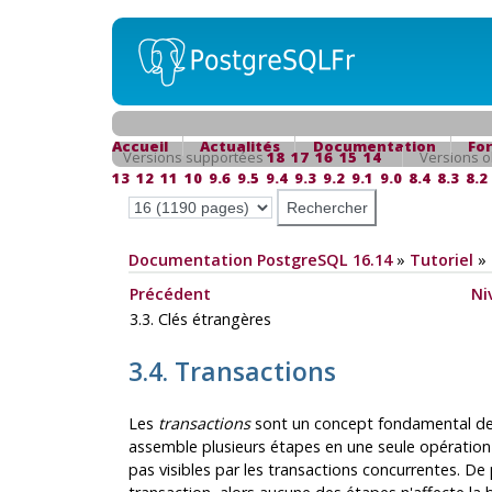
Accueil
Actualités
Documentation
Fo
Versions supportées
18
17
16
15
14
Versions o
13
12
11
10
9.6
9.5
9.4
9.3
9.2
9.1
9.0
8.4
8.3
8.2
Documentation PostgreSQL 16.14
»
Tutoriel
»
Précédent
Ni
3.3. Clés étrangères
3.4. Transactions
Les
transactions
sont un concept fondamental de 
assemble plusieurs étapes en une seule opération 
pas visibles par les transactions concurrentes. De 