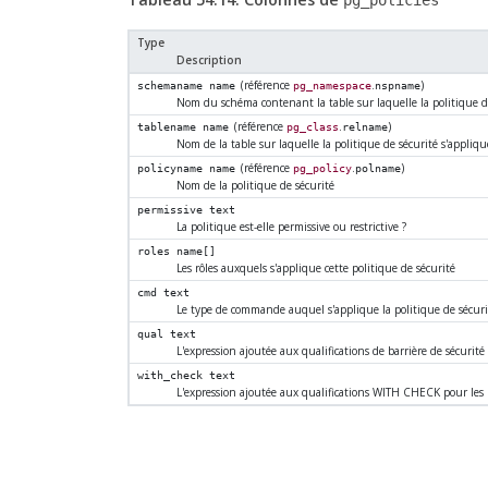
pg_policies
Type
Description
(référence
.
)
schemaname
name
pg_namespace
nspname
Nom du schéma contenant la table sur laquelle la politique de
(référence
.
)
tablename
name
pg_class
relname
Nom de la table sur laquelle la politique de sécurité s'appliqu
(référence
.
)
policyname
name
pg_policy
polname
Nom de la politique de sécurité
permissive
text
La politique est-elle permissive ou restrictive ?
roles
name[]
Les rôles auxquels s'applique cette politique de sécurité
cmd
text
Le type de commande auquel s'applique la politique de sécuri
qual
text
L'expression ajoutée aux qualifications de barrière de sécurité
with_check
text
L'expression ajoutée aux qualifications WITH CHECK pour les r