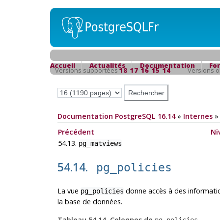
Accueil
Actualités
Documentation
Fo
Versions supportées
18
17
16
15
14
Versions 
Documentation PostgreSQL 16.14
»
Internes
Précédent
Ni
54.13.
pg_matviews
54.14.
pg_policies
La vue
donne accès à des information
pg_policies
la base de données.
Tableau 54.14. Colonnes de