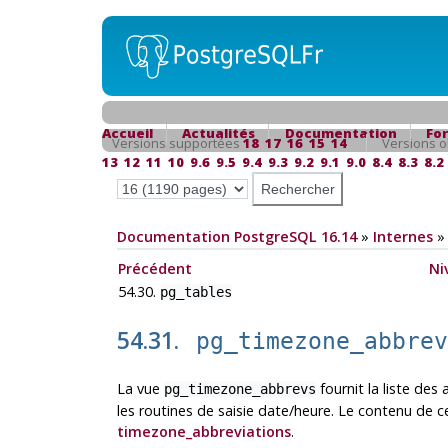
Accueil
Actualités
Documentation
Fo
Versions supportées
18
17
16
15
14
Versions o
13
12
11
10
9.6
9.5
9.4
9.3
9.2
9.1
9.0
8.4
8.3
8.2
Documentation PostgreSQL 16.14
»
Internes
Précédent
Ni
54.30.
pg_tables
54.31.
pg_timezone_abbre
La vue
fournit la liste des
pg_timezone_abbrevs
les routines de saisie date/heure. Le contenu de 
timezone_abbreviations
.