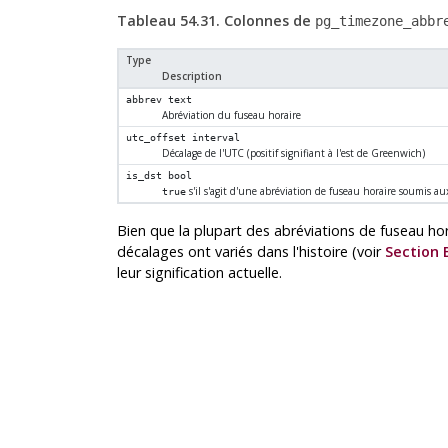
Tableau 54.31. Colonnes de
pg_timezone_abbr
Type
Description
abbrev
text
Abréviation du fuseau horaire
utc_offset
interval
Décalage de l'UTC (positif signifiant à l'est de Greenwich)
is_dst
bool
s'il s'agit d'une abréviation de fuseau horaire soumis 
true
Bien que la plupart des abréviations de fuseau ho
décalages ont variés dans l'histoire (voir
Section 
leur signification actuelle.