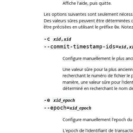
Affiche l'aide, puis quitte.
Les options suivantes sont seulement néces
Des valeurs sûres peuvent être déterminées 
être précisées en utilisant le préfixe
. Notez
0x
-c
,
xid
xid
--commit-timestamp-ids=
,
xid
x
Configure manuellement le plus ancie
Une valeur sûre pour la plus ancien
recherchant le numéro de fichier le
manière, une valeur sûre pour l'iden
déterminé en recherchant le nom de
-e
xid_epoch
--epoch=
xid_epoch
Configure manuellement l'epoch du p
L'epoch de l'identifiant de transac