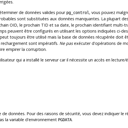
rrigées.
déterminer de données valides pour
, vous pouvez malgré
pg_control
 probables sont substituées aux données manquantes. La plupart d
hain OID, le prochain TID et sa date, le prochain identifiant multi-t
s peuvent être configurés en utilisant les options indiquées ci-de
peut toujours être utilisé mais la base de données récupérée doit êt
 rechargement sont impératifs.
Ne pas
exécuter d'opérations de mo
ire empirer la corruption.
lisateur qui a installé le serveur car il nécessite un accès en lecture
 de données. Pour des raisons de sécurité, vous devez indiquer le r
pas la variable d'environnement
.
PGDATA