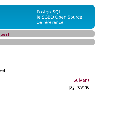
port
wal
Suivant
pg_rewind