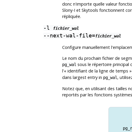
donc n'importe quelle valeur foncti
Slony-I
et
Skytools
fonctionnent corr
répliquée.
-l
fichier_wal
--next-wal-file=
fichier_wal
Configure manuellement l'emplacem
Le nom du prochain fichier de segm
sous le répertoire principal
pg_wal
l'
«
identifiant de la ligne de temps
»
dans largest entry in
, utilis
pg_wal
Notez que, en utilisant des taille
reportés par les fonctions système
pg_