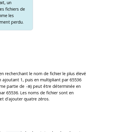
it, un
s fichiers de
mme les
ement perdu.
n recherchant le nom de fichier le plus élevé
 ajoutant 1, puis en multipliant par 65536
ième partie de
) peut être déterminée en
-m
par 65536. Les noms de fichier sont en
et d'ajouter quatre zéros.