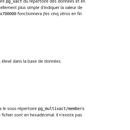
oire
du répertoire des données et en
pg_xact
ellement plus simple d'indiquer la valeur de
fonctionnera (les cinq zéros en fin
x700000
us élevé dans la base de données.
s le sous-répertoire
pg_multixact/members
fichier sont en hexadécimal. Il n'existe pas