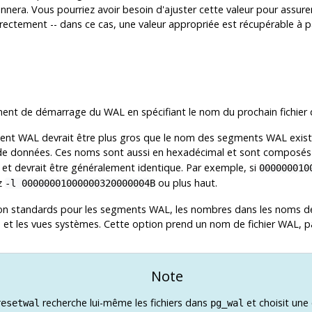
onnera. Vous pourriez avoir besoin d'ajuster cette valeur pour assu
ectement -- dans ce cas, une valeur appropriée est récupérable à pa
ent de démarrage du WAL en spécifiant le nom du prochain fichie
ent WAL devrait être plus gros que le nom des segments WAL exista
 de données. Ces noms sont aussi en hexadécimal et sont composés d
et devrait être généralement identique. Par exemple, si
000000010
ez
ou plus haut.
-l 00000001000000320000004B
s non standards pour les segments WAL, les nombres dans les noms de
s et les vues systèmes. Cette option prend un nom de fichier WAL, p
Note
recherche lui-même les fichiers dans
et choisit une
resetwal
pg_wal