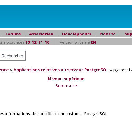
Forums
Association
Développeurs
Planète
Sup
ons obsolètes
13
12
11
10
Version originale
EN
ence
»
Applications relatives au serveur PostgreSQL
»
pg_reset
Niveau supérieur
Sommaire
tres informations de contrôle d'une instance
PostgreSQL