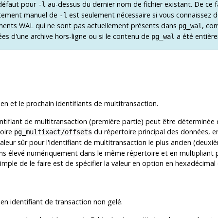
défaut pour
au-dessus du dernier nom de fichier existant. De ce fa
-l
tement manuel de
est seulement nécessaire si vous connaissez de
-l
ents WAL qui ne sont pas actuellement présents dans
, co
pg_wal
ées d'une archive hors-ligne ou si le contenu de
a été entièr
pg_wal
n et le prochain identifiants de multitransaction.
ntifiant de multitransaction (première partie) peut être déterminée e
toire
du répertoire principal des données, en
pg_multixact/offsets
leur sûr pour l'identifiant de multitransaction le plus ancien (deux
ins élevé numériquement dans le même répertoire et en multipliant 
imple de le faire est de spécifier la valeur en option en hexadécimal 
en identifiant de transaction non gelé.