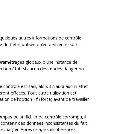
 quelques autres informations de contrôle
e doit être utilisée qu'en dernier ressort
 paramétrages globaux d'une instance de
e en bon état, si aucun des modes dangereux
 contrôle est sain, alors il n'aura aucun effet
ont effacés. Tout autre utilisation est
sation de l'option
(force) avant de travailler
-f
pus ou un fichier de contrôle corrompu, il
 contenir des données inconsistantes du fait
recharger. Après cela, les incohérences