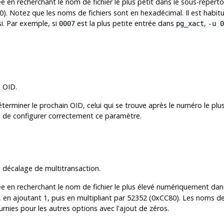
e en recherchant le nom de fichier le plus petit dans le sous-répert
). Notez que les noms de fichiers sont en hexadécimal. Il est habitu
i. Par exemple, si
est la plus petite entrée dans
,
0007
pg_xact
-u 0
 OID.
éterminer le prochain OID, celui qui se trouve après le numéro le pl
e de configurer correctement ce paramètre.
 décalage de multitransaction.
e en recherchant le nom de fichier le plus élevé numériquement dan
 en ajoutant 1, puis en multipliant par 52352 (0xCC80). Les noms de 
urnies pour les autres options avec l'ajout de zéros.