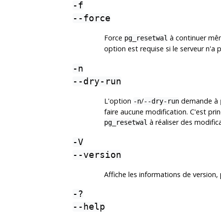
-f
--force
Force
à continuer mêm
pg_resetwal
option est requise si le serveur n'
-n
--dry-run
L'option
/
demande à
-n
--dry-run
faire aucune modification. C'est pri
à réaliser des modific
pg_resetwal
-V
--version
Affiche les informations de version, 
-?
--help