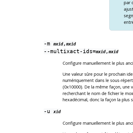
par 
ajus
segm
entr
-m
,
mxid
mxid
--multixact-ids=
,
mxid
mxid
Configure manuellement le plus ancie
Une valeur sûre pour le prochain ide
numériquement dans le sous-réper
(0x10000). De la même façon, une va
recherchant le nom de fichier le mo
hexadécimal, donc la façon la plus s
-u
xid
Configure manuellement le plus anci