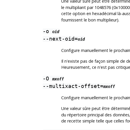
Une valeur sûre peut être déterminé
le multipliant par 1048576 (0x100000
cette option en hexadécimal là-auss
fournissent le bon multiplieur).
-o
oid
--next-oid=
oid
Configure manuellement le prochain
Il n'existe pas de façon simple de d
Heureusement, ce n'est pas critiqu
-O
mxoff
--multixact-offset=
mxoff
Configure manuellement le prochain
Une valeur sûre peut être déterminé
du répertoire principal des données,
de recette simple telle que celles fo