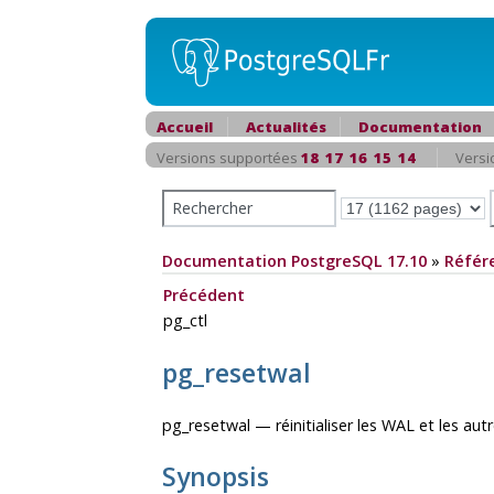
Accueil
Actualités
Documentation
Versions supportées
18
17
16
15
14
Versi
Documentation PostgreSQL 17.10
»
Référ
Précédent
pg_ctl
pg_resetwal
pg_resetwal — réinitialiser les WAL et les au
Synopsis