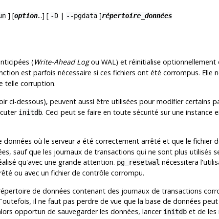
] [
...] [
|
]
un
option
-D
--pgdata
répertoire_données
nticipées (
Write-Ahead Log
ou WAL) et réinitialise optionnellement
nction est parfois nécessaire si ces fichiers ont été corrompus. Elle n
 telle corruption.
oir ci-dessous), peuvent aussi être utilisées pour modifier certains
écuter
. Ceci peut se faire en toute sécurité sur une instanc
initdb
e données où le serveur a été correctement arrêté et que le fichier de
, sauf que les journaux de transactions qui ne sont plus utilisés ser
éalisé qu'avec une grande attention.
nécessitera l'utili
pg_resetwal
rêté ou avec un fichier de contrôle corrompu.
épertoire de données contenant des journaux de transactions corrom
 Toutefois, il ne faut pas perdre de vue que la base de données peut
t alors opportun de sauvegarder les données, lancer
et de les 
initdb