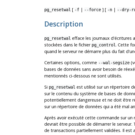
[
|
] [
|
pg_resetwal
-f
--force
-n
--dry-r
Description
efface les journaux d'écritures a
pg_resetwal
stockées dans le fichier
. Cette fo
pg_control
quand le serveur ne démarre plus du fait d'une
Certaines options, comme
(v
--wal-segsize
bases de données sans avoir besoin de réex
mentionnés ci-dessous ne sont utilisés.
Si
est utilisé sur un répertoire d
pg_resetwal
sur le contenu du système de bases de données
potentiellement dangereuse et ne doit être r
sur un répertoire de données qui a été mal ar
Après avoir exécuté cette commande sur un r
devrait être possible de démarrer le serveur.
de transactions partiellement validées. Il es