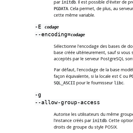
par
. Il est possible d'éviter de 
initdb
. Cela permet, de plus, au serve
PGDATA
cette même variable.
-E
codage
--encoding=
codage
Sélectionne l'encodage des bases de do
base créée ultérieurement, sauf si vous 
acceptés par le serveur
PostgreSQL
sont
Par défaut, l'encodage de la base modèle
façon équivalente, si la locale est
ou
C
P
pour le fournisseur
.
SQL_ASCII
libc
-g
--allow-group-access
Autorise les utilisateurs du même groupe q
l'instance créés par
. Cette optio
initdb
droits de groupe du style
POSIX
.