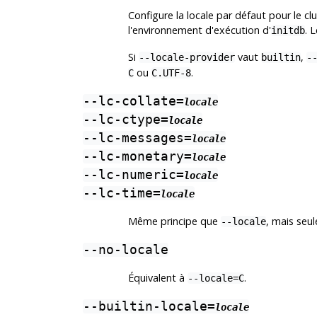
Configure la locale par défaut pour le clu
l'environnement d'exécution d'
. 
initdb
Si
vaut
,
--locale-provider
builtin
-
ou
.
C
C.UTF-8
--lc-collate=
locale
--lc-ctype=
locale
--lc-messages=
locale
--lc-monetary=
locale
--lc-numeric=
locale
--lc-time=
locale
Même principe que
, mais seul
--locale
--no-locale
Équivalent à
.
--locale=C
--builtin-locale=
locale