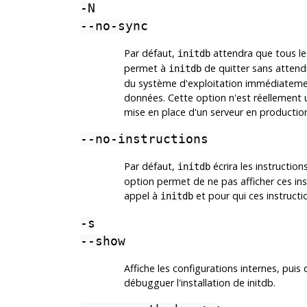
-N
--no-sync
Par défaut,
attendra que tous les
initdb
permet à
de quitter sans attendre
initdb
du système d'exploitation immédiatemen
données. Cette option n'est réellement ut
mise en place d'un serveur en production
--no-instructions
Par défaut,
écrira les instruction
initdb
option permet de ne pas afficher ces inst
appel à
et pour qui ces instructi
initdb
-s
--show
Affiche les configurations internes, puis q
débugguer l'installation de
initdb
.