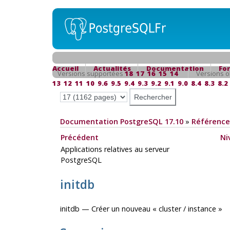
Accueil
Actualités
Documentation
Fo
Versions supportées
18
17
16
15
14
Versions o
13
12
11
10
9.6
9.5
9.4
9.3
9.2
9.1
9.0
8.4
8.3
8.2
Documentation PostgreSQL 17.10
»
Référence
Précédent
Ni
Applications relatives au serveur
PostgreSQL
initdb
initdb — Créer un nouveau « cluster / instance »