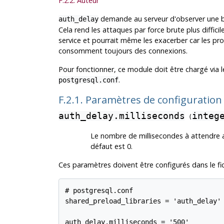
F.2.2. Auteur
demande au serveur d'observer une br
auth_delay
Cela rend les attaques par force brute plus diffic
service et pourrait même les exacerber car les pro
consomment toujours des connexions.
Pour fonctionner, ce module doit être chargé via
.
postgresql.conf
F.2.1. Paramètres de configuratio
auth_delay.milliseconds
integ
(
Le nombre de millisecondes à attendre av
défaut est 0.
Ces paramètres doivent être configurés dans le fi
# postgresql.conf

shared_preload_libraries = 'auth_delay'

auth_delay.milliseconds = '500'
