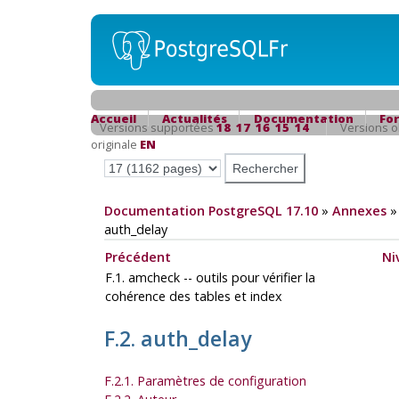
Accueil
Actualités
Documentation
Fo
Versions supportées
18
17
16
15
14
Versions 
originale
EN
Documentation PostgreSQL 17.10
»
Annexes
auth_delay
Précédent
Ni
F.1. amcheck -- outils pour vérifier la
cohérence des tables et index
F.2. auth_delay
F.2.1. Paramètres de configuration