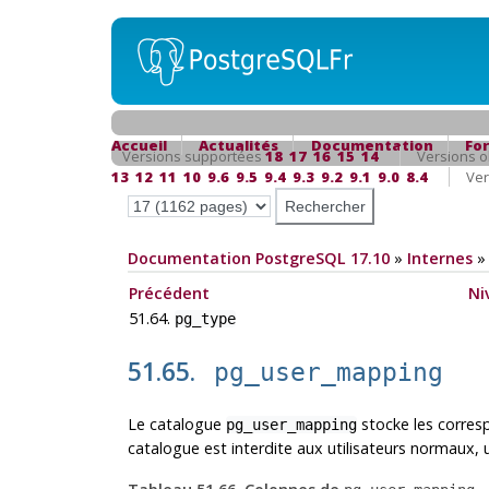
Accueil
Actualités
Documentation
Fo
Versions supportées
18
17
16
15
14
Versions o
13
12
11
10
9.6
9.5
9.4
9.3
9.2
9.1
9.0
8.4
Ver
Documentation PostgreSQL 17.10
»
Internes
Précédent
Ni
51.64.
pg_type
51.65.
pg_user_mapping
Le catalogue
stocke les corresp
pg_user_mapping
catalogue est interdite aux utilisateurs normaux, u