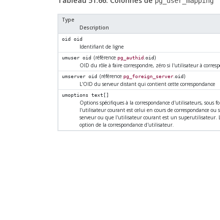
Tableau 51.66. Colonnes de
pg_user_mapping
Type
Description
oid
oid
Identifiant de ligne
(référence
.
)
umuser
oid
pg_authid
oid
OID du rôle à faire correspondre, zéro si l'utilisateur à corres
(référence
.
)
umserver
oid
pg_foreign_server
oid
L'OID du serveur distant qui contient cette correspondance
umoptions
text[]
Options spécifiques à la correspondance d'utilisateurs, sous 
l'utilisateur courant est celui en cours de correspondance ou
serveur ou que l'utilisateur courant est un superutilisateur. 
option de la correspondance d'utilisateur.