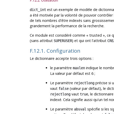
F.12.2. Utilisation
est un exemple de modèle de dictionnaire
dict_int
a été motivée par la volonté de pouvoir contrôler 
de tels nombres d'être indexés sans grossissemen
grandement la performance de la recherche.
Ce module est considéré comme
«
trusted
»
, ce q
(sans attribut
) et qui ont l'attribut
SUPERUSER
CRE
F.12.1. Configuration
Le dictionnaire accepte trois options :
le paramètre
indique le nombr
maxlen
La valeur par défaut est 6 ;
Le paramètre
précise si 
rejectlong
vaut
(valeur par défaut), le dict
false
vaut
, le dictionnair
rejectlong
true
indexé. Cela signifie aussi qu'un tel 
Le paramètre
spécifie si les s
absval