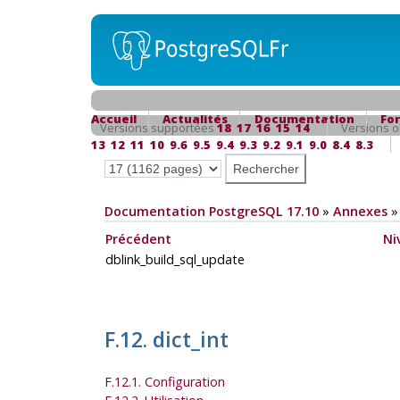
Accueil
Actualités
Documentation
Fo
Versions supportées
18
17
16
15
14
Versions o
13
12
11
10
9.6
9.5
9.4
9.3
9.2
9.1
9.0
8.4
8.3
Documentation PostgreSQL 17.10
»
Annexes
Précédent
Ni
dblink_build_sql_update
F.12. dict_int
F.12.1. Configuration