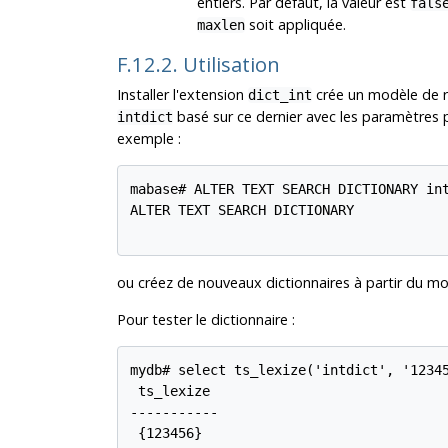
entiers. Par défaut, la valeur est
fals
soit appliquée.
maxlen
F.12.2. Utilisation
Installer l'extension
crée un modèle de r
dict_int
basé sur ce dernier avec les paramètres 
intdict
exemple :
mabase# ALTER TEXT SEARCH DICTIONARY int
ALTER TEXT SEARCH DICTIONARY

ou créez de nouveaux dictionnaires à partir du mo
Pour tester le dictionnaire :
mydb# select ts_lexize('intdict', '12345
 ts_lexize

-----------

 {123456}
