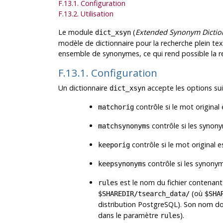
F.13.1. Configuration
F.13.2. Utilisation
Le module
(
Extended Synonym Dictio
dict_xsyn
modèle de dictionnaire pour la recherche plein te
ensemble de synonymes, ce qui rend possible la r
F.13.1. Configuration
Un dictionnaire
accepte les options sui
dict_xsyn
contrôle si le mot original
matchorig
contrôle si les synony
matchsynonyms
contrôle si le mot original e
keeporig
contrôle si les synonym
keepsynonyms
est le nom du fichier contenant 
rules
(où
$SHAREDIR/tsearch_data/
$SHA
distribution
PostgreSQL
). Son nom do
dans le paramètre
).
rules