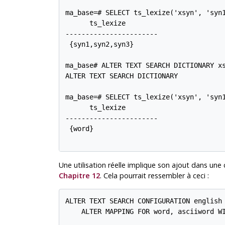
ma_base=# SELECT ts_lexize('xsyn', 'syn1
      ts_lexize

-----------------------

 {syn1,syn2,syn3}

ma_base# ALTER TEXT SEARCH DICTIONARY xs
ALTER TEXT SEARCH DICTIONARY

ma_base=# SELECT ts_lexize('xsyn', 'syn1
      ts_lexize

-----------------------

 {word}

Une utilisation réelle implique son ajout dans un
Chapitre 12
. Cela pourrait ressembler à ceci :
ALTER TEXT SEARCH CONFIGURATION english

    ALTER MAPPING FOR word, asciiword WI