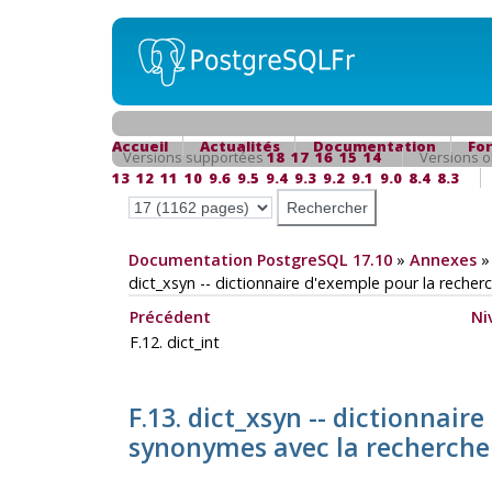
Accueil
Actualités
Documentation
Fo
Versions supportées
18
17
16
15
14
Versions o
13
12
11
10
9.6
9.5
9.4
9.3
9.2
9.1
9.0
8.4
8.3
Documentation PostgreSQL 17.10
»
Annexes
dict_xsyn -- dictionnaire d'exemple pour la reche
Précédent
Ni
F.12. dict_int
F.13. dict_xsyn -- dictionnair
synonymes avec la recherche