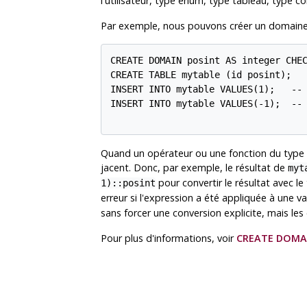
l'utilisateur, type enum, type tableau, type 
Par exemple, nous pouvons créer un domaine s
CREATE DOMAIN posint AS integer CHEC
CREATE TABLE mytable (id posint);

INSERT INTO mytable VALUES(1);   -- 
INSERT INTO mytable VALUES(-1);  -- 
Quand un opérateur ou une fonction du type s
jacent. Donc, par exemple, le résultat de
myt
pour convertir le résultat avec l
1)::posint
erreur si l'expression a été appliquée à une v
sans forcer une conversion explicite, mais les
Pour plus d'informations, voir
CREATE DOMA