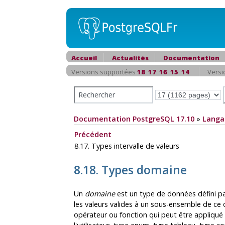
Accueil
Actualités
Documentation
Versions supportées
18
17
16
15
14
Versi
Documentation PostgreSQL 17.10
»
Langa
Précédent
8.17. Types intervalle de valeurs
8.18. Types domaine
Un
domaine
est un type de données défini par 
les valeurs valides à un sous-ensemble de ce 
opérateur ou fonction qui peut être appliqué 