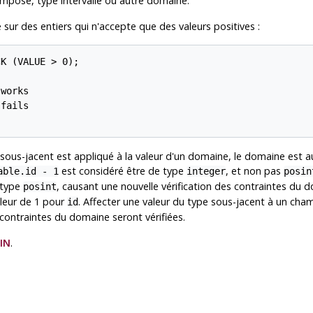
composé, type intervalle ou autre domaine.
ur des entiers qui n'accepte que des valeurs positives :
K (VALUE > 0);

works

fails

ous-jacent est appliqué à la valeur d'un domaine, le domaine est 
est considéré être de type
, et non pas
able.id - 1
integer
posin
e type
, causant une nouvelle vérification des contraintes du d
posint
aleur de 1 pour
. Affecter une valeur du type sous-jacent à un cha
id
 contraintes du domaine seront vérifiées.
IN
.