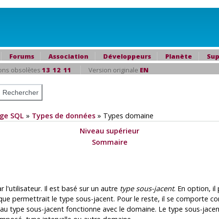
Forums
Association
Développeurs
Planète
Sup
ons obsolètes
13
12
11
Version originale
EN
ge SQL
»
Types de données
»
Types domaine
Niveau supérieur
Sommaire
l'utilisateur. Il est basé sur un autre
type sous-jacent
. En option, i
que permettrait le type sous-jacent. Pour le reste, il se comporte 
au type sous-jacent fonctionne avec le domaine. Le type sous-jacent