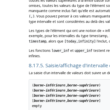
toutes les valeurs supérieures à la limite basse sont
omises, toutes les valeurs du type de l'élément sont
manquante comme inclus fait qu'elle est automati
. Vous pouvez penser à ces valeurs manquantes
(,)
type intervalle et sont considérées au delà des vale
Les types de l'élément qui ont une notion de
«
inf
exemple, pour les intervalles du type timestamp,
, alors que
l'inclut
timestamp
[today,infinity]
Les fonctions
et
testent re
lower_inf
upper_inf
infinies.
8.17.5. Saisie/affichage d'intervall
La saisie d'un intervalle de valeurs doit suivre un 
(
borne-inférieure
,
borne-supérieure
)

(
borne-inférieure
,
borne-supérieure
]

[
borne-inférieure
,
borne-supérieure
)

[
borne-inférieure
,
borne-supérieure
]

empty
