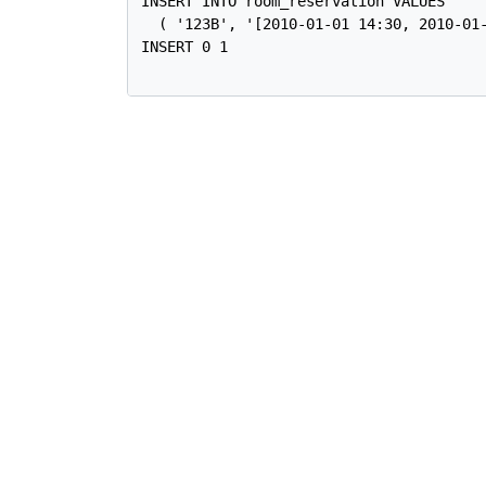
INSERT INTO room_reservation VALUES

  ( '123B', '[2010-01-01 14:30, 2010-01-
INSERT 0 1
