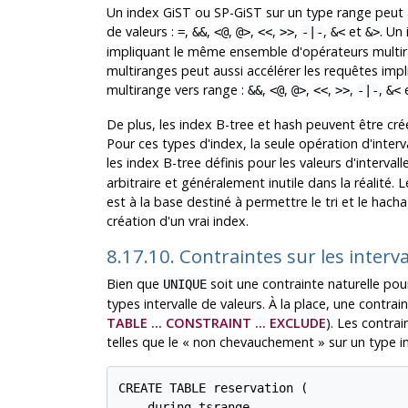
Un index GiST ou SP-GiST sur un type range peut a
de valeurs :
,
,
,
,
,
,
,
et
. Un
=
&&
<@
@>
<<
>>
-|-
&<
&>
impliquant le même ensemble d'opérateurs multira
multiranges peut aussi accélérer les requêtes impl
multirange vers range :
,
,
,
,
,
,
&&
<@
@>
<<
>>
-|-
&<
De plus, les index B-tree et hash peuvent être cré
Pour ces types d'index, la seule opération d'interval
les index B-tree définis pour les valeurs d'interv
arbitraire et généralement inutile dans la réalité. 
est à la base destiné à permettre le tri et le hach
création d'un vrai index.
8.17.10. Contraintes sur les interv
Bien que
soit une contrainte naturelle pour
UNIQUE
types intervalle de valeurs. À la place, une contra
TABLE ... CONSTRAINT ... EXCLUDE
). Les contra
telles que le
«
non chevauchement
»
sur un type in
CREATE TABLE reservation (

    during tsrange,
