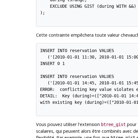
    EXCLUDE USING GIST (during WITH &&)

);

Cette contrainte empêchera toute valeur chevauch
INSERT INTO reservation VALUES

   ('[2010-01-01 11:30, 2010-01-01 15:00
INSERT 0 1

INSERT INTO reservation VALUES

   ('[2010-01-01 14:45, 2010-01-01 15:45
ERROR:  conflicting key value violates e
DETAIL:  Key (during)=(["2010-01-01 14:4
with existing key (during)=(["2010-01-01
Vous pouvez utiliser l'extension
pour 
btree_gist
scalaires, qui peuvent alors être combinés avec d
flexibilité. Par exemple, une fois que
e
btree_gist