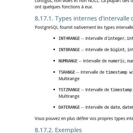
contigus, non vides et non NULL. La plupart des op
ont quelques fonctions à eux.
8.17.1. Types internes d'intervalle
PostgreSQL fournit nativement les types intervalle
-- Intervalle d'
,
INT4RANGE
integer
in
-- Intervalle de
,
INT8RANGE
bigint
in
-- Intervalle de
,
NUMRANGE
numeric
nu
-- Intervalle de
TSRANGE
timestamp w
Multirange
-- Intervalle de
TSTZRANGE
timestamp
Multirange
-- Intervalle de
,
DATERANGE
date
date
Vous pouvez en plus définir vos propres types inter
8.17.2. Exemples