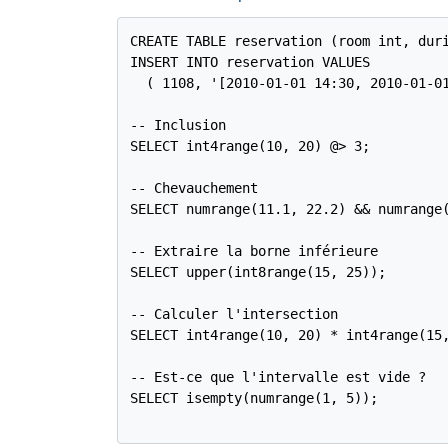
CREATE TABLE reservation (room int, duri
INSERT INTO reservation VALUES

  ( 1108, '[2010-01-01 14:30, 2010-01-01
-- Inclusion

SELECT int4range(10, 20) @> 3;

-- Chevauchement

SELECT numrange(11.1, 22.2) && numrange(
-- Extraire la borne inférieure

SELECT upper(int8range(15, 25));

-- Calculer l'intersection

SELECT int4range(10, 20) * int4range(15,
-- Est-ce que l'intervalle est vide ?

SELECT isempty(numrange(1, 5));
