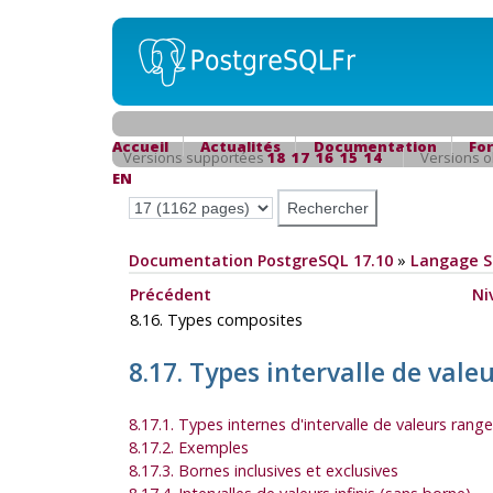
Accueil
Actualités
Documentation
Fo
Versions supportées
18
17
16
15
14
Versions 
EN
Documentation PostgreSQL 17.10
»
Langage 
Précédent
Ni
8.16. Types composites
8.17. Types intervalle de vale
8.17.1. Types internes d'intervalle de valeurs rang
8.17.2. Exemples
8.17.3. Bornes inclusives et exclusives