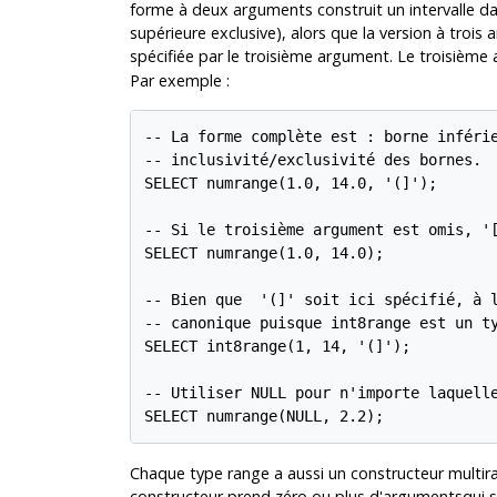
forme à deux arguments construit un intervalle da
supérieure exclusive), alors que la version à trois
spécifiée par le troisième argument. Le troisième
Par exemple :
-- La forme complète est : borne inférie
-- inclusivité/exclusivité des bornes.

SELECT numrange(1.0, 14.0, '(]');

-- Si le troisième argument est omis, '[
SELECT numrange(1.0, 14.0);

-- Bien que  '(]' soit ici spécifié, à l
-- canonique puisque int8range est un ty
SELECT int8range(1, 14, '(]');

-- Utiliser NULL pour n'importe laquelle
Chaque type range a aussi un constructeur multi
constructeur prend zéro ou plus d'argumentsqui so