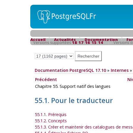
Accueil
Actualités
Documentation
Fo
Versions supportées
18
17
16
15
14
Versions 
Documentation PostgreSQL 17.10
»
Internes
Précédent
Ni
Chapitre 55. Support natif des langues
55.1. Pour le traducteur
55.1.1. Prérequis
55.1.2. Concepts
55.1.3. Créer et maintenir des catalogues de mes