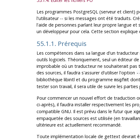
55.1.4. Éditer les fichiers PO
Les programmes
PostgreSQL
(serveur et client) 
l'utilisateur -- si les messages ont été traduits. 
l'aide de personnes parlant leur propre langue et
un développeur pour cela. Cette section expliqu
55.1.1. Prérequis
Les compétences dans sa langue d'un traducteur n
outils logiciels. Théoriquement, seul un éditeur de 
improbable où un traducteur ne souhaiterait pas t
des sources, il faudra s'assurer d'utiliser l'option
-
bibliothèque
libintl
et du programme
dont 
msgfmt
tester son travail, il sera utile de suivre les partie
Pour commencer un nouvel effort de traduction o
ci-après), il faudra installer respectivement les 
compatible GNU. Il est prévu dans le futur que
xg
empaquetée des sources est utilisée (en travaillant 
ultérieure est actuellement recommandé.
Toute implémentation locale de gettext devrait ê