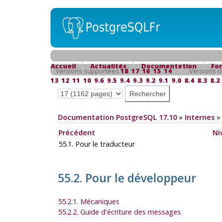
Accueil
Actualités
Documentation
Fo
Versions supportées
18
17
16
15
14
Versions o
13
12
11
10
9.6
9.5
9.4
9.3
9.2
9.1
9.0
8.4
8.3
8.2
Documentation PostgreSQL 17.10
»
Internes
Précédent
Ni
55.1. Pour le traducteur
55.2. Pour le développeur
55.2.1. Mécaniques
55.2.2. Guide d'écriture des messages