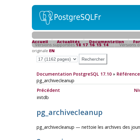
Accueil
Actualités
Documentation
Fo
Versions supportées
18
17
16
15
14
Versions 
originale
EN
Documentation PostgreSQL 17.10
»
Référence
pg_archivecleanup
Précédent
Ni
initdb
pg_archivecleanup
pg_archivecleanup — nettoie les archives des jou