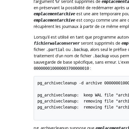
l'argument
seront supprimés de
%r
emplacement
en préservant la possibilité de redémarrer après un
est une aire temporaire pour
emplacementarchive
est conçu comme une aire d'
emplacementarchive
récupèrent les journaux à partir de ce même emp
Lorsqu'il est utilisé en tant que programme auto
seront supprimés de
fichierwalaconserver
emp
fichier
ou
, alors seul le préfix
.partial
.backup
traitement d'un nom de fichier
vous perme
.backup
sauvegarde de base spécifique, sans erreur. L'exe
:
000000010000003700000010
pg_archivecleanup -d archive 00000001000
pg_archivecleanup:  keep WAL file "archi
pg_archivecleanup:  removing file "archi
pg_archivecleanup:  removing file "archi
pg_archivecleanup
suppose que
emplacementarc