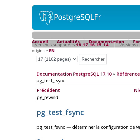
Accueil
Actualités
Documentation
Fo
Versions supportées
18
17
16
15
14
Versions 
originale
EN
Documentation PostgreSQL 17.10
»
Référence
pg_test_fsync
Précédent
Ni
pg_rewind
pg_test_fsync
pg_test_fsync — déterminer la configuration de
w