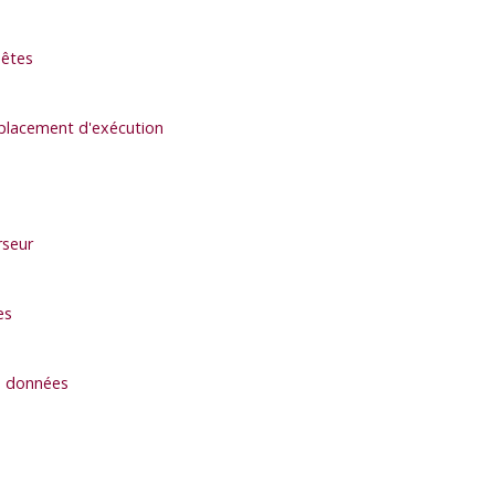
uêtes
emplacement d'exécution
rseur
es
de données