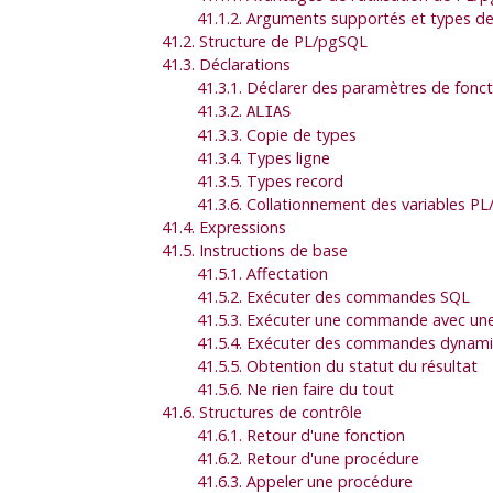
41.1.2. Arguments supportés et types de
41.2. Structure de
PL/pgSQL
41.3. Déclarations
41.3.1. Déclarer des paramètres de fonc
41.3.2.
ALIAS
41.3.3. Copie de types
41.3.4. Types ligne
41.3.5. Types record
41.3.6. Collationnement des variables
PL
41.4. Expressions
41.5. Instructions de base
41.5.1. Affectation
41.5.2. Exécuter des commandes SQL
41.5.3. Exécuter une commande avec une 
41.5.4. Exécuter des commandes dynam
41.5.5. Obtention du statut du résultat
41.5.6. Ne rien faire du tout
41.6. Structures de contrôle
41.6.1. Retour d'une fonction
41.6.2. Retour d'une procédure
41.6.3. Appeler une procédure