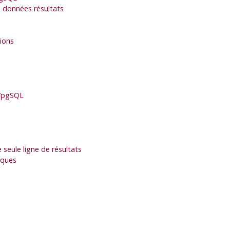
 données résultats
tions
/pgSQL
seule ligne de résultats
iques