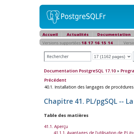
Accueil
Actualités
Documentation
Versions supportées
18
17
16
15
14
Versi
Documentation PostgreSQL 17.10
»
Progr
Précédent
40.1. Installation des langages de procédure
Chapitre 41.
PL/pgSQL
-- L
Table des matières
41.1. Aperçu
41.1.1. Avantages de l'utilisation de
PL/p