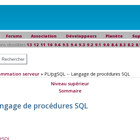
Forums
Association
Développeurs
Planète
Sup
ons obsolètes
13
12
11
10
9.6
9.5
9.4
9.3
9.2
9.1
9.0
8.4
8.3
8.2
8.
ammation serveur
»
PL/pgSQL
-- Langage de procédures
SQL
Niveau supérieur
s
Sommaire
angage de procédures
SQL
gSQL