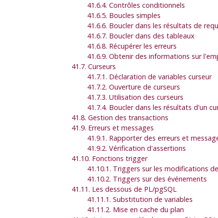
41.6.4. Contrôles conditionnels
41.6.5. Boucles simples
41.6.6. Boucler dans les résultats de req
41.6.7. Boucler dans des tableaux
41.6.8. Récupérer les erreurs
41.6.9. Obtenir des informations sur l'
41.7. Curseurs
41.7.1. Déclaration de variables curseur
41.7.2. Ouverture de curseurs
41.7.3. Utilisation des curseurs
41.7.4. Boucler dans les résultats d'un cu
41.8. Gestion des transactions
41.9. Erreurs et messages
41.9.1. Rapporter des erreurs et messag
41.9.2. Vérification d'assertions
41.10. Fonctions trigger
41.10.1. Triggers sur les modifications 
41.10.2. Triggers sur des événements
41.11. Les dessous de
PL/pgSQL
41.11.1. Substitution de variables
41.11.2. Mise en cache du plan