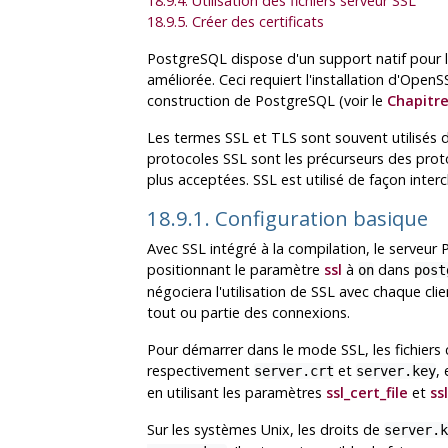
18.9.4. Utilisation des fichiers serveur SSL
18.9.5. Créer des certificats
PostgreSQL
dispose d'un support natif pour l
améliorée. Ceci requiert l'installation d'
OpenS
construction de
PostgreSQL
(voir le
Chapitre
Les termes
SSL
et
TLS
sont souvent utilisés 
protocoles
SSL
sont les précurseurs des pro
plus acceptées.
SSL
est utilisé de façon inte
18.9.1. Configuration basique
Avec
SSL
intégré à la compilation, le serveur
positionnant le paramètre
ssl
à
dans
on
post
négociera l'utilisation de
SSL
avec chaque clien
tout ou partie des connexions.
Pour démarrer dans le mode
SSL
, les fichier
respectivement
et
,
server.crt
server.key
en utilisant les paramètres
ssl_cert_file
et
ss
Sur les systèmes Unix, les droits de
server.k