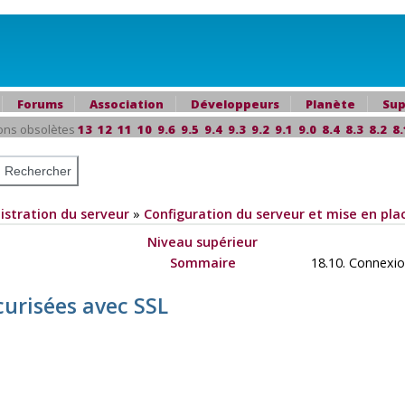
Forums
Association
Développeurs
Planète
Sup
ons obsolètes
13
12
11
10
9.6
9.5
9.4
9.3
9.2
9.1
9.0
8.4
8.3
8.2
8.
istration du serveur
»
Configuration du serveur et mise en pla
Niveau supérieur
Sommaire
18.10. Connexio
curisées avec SSL