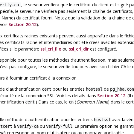
, le serveur vérifiera que le certificat du client est signé 
verify-ca
pécifié, le serveur ne vérifiera pas seulement la chaîne de certificats, 
me) du certificat fourni. Notez que la validation de la chaîne de ce
(voir
Section 20.12
).
x certificats racines existants peuvent aussi apparaître dans le fichi
les certificats racine et intermédiaires ont été créés avec les extens
ifiées si le paramètre
ssl_crl_file
ou
ssl_crl_dir
est configuré.
sponible pour toutes les méthodes d'authentification, mais seulemen
'est pas configuré, le serveur vérifie toujours avec son fichier CA le ce
rs à fournir un certificat à la connexion.
de d'authentification
pour les entrées
de
cert
hostssl
pg_hba.con
sécurité de la connexion SSL. Voir les détails dans
Section 20.12
. (I
entification
.) Dans ce cas, le
(
Common Name
) dans le cer
cert
cn
e méthode d'authentification pour les entrées
avec la véri
hostssl
à
ou
. La première option ne garantit 
ntcert
verify-ca
verify-full
me
) correspond au nom d'utilisateur ou au mappage applicable.