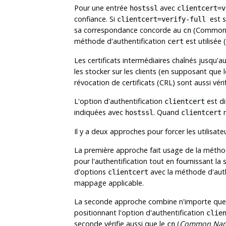
Pour une entrée
avec
hostssl
clientcert=
confiance. Si
est s
clientcert=verify-full
sa correspondance concorde au
(Common Na
cn
méthode d'authentification
est utilisée 
cert
Les certificats intermédiaires chaînés jusqu'au
les stocker sur les clients (en supposant que 
révocation de certificats (CRL) sont aussi vér
L'option d'authentification
est di
clientcert
indiquées avec
. Quand
n
hostssl
clientcert
Il y a deux approches pour forcer les utilisateu
La première approche fait usage de la métho
pour l'authentification tout en fournissant la 
d'options
avec la méthode d'auth
clientcert
mappage applicable.
La seconde approche combine n'importe quell
positionnant l'option d'authentification
clie
seconde vérifie aussi que le
(
Common Na
cn