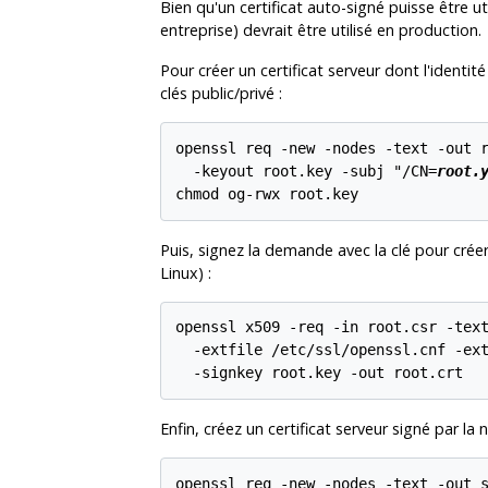
Bien qu'un certificat auto-signé puisse être uti
entreprise) devrait être utilisé en production.
Pour créer un certificat serveur dont l'identi
clés public/privé :
openssl req -new -nodes -text -out r
  -keyout root.key -subj "/CN=
root.
Puis, signez la demande avec la clé pour créer
Linux
) :
openssl x509 -req -in root.csr -text
  -extfile /etc/ssl/openssl.cnf -ext
Enfin, créez un certificat serveur signé par la n
openssl req -new -nodes -text -out s