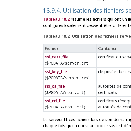
18.9.4. Utilisation des fichiers 
Tableau 18.2
résume les fichiers qui ont un l
configurés localement peuvent être différents
Tableau 18.2. Utilisation des fichiers serv
Fichier
Contenu
ssl_cert_file
certificat du serv
(
)
$PGDATA/server.crt
ssl_key_file
clé privée du ser
(
)
$PGDATA/server.key
ssl_ca_file
autorités de conf
(
)
certificats
$PGDATA/root.crt
ssl_crl_file
certificats révoq
(
)
autorités de con
$PGDATA/root.crl
Le serveur lit ces fichiers lors de son démar
chaque fois qu'un nouveau processus est déma