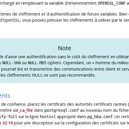
urchargé en remplissant la variable d'environnement
a
OPENSSL_CONF
mes de chiffrement et d'authentification de forces variables. Bien 
d'
OpenSSL
, vous pouvez préciser les chiffrements à utiliser par le s
Note
ble d'avoir une authentification sans le coût du chiffrement en utilisan
ts
ou
ciphers. Cependant, un « homme du milieu 
NULL-SHA
NULL-MD5
) pourrait lire et transmettre des communications entre client et ser
, les chiffrements NULL ne sont pas recommandés.
ients
 de confiance, placez les certificats des autorités certificats racines 
ramètre
ssl_ca_file
dans
au nouveau nom du fichier,
postgresql.conf
sur la ligne
approprié dans
. Un cert
ify-full
hostssl
pg_hba.conf
n 32.19
pour une description sur la configuration des certificats sur le