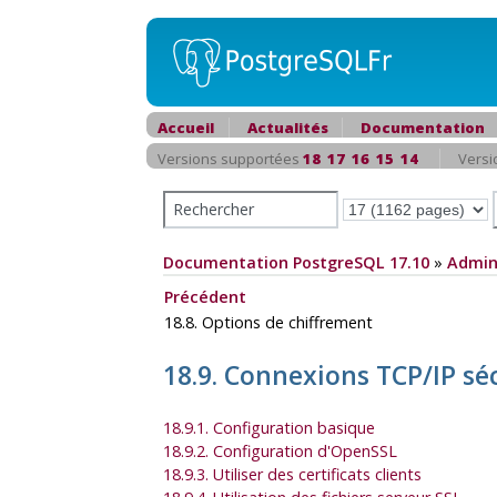
Accueil
Actualités
Documentation
Versions supportées
18
17
16
15
14
Versi
Documentation PostgreSQL 17.10
»
Admin
Précédent
18.8. Options de chiffrement
18.9. Connexions TCP/IP sé
18.9.1. Configuration basique
18.9.2. Configuration d'OpenSSL
18.9.3. Utiliser des certificats clients