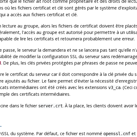
n sorte que le fichier ait root comme propriétaire et des droits de lec
ons où les fichiers certificat et clé sont gérés par le système d'exploit
 a accès aux fichiers certificat et clé.
 lecture au groupe, alors les fichiers de certificat doivent être pla
éralement, l'accès au groupe est autorisé pour permettre à un utilisa
apable de lire les certificats et retournera probablement une erreur.
e passe, le serveur la demandera et ne se lancera pas tant qu'elle n'a
ilité de modifier la configuration SSL du serveur sans redémarrage
d
. De plus, les clés privées protégées par phrases de passe ne peuve
re le certificat du serveur car il doit correspondre à la clé privée du 
 ajoutés au fichier. Le faire permet d'éviter la nécessité d'enregistre
ificats intermédiaires ont été créés avec les extensions
. (Ceci 
v3_ca
mple des certificats intermédiaires.
acine dans le fichier
. À la place, les clients doivent avoir 
server.crt
SL
nSSL
du système. Par défaut, ce fichier est nommé
et 
openssl.cnf