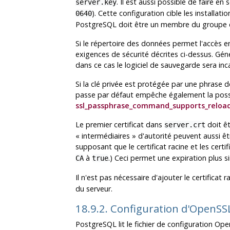
. Il est aussi possible de faire e
server.key
). Cette configuration cible les installati
0640
PostgreSQL
doit être un membre du groupe qui
Si le répertoire des données permet l'accès en
exigences de sécurité décrites ci-dessus. Gén
dans ce cas le logiciel de sauvegarde sera inc
Si la clé privée est protégée par une phrase d
passe par défaut empêche également la possib
ssl_passphrase_command_supports_reloa
Le premier certificat dans
doit êt
server.crt
«
intermédiaires
»
d'autorité peuvent aussi être
supposant que le certificat racine et les cert
à
.) Ceci permet une expiration plus si
CA
true
Il n'est pas nécessaire d'ajouter le certificat r
du serveur.
18.9.2. Configuration d'OpenS
PostgreSQL
lit le fichier de configuration
Ope