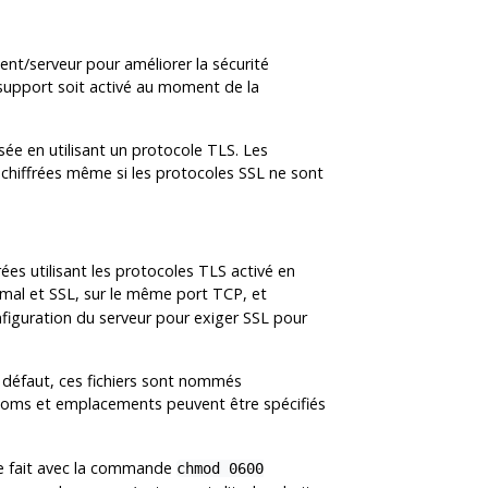
ent/serveur pour améliorer la sécurité
e support soit activé au moment de la
sée en utilisant un protocole
TLS
. Les
 chiffrées même si les protocoles
SSL
ne sont
ées utilisant les protocoles
TLS
activé en
rmal et
SSL
, sur le même port TCP, et
figuration du serveur pour exiger
SSL
pour
Par défaut, ces fichiers sont nommés
s noms et emplacements peuvent être spécifiés
se fait avec la commande
chmod 0600