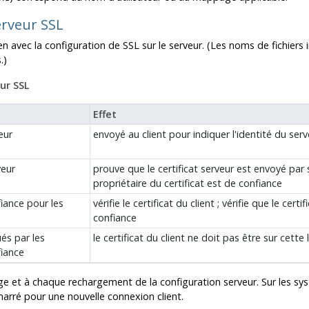
serveur SSL
ien avec la configuration de SSL sur le serveur. (Les noms de fichier
.)
eur SSL
Effet
eur
envoyé au client pour indiquer l'identité du serv
veur
prouve que le certificat serveur est envoyé par
propriétaire du certificat est de confiance
iance pour les
vérifie le certificat du client ; vérifie que le cer
confiance
ués par les
le certificat du client ne doit pas être sur cette l
fiance
rage et à chaque rechargement de la configuration serveur. Sur les s
rré pour une nouvelle connexion client.