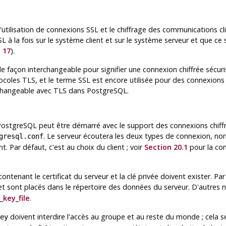
'utilisation de connexions
SSL
et le chiffrage des communications cli
SL
à la fois sur le système client et sur le système serveur et que c
 17
).
de façon interchangeable pour signifier une connexion chiffrée sécuri
tocoles
TLS
, et le terme
SSL
est encore utilisée pour des connexions
rchangeable avec
TLS
dans
PostgreSQL
.
PostgreSQL
peut être démarré avec le support des connexions chiffr
. Le serveur écoutera les deux types de connexion, no
gresql.conf
t. Par défaut, c'est au choix du client ; voir
Section 20.1
pour la con
s contenant le certificat du serveur et la clé privée doivent exister. 
 et sont placés dans le répertoire des données du serveur. D'autre
l_key_file
.
doivent interdire l'accès au groupe et au reste du monde ; cela 
ey