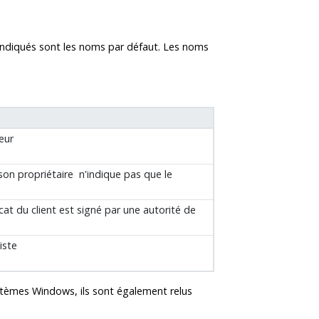
s indiqués sont les noms par défaut. Les noms
eur
 son propriétaire n'indique pas que le
tificat du client est signé par une autorité de
iste
ystèmes
Windows
, ils sont également relus