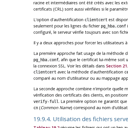
racine et intermédiaires ont été créés avec les ex
certificats (CRL) sont aussi vérifiées si le paramèt
L'option d'authentification
est dispon
clientcert
seulement pour les lignes du fichier
pg_hba.conf
configuré, le serveur vérifie toujours avec son fichie
Il y a deux approches pour forcer les utilisateurs à 
La première approche fait usage de la méthode d'
, afin que le certificat lui-même soit 
pg_hba.conf
la connexion SSL. Voir les détails dans
Section 21
avec la méthode d'authentification
clientcert
c
comparé au nom d'utilisateur ou au mappage appl
La seconde approche combine n'importe quelle mé
vérification des certificats des clients, en positio
. La première option ne garantit que l
verify-full
(
Common Name
) correspond au nom d'utilisa
cn
19.9.4. Utilisation des fichiers ser
Tableau 19.2
résume les fichiers qui ont un lien a