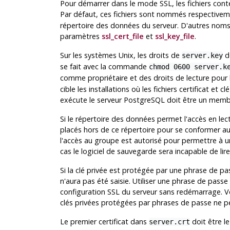
Pour démarrer dans le mode
SSL
, les fichiers con
Par défaut, ces fichiers sont nommés respective
répertoire des données du serveur. D'autres noms 
paramètres
ssl_cert_file
et
ssl_key_file
.
Sur les systèmes Unix, les droits de
do
server.key
se fait avec la commande
chmod 0600 server.k
comme propriétaire et des droits de lecture pour 
cible les installations où les fichiers certificat et 
exécute le serveur
PostgreSQL
doit être un membre
Si le répertoire des données permet l'accès en lectu
placés hors de ce répertoire pour se conformer au
l'accès au groupe est autorisé pour permettre à un
cas le logiciel de sauvegarde sera incapable de lir
Si la clé privée est protégée par une phrase de pa
n'aura pas été saisie. Utiliser une phrase de pass
configuration SSL du serveur sans redémarrage. V
clés privées protégées par phrases de passe ne pe
Le premier certificat dans
doit être le
server.crt