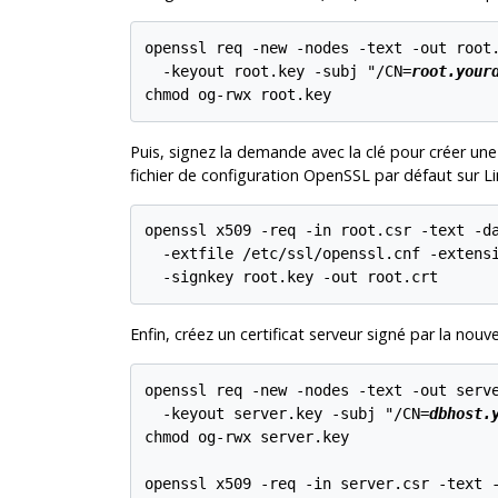
openssl req -new -nodes -text -out root.
  -keyout root.key -subj "/CN=
root.your
Puis, signez la demande avec la clé pour créer une 
fichier de configuration
OpenSSL
par défaut sur
L
openssl x509 -req -in root.csr -text -da
  -extfile /etc/ssl/openssl.cnf -extensi
Enfin, créez un certificat serveur signé par la nouvel
openssl req -new -nodes -text -out serve
  -keyout server.key -subj "/CN=
dbhost.
chmod og-rwx server.key

openssl x509 -req -in server.csr -text -