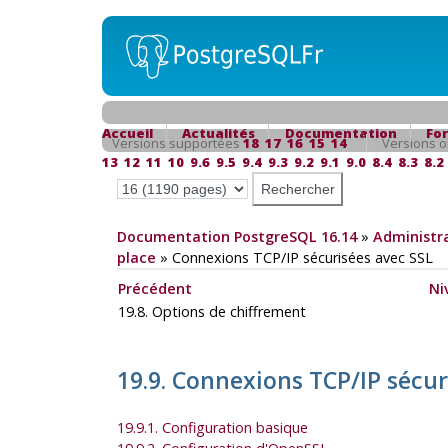
Accueil
Actualités
Documentation
Fo
Versions supportées
18
17
16
15
14
Versions o
13
12
11
10
9.6
9.5
9.4
9.3
9.2
9.1
9.0
8.4
8.3
8.2
Documentation PostgreSQL 16.14
»
Administra
place
»
Connexions TCP/IP sécurisées avec SSL
Précédent
Ni
19.8. Options de chiffrement
19.9. Connexions TCP/IP sécu
19.9.1. Configuration basique