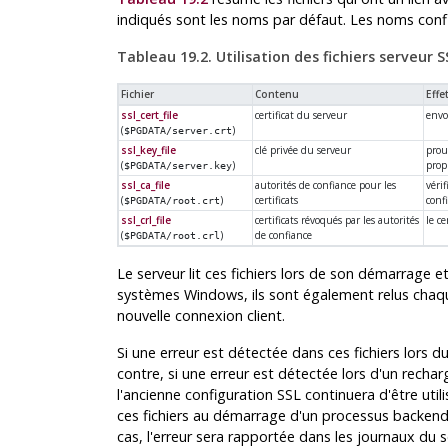
indiqués sont les noms par défaut. Les noms confi
Tableau 19.2. Utilisation des fichiers serveur S
Fichier
Contenu
Effe
ssl_cert_file
certificat du serveur
envo
(
)
$PGDATA/server.crt
ssl_key_file
clé privée du serveur
prou
(
)
prop
$PGDATA/server.key
ssl_ca_file
autorités de confiance pour les
vérif
(
)
certificats
conf
$PGDATA/root.crt
ssl_crl_file
certificats révoqués par les autorités
le ce
(
)
de confiance
$PGDATA/root.crl
Le serveur lit ces fichiers lors de son démarrage 
systèmes
Windows
, ils sont également relus cha
nouvelle connexion client.
Si une erreur est détectée dans ces fichiers lors d
contre, si une erreur est détectée lors d'un recha
l'ancienne configuration SSL continuera d'être util
ces fichiers au démarrage d'un processus backend,
cas, l'erreur sera rapportée dans les journaux du s