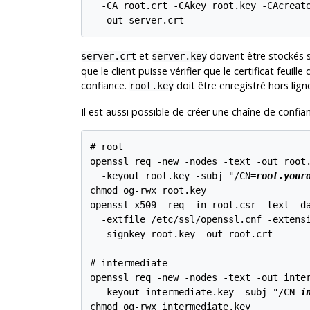
  -CA root.crt -CAkey root.key -CAcreate
et
doivent être stockés s
server.crt
server.key
que le client puisse vérifier que le certificat feuil
confiance.
doit être enregistré hors ligne 
root.key
Il est aussi possible de créer une chaîne de confianc
# root

openssl req -new -nodes -text -out root.
  -keyout root.key -subj "/CN=
root.your
chmod og-rwx root.key

openssl x509 -req -in root.csr -text -da
  -extfile /etc/ssl/openssl.cnf -extensi
  -signkey root.key -out root.crt

# intermediate

openssl req -new -nodes -text -out inter
  -keyout intermediate.key -subj "/CN=
i
chmod og-rwx intermediate.key
