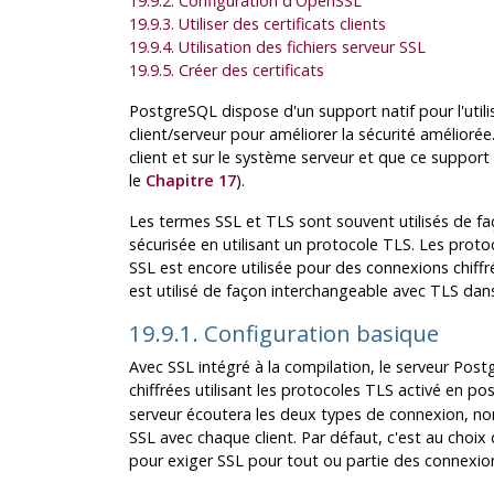
19.9.2. Configuration d'OpenSSL
19.9.3. Utiliser des certificats clients
19.9.4. Utilisation des fichiers serveur SSL
19.9.5. Créer des certificats
PostgreSQL
dispose d'un support natif pour l'uti
client/serveur pour améliorer la sécurité améliorée. 
client et sur le système serveur et que ce suppor
le
Chapitre 17
).
Les termes
SSL
et
TLS
sont souvent utilisés de fa
sécurisée en utilisant un protocole
TLS
. Les prot
SSL
est encore utilisée pour des connexions chiff
est utilisé de façon interchangeable avec
TLS
dan
19.9.1. Configuration basique
Avec
SSL
intégré à la compilation, le serveur
Post
chiffrées utilisant les protocoles
TLS
activé en pos
serveur écoutera les deux types de connexion, n
SSL
avec chaque client. Par défaut, c'est au choix d
pour exiger
SSL
pour tout ou partie des connexio