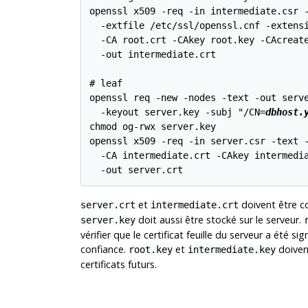
openssl x509 -req -in intermediate.csr -
  -extfile /etc/ssl/openssl.cnf -extensi
  -CA root.crt -CAkey root.key -CAcreate
  -out intermediate.crt

# leaf

openssl req -new -nodes -text -out serve
  -keyout server.key -subj "/CN=
dbhost.
chmod og-rwx server.key

openssl x509 -req -in server.csr -text -
  -CA intermediate.crt -CAkey intermedia
et
doivent être co
server.crt
intermediate.crt
doit aussi être stocké sur le serveur.
server.key
vérifier que le certificat feuille du serveur a été si
confiance.
et
doivent
root.key
intermediate.key
certificats futurs.