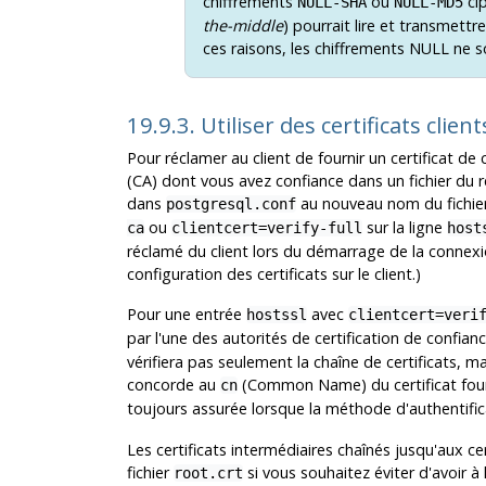
chiffrements
ou
cip
NULL-SHA
NULL-MD5
the-middle
) pourrait lire et transmett
ces raisons, les chiffrements NULL ne
19.9.3. Utiliser des certificats clien
Pour réclamer au client de fournir un certificat de c
(
CA
) dont vous avez confiance dans un fichier du
dans
au nouveau nom du fichier,
postgresql.conf
ou
sur la ligne
ca
clientcert=verify-full
host
réclamé du client lors du démarrage de la connexi
configuration des certificats sur le client.)
Pour une entrée
avec
hostssl
clientcert=veri
par l'une des autorités de certification de confianc
vérifiera pas seulement la chaîne de certificats, ma
concorde au
(Common Name) du certificat fourni
cn
toujours assurée lorsque la méthode d'authentifi
Les certificats intermédiaires chaînés jusqu'aux ce
fichier
si vous souhaitez éviter d'avoir à 
root.crt