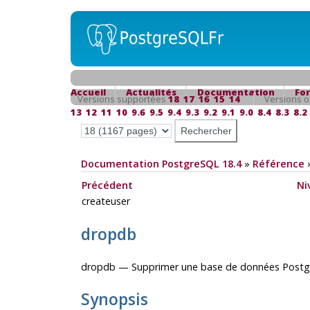
Accueil
Actualités
Documentation
Fo
Versions supportées
18
17
16
15
14
Versions o
13
12
11
10
9.6
9.5
9.4
9.3
9.2
9.1
9.0
8.4
8.3
8.2
Documentation PostgreSQL 18.4
»
Référence
Précédent
Ni
createuser
dropdb
dropdb — Supprimer une base de données
Postg
Synopsis