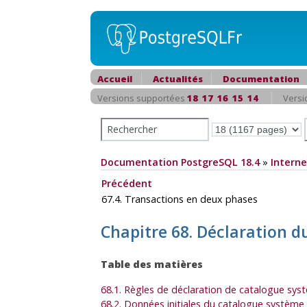
Accueil
Actualités
Documentation
Versions supportées
18
17
16
15
14
Versi
Documentation PostgreSQL 18.4
»
Interne
Précédent
67.4. Transactions en deux phases
Chapitre 68. Déclaration d
Table des matières
68.1. Règles de déclaration de catalogue sys
68.2. Données initiales du catalogue système