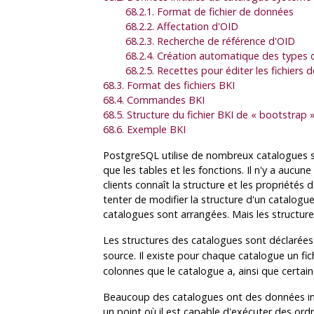
68.2.1. Format de fichier de données
68.2.2. Affectation d'OID
68.2.3. Recherche de référence d'OID
68.2.4. Création automatique des types 
68.2.5. Recettes pour éditer les fichiers
68.3. Format des fichiers
BKI
68.4. Commandes
BKI
68.5. Structure du fichier
BKI
de
«
bootstrap
68.6. Exemple BKI
PostgreSQL
utilise de nombreux catalogues sy
que les tables et les fonctions. Il n'y a aucu
clients connaît la structure et les propriétés
tenter de modifier la structure d'un catalogu
catalogues sont arrangées. Mais les structur
Les structures des catalogues sont déclarées
source. Il existe pour chaque catalogue un f
colonnes que le catalogue a, ainsi que certai
Beaucoup des catalogues ont des données initi
un point où il est capable d'exécuter des or