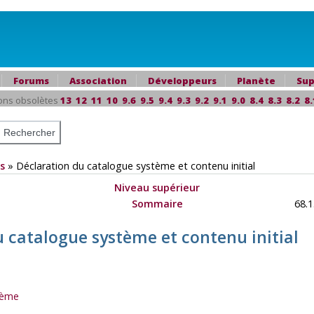
Forums
Association
Développeurs
Planète
Sup
ons obsolètes
13
12
11
10
9.6
9.5
9.4
9.3
9.2
9.1
9.0
8.4
8.3
8.2
8.
s
»
Déclaration du catalogue système et contenu initial
Niveau supérieur
Sommaire
68.1
u catalogue système et contenu initial
tème