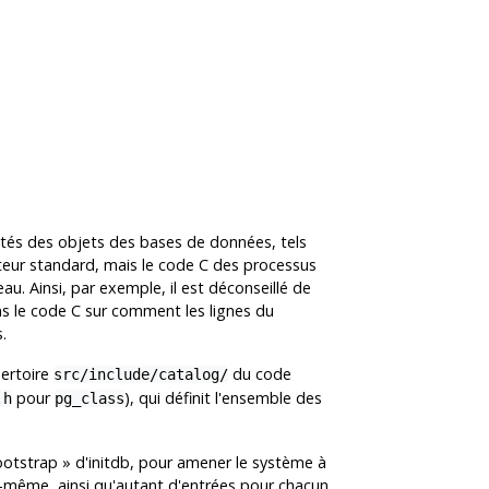
iétés des objets des bases de données, tels
sateur standard, mais le code C des processus
au. Ainsi, par exemple, il est déconseillé de
ans le code C sur comment les lignes du
.
pertoire
du code
src/include/catalog/
pour
), qui définit l'ensemble des
.h
pg_class
ootstrap
»
d'
initdb
, pour amener le système à
i-même, ainsi qu'autant d'entrées pour chacun