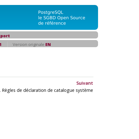
port
1
Version originale
EN
Suivant
. Règles de déclaration de catalogue système