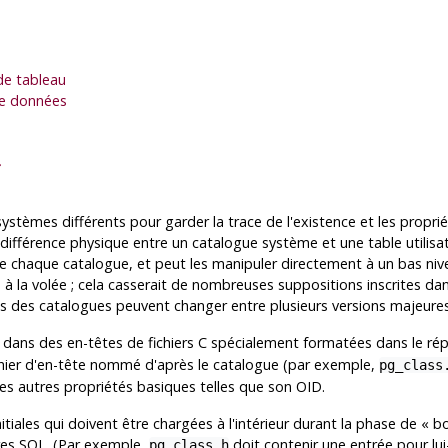
de tableau
 de données
»
stèmes différents pour garder la trace de l'existence et les propr
ne différence physique entre un catalogue système et une table utili
 de chaque catalogue, et peut les manipuler directement à un bas nive
e à la volée ; cela casserait de nombreuses suppositions inscrites d
es des catalogues peuvent changer entre plusieurs versions majeures
 dans des en-têtes de fichiers C spécialement formatées dans le ré
ichier d'en-tête nommé d'après le catalogue (par exemple,
pg_class
nes autres propriétés basiques telles que son OID.
ales qui doivent être chargées à l'intérieur durant la phase de
«
b
dres SQL. (Par exemple,
doit contenir une entrée pour lu
pg_class.h