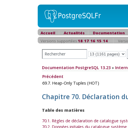
Accueil
Actualités
Documentation
Versions supportées
18
17
16
15
14
Versi
Documentation PostgreSQL 13.23
»
Intern
Précédent
69.7. Heap-Only Tuples (
HOT
)
Chapitre 70. Déclaration d
Table des matières
70.1. Règles de déclaration de catalogue sys
70.2. Données initiales du catalogue système