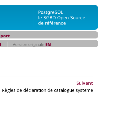
port
1
Version originale
EN
Suivant
. Règles de déclaration de catalogue système