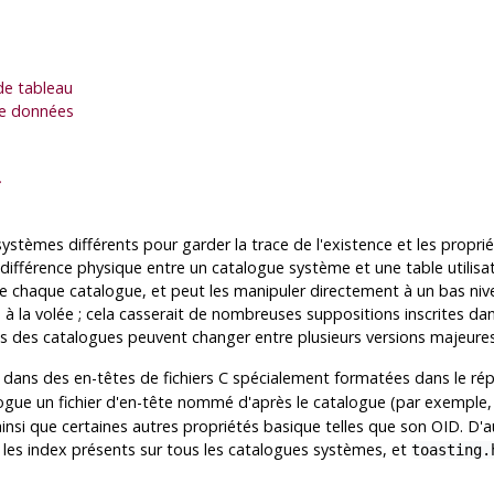
de tableau
 de données
»
stèmes différents pour garder la trace de l'existence et les propr
ne différence physique entre un catalogue système et une table utili
 de chaque catalogue, et peut les manipuler directement à un bas nive
e à la volée ; cela casserait de nombreuses suppositions inscrites d
es des catalogues peuvent changer entre plusieurs versions majeures
 dans des en-têtes de fichiers C spécialement formatées dans le ré
talogue un fichier d'en-tête nommé d'après le catalogue (par exemple
nsi que certaines autres propriétés basique telles que son OID. D'aut
it les index présents sur tous les catalogues systèmes, et
toasting.