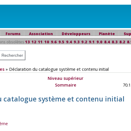
Forums
Association
Développeurs
Planète
Sup
ons obsolètes
13
12
11
10
9.6
9.5
9.4
9.3
9.2
9.1
9.0
8.4
8.3
8.2
8.
es
»
Déclaration du catalogue système et contenu initial
Niveau supérieur
Sommaire
70.1
u catalogue système et contenu initial
tème