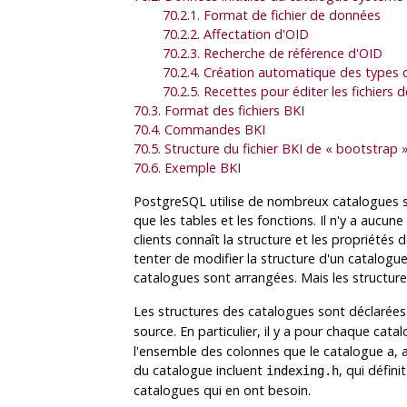
70.2.1. Format de fichier de données
70.2.2. Affectation d'OID
70.2.3. Recherche de référence d'OID
70.2.4. Création automatique des types 
70.2.5. Recettes pour éditer les fichiers
70.3. Format des fichiers
BKI
70.4. Commandes
BKI
70.5. Structure du fichier
BKI
de
«
bootstrap
70.6. Exemple BKI
PostgreSQL
utilise de nombreux catalogues sy
que les tables et les fonctions. Il n'y a aucu
clients connaît la structure et les propriétés
tenter de modifier la structure d'un catalogu
catalogues sont arrangées. Mais les structur
Les structures des catalogues sont déclarées
source. En particulier, il y a pour chaque ca
l'ensemble des colonnes que le catalogue a, ai
du catalogue incluent
, qui défin
indexing.h
catalogues qui en ont besoin.