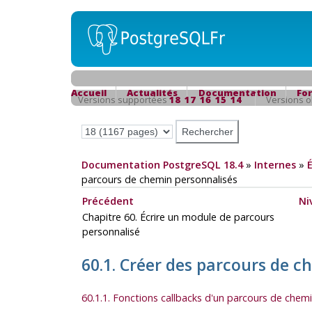
Accueil
Actualités
Documentation
Fo
Versions supportées
18
17
16
15
14
Versions 
Documentation PostgreSQL 18.4
»
Internes
»
parcours de chemin personnalisés
Précédent
Ni
Chapitre 60. Écrire un module de parcours
personnalisé
60.1. Créer des parcours de 
60.1.1. Fonctions callbacks d'un parcours de chem