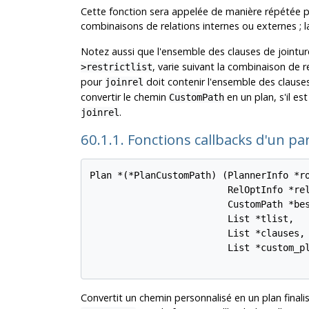
Cette fonction sera appelée de manière répétée po
combinaisons de relations internes ou externes ; l
Notez aussi que l'ensemble des clauses de jointur
, varie suivant la combinaison de 
>restrictlist
pour
doit contenir l'ensemble des clauses d
joinrel
convertir le chemin
en un plan, s'il e
CustomPath
.
joinrel
60.1.1. Fonctions callbacks d'un p
Plan *(*PlanCustomPath) (PlannerInfo *ro
                         RelOptInfo *rel
                         CustomPath *bes
                         List *tlist,

                         List *clauses,

                         List *custom_pl
Convertit un chemin personnalisé en un plan finali