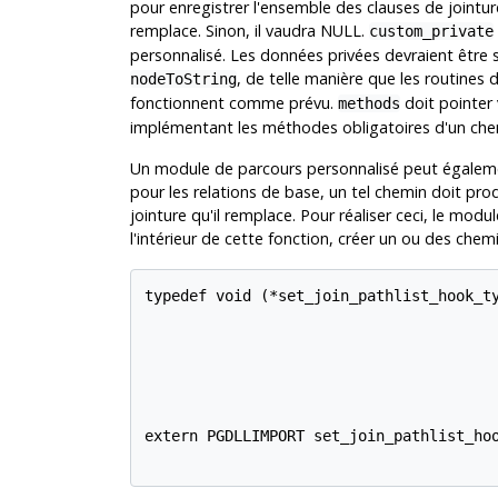
pour enregistrer l'ensemble des clauses de jointur
remplace. Sinon, il vaudra NULL.
custom_private
personnalisé. Les données privées devraient être 
, de telle manière que les routines
nodeToString
fonctionnent comme prévu.
doit pointer
methods
implémentant les méthodes obligatoires d'un chemi
Un module de parcours personnalisé peut égaleme
pour les relations de base, un tel chemin doit pro
jointure qu'il remplace. Pour réaliser ceci, le modu
l'intérieur de cette fonction, créer un ou des che
typedef void (*set_join_pathlist_hook_ty
                                        
                                        
                                        
                                        
                                        
extern PGDLLIMPORT set_join_pathlist_hoo