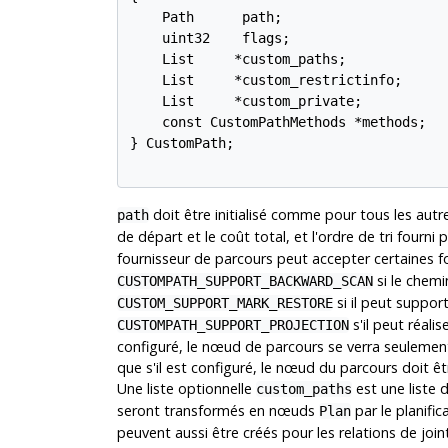
    Path      path;

    uint32    flags;

    List     *custom_paths;

    List     *custom_restrictinfo;

    List     *custom_private;

    const CustomPathMethods *methods;

} CustomPath;

doit être initialisé comme pour tous les autr
path
de départ et le coût total, et l'ordre de tri fourni
fournisseur de parcours peut accepter certaines f
si le chemi
CUSTOMPATH_SUPPORT_BACKWARD_SCAN
si il peut suppor
CUSTOM_SUPPORT_MARK_RESTORE
s'il peut réalis
CUSTOMPATH_SUPPORT_PROJECTION
configuré, le nœud de parcours se verra seulement
que s'il est configuré, le nœud du parcours doit êt
Une liste optionnelle
est une liste
custom_paths
seront transformés en nœuds
par le planifi
Plan
peuvent aussi être créés pour les relations de join