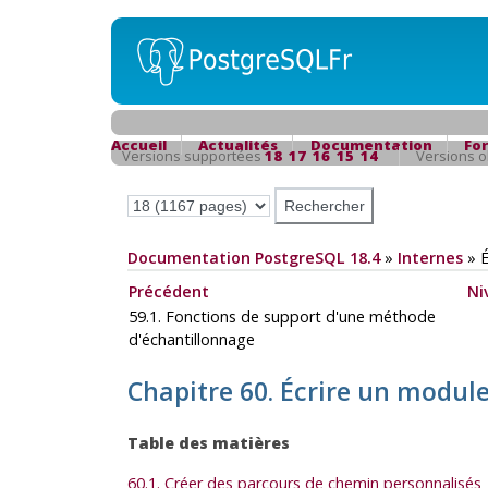
Accueil
Actualités
Documentation
Fo
Versions supportées
18
17
16
15
14
Versions 
Documentation PostgreSQL 18.4
»
Internes
»
É
Précédent
Ni
59.1. Fonctions de support d'une méthode
d'échantillonnage
Chapitre 60. Écrire un modul
Table des matières
60.1. Créer des parcours de chemin personnalisés