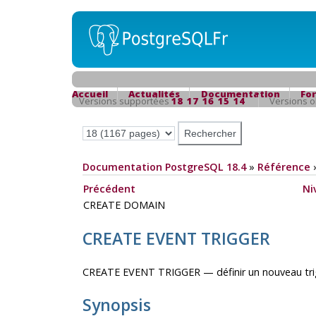
Accueil
Actualités
Documentation
Fo
Versions supportées
18
17
16
15
14
Versions 
Documentation PostgreSQL 18.4
»
Référence
Précédent
Ni
CREATE DOMAIN
CREATE EVENT TRIGGER
CREATE EVENT TRIGGER — définir un nouveau tri
Synopsis