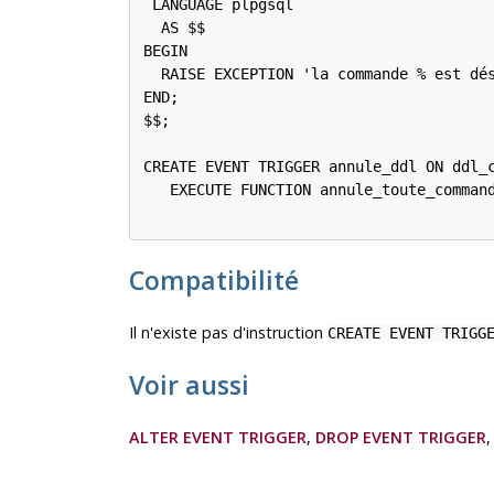
 LANGUAGE plpgsql

  AS $$

BEGIN

  RAISE EXCEPTION 'la commande % est dés
END;

$$;

CREATE EVENT TRIGGER annule_ddl ON ddl_c
   EXECUTE FUNCTION annule_toute_command
Compatibilité
Il n'existe pas d'instruction
CREATE EVENT TRIGG
Voir aussi
ALTER EVENT TRIGGER
,
DROP EVENT TRIGGER