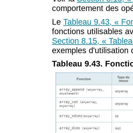
comportement des opé
Le
Tableau 9.43, « Fon
fonctions utilisables a
Section 8.15, « Table
exemples d'utilisation 
Tableau 9.43. Foncti
Type de
Fonction
retour
array_append
(
anyarray
,
anyarray
anyelement
)
array_cat
(
anyarray
,
anyarray
anyarray
)
array_ndims
(
anyarray
)
int
array_dims
(
anyarray
)
text