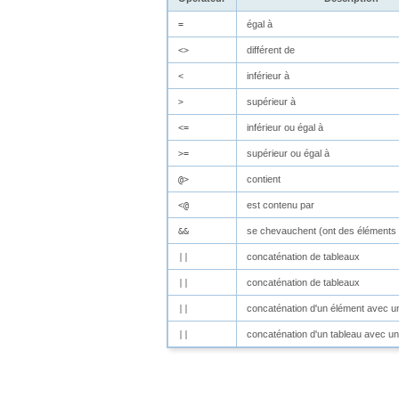
égal à
=
différent de
<>
inférieur à
<
supérieur à
>
inférieur ou égal à
<=
supérieur ou égal à
>=
contient
@>
est contenu par
<@
se chevauchent (ont des élément
&&
concaténation de tableaux
||
concaténation de tableaux
||
concaténation d'un élément avec u
||
concaténation d'un tableau avec u
||