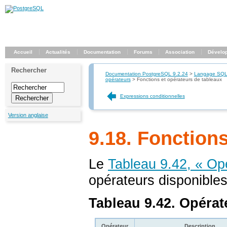
Accueil
Actualités
Documentation
Forums
Association
Dévelo
Rechercher
Documentation PostgreSQL 9.2.24
>
Langage SQ
opérateurs
>
Fonctions et opérateurs de tableaux
Expressions conditionnelles
Version anglaise
9.18. Fonction
Le
Tableau 9.42, « Op
opérateurs disponibles
Tableau 9.42. Opérat
Opérateur
Description