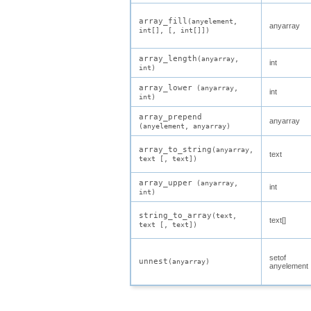
array_fill
(
anyelement
,
anyarray
int[]
, [
,
int[]
])
array_length
(
anyarray
,
int
int
)
array_lower
(
anyarray
,
int
int
)
array_prepend
anyarray
(
anyelement
,
anyarray
)
array_to_string
(
anyarray
,
text
text
[
,
text
])
array_upper
(
anyarray
,
int
int
)
string_to_array
(
text
,
text[]
text
[
,
text
])
setof
unnest
(
anyarray
)
anyelement