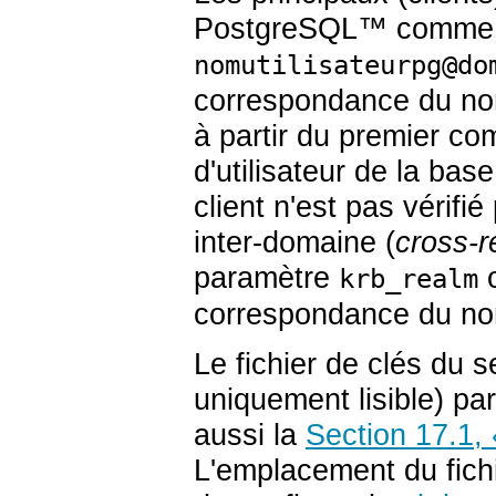
PostgreSQL
™ comme 
nomutilisateurpg@do
correspondance du nom 
à partir du premier c
d'utilisateur de la ba
client n'est pas vérifié
inter-domaine (
cross-r
paramètre
o
krb_realm
correspondance du nom 
Le fichier de clés du s
uniquement lisible) pa
aussi la
Section 17.1,
L'emplacement du fichi