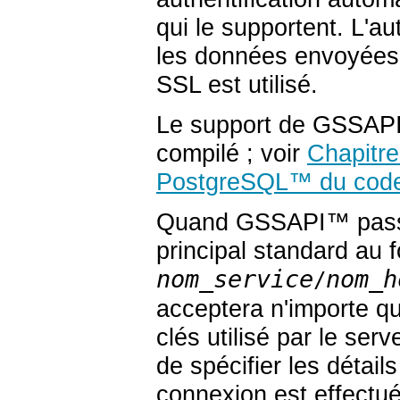
qui le supportent. L'a
les données envoyées s
SSL
est utilisé.
Le support de GSSAPI 
compilé ; voir
Chapitre
PostgreSQL
™
du code
Quand
GSSAPI
™ pas
principal standard au 
nom_service
nom_h
/
acceptera n'importe que
clés utilisé par le serv
de spécifier les détai
connexion est effectuée