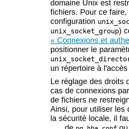
domaine Unix est rest
fichiers. Pour ce faire
configuration
unix_so
) 
unix_socket_group
« Connexions et authen
positionner le paramèt
unix_socket_directo
un répertoire à l'accè
Le réglage des droits d
cas de connexions par
de fichiers ne restrei
Ainsi, pour utiliser le
la sécurité locale, il f
de
ou 
...
pg_hba.conf