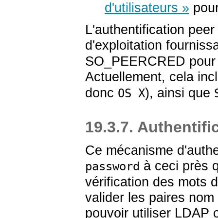
d'utilisateurs »
pour
L'authentification pee
d'exploitation fourniss
SO_PEERCRED
pour 
Actuellement, cela inc
donc
), ainsi que
OS X
19.3.7. Authentif
Ce mécanisme d'authent
à ceci près 
password
vérification des mots 
valider les paires nom 
pouvoir utiliser LDAP