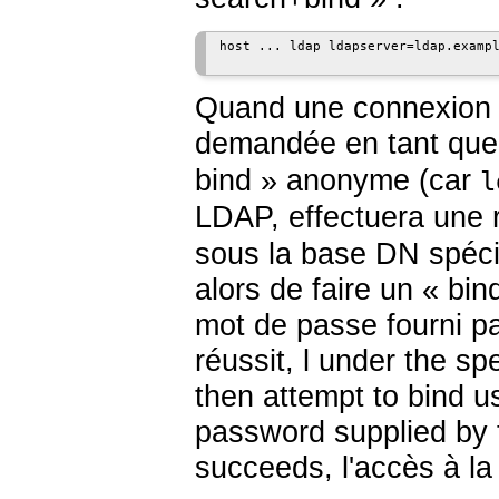
host ... ldap ldapserver=ldap.exampl
Quand une connexion 
demandée en tant qu
bind » anonyme (car
l
LDAP, effectuera une
sous la base DN spécif
alors de faire un « bind
mot de passe fourni pa
réussit, l under the spe
then attempt to bind u
password supplied by t
succeeds, l'accès à l