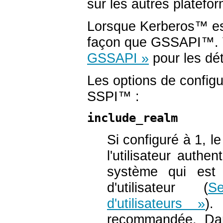
sur les autres platef
Lorsque
Kerberos
™ es
façon que
GSSAPI
™. 
GSSAPI »
pour les dét
Les options de configu
SSPI
™ :
include_realm
Si configuré à 1, 
l'utilisateur authen
système qui est
d'utilisateur (
S
d'utilisateurs »
).
recommandée. Dans