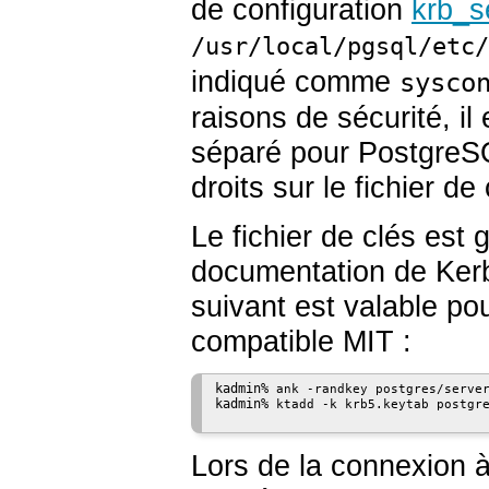
de configuration
krb_s
/usr/local/pgsql/etc/
indiqué comme
sysco
raisons de sécurité, il
séparé pour
PostgreS
droits sur le fichier d
Le fichier de clés est 
documentation de Kerb
suivant est valable p
compatible MIT :
kadmin% 
ank -randkey postgres/serve
kadmin% 
ktadd -k krb5.keytab postgr
Lors de la connexion à