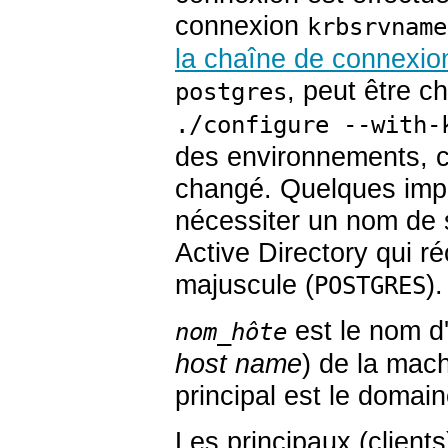
connexion
krbsrvname
la chaîne de connexio
, peut être c
postgres
./configure --with-
des environnements, c
changé. Quelques imp
nécessiter un nom de s
Active Directory qui r
majuscule (
).
POSTGRES
est le nom d'
nom_hôte
host name
) de la mac
principal est le domai
Les principaux (clients