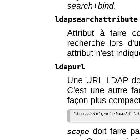
search+bind
.
ldapsearchattribute
Attribut à faire 
recherche lors d'u
attribut n'est indiqu
ldapurl
Une URL LDAP dont
C'est une autre fa
façon plus compacte
hote
port
basedn
at
ldap://
[:
]/
[?[
doit faire pa
scope