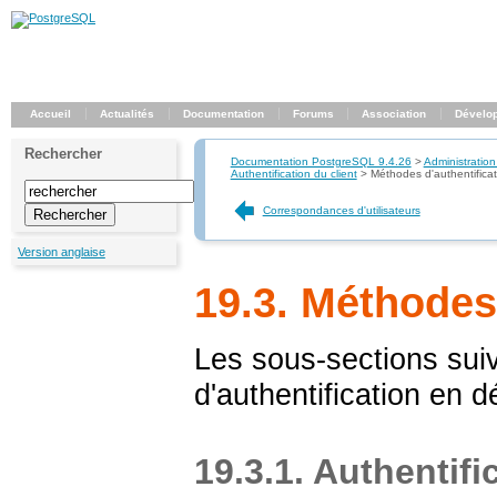
Accueil
Actualités
Documentation
Forums
Association
Dévelo
Rechercher
Documentation PostgreSQL 9.4.26
>
Administration
Authentification du client
>
Méthodes d'authentificat
Correspondances d'utilisateurs
Version anglaise
19.3. Méthodes 
Les sous-sections sui
d'authentification en dé
19.3.1. Authentifi