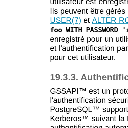
utilisateur est enregi
Ils peuvent être gér
USER
(7)
et
ALTER R
foo WITH PASSWORD '
enregistré pour un util
et l'authentification
pour cet utilisateur.
19.3.3. Authentif
GSSAPI
™ est un proto
l'authentification séc
PostgreSQL
™ suppor
Kerberos
™ suivant l
authentification autom