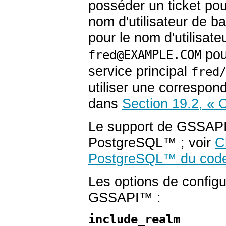
posséder un ticket pou
nom d'utilisateur de 
pour le nom d'utilisa
pour
fred@EXAMPLE.COM
service principal
fred
utiliser une correspon
dans
Section 19.2, « 
Le support de GSSAPI d
PostgreSQL
™ ; voir
C
PostgreSQL
™
du code
Les options de configu
GSSAPI
™ :
include_realm