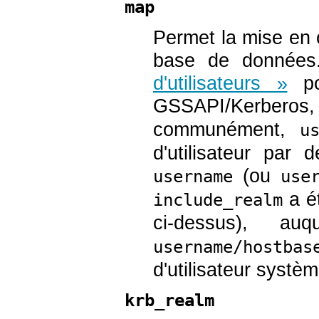
map
Permet la mise en
base de données
d'utilisateurs »
pou
GSSAPI/Kerberos,
communément,
u
d'utilisateur par 
(ou
username
use
a é
include_realm
ci-dessus), a
username/hostbas
d'utilisateur systè
krb_realm