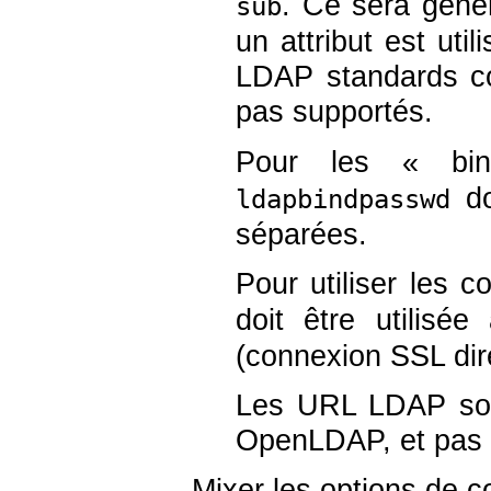
. Ce sera génér
sub
un attribut est ut
LDAP standards co
pas supportés.
Pour les « b
do
ldapbindpasswd
séparées.
Pour utiliser les 
doit être utilisé
(connexion SSL dir
Les URL LDAP son
OpenLDAP, et pas
Mixer les options de c