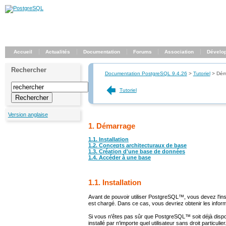
Accueil
Actualités
Documentation
Forums
Association
Dévelo
Rechercher
Documentation PostgreSQL 9.4.26
>
Tutoriel
>
Dém
Tutoriel
Version anglaise
1. Démarrage
1.1. Installation
1.2. Concepts architecturaux de base
1.3. Création d'une base de données
1.4. Accéder à une base
1.1. Installation
Avant de pouvoir utiliser
PostgreSQL
™, vous devez l'inst
est chargé. Dans ce cas, vous devriez obtenir les info
Si vous n'êtes pas sûr que
PostgreSQL
™ soit déjà dispo
installé par n'importe quel utilisateur sans droit particul