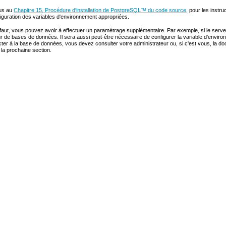
us au
Chapitre 15, Procédure d'installation
de
PostgreSQL
™
du code source
, pour les instru
nfiguration des variables d'environnement appropriées.
r défaut, vous pouvez avoir à effectuer un paramétrage supplémentaire. Par exemple, si le se
 de bases de données. Il sera aussi peut-être nécessaire de configurer la variable d'envir
cter à la base de données, vous devez consulter votre administrateur ou, si c'est vous, la 
la prochaine section.