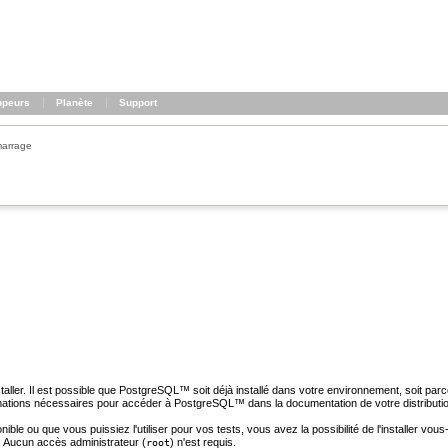
ppeurs
Planète
Support
arrage
aller. Il est possible que
PostgreSQL
™ soit déjà installé dans votre environnement, soit parce
rmations nécessaires pour accéder à
PostgreSQL
™ dans la documentation de votre distributio
nible ou que vous puissiez l'utiliser pour vos tests, vous avez la possibilité de l'installer vou
ier. Aucun accès administrateur (
) n'est requis.
root