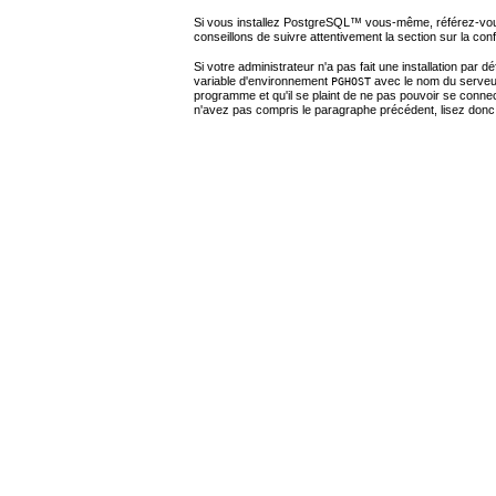
Si vous installez
PostgreSQL
™ vous-même, référez-vo
conseillons de suivre attentivement la section sur la co
Si votre administrateur n'a pas fait une installation pa
variable d'environnement
avec le nom du serveur
PGHOST
programme et qu'il se plaint de ne pas pouvoir se conne
n'avez pas compris le paragraphe précédent, lisez donc 