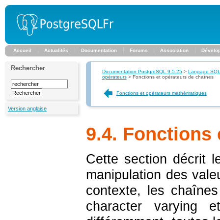
Accueil
Actualités
Documentation
Forums
Association
Dévelo
Rechercher
Documentation PostgreSQL 9.5.25
>
Langage SQ
opérateurs
>
Fonctions et opérateurs de chaînes
Fonctions et opérateurs mathématiques
Version anglaise
9.4. Fonctions
Cette section décrit 
manipulation des vale
contexte, les chaînes
character varying
e