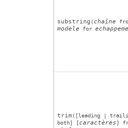
substring
chaîne
(
fro
modele
echappem
for
trim
([
leading | trail
caractères
both
] [
] f