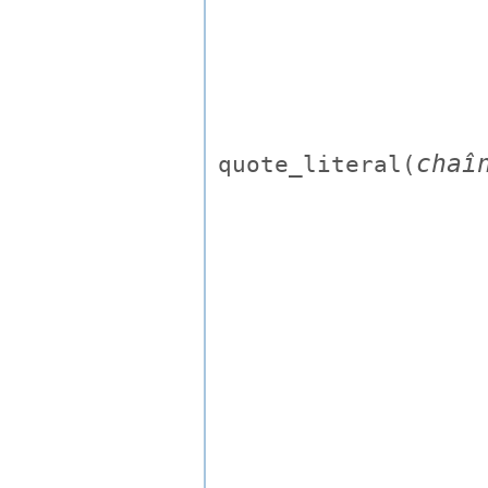
chaî
quote_literal(