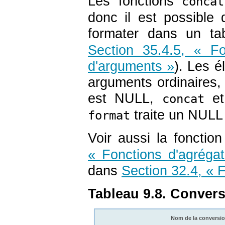
Les fonctions
concat
donc il est possible
formater dans un t
Section 35.4.5, « F
d'arguments »
). Les 
arguments ordinaires, 
est NULL,
e
concat
traite un NULL
format
Voir aussi la fonctio
« Fonctions d'agréga
dans
Section 32.4, « 
Tableau 9.8. Convers
Nom de la conversi