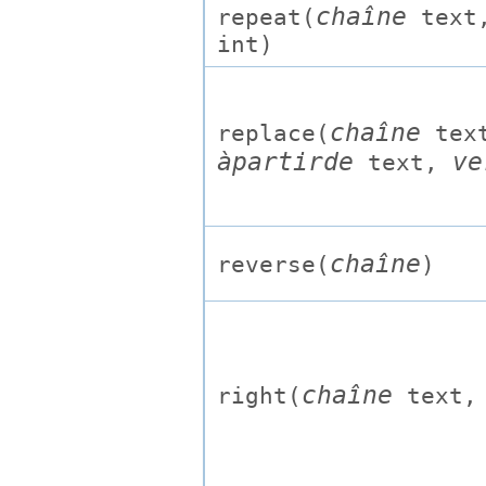
chaîne
repeat(
text
int
)
chaîne
replace(
tex
àpartirde
ve
text
,
chaîne
reverse(
)
chaîne
right(
text