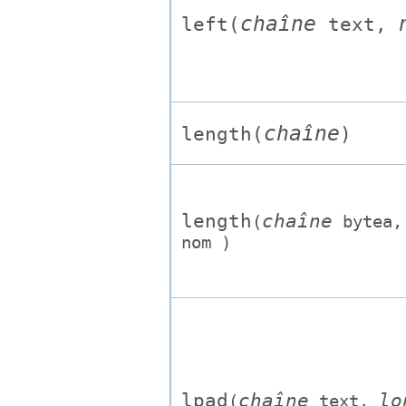
chaîne
left(
text
,
chaîne
length(
)
length
chaîne
(
bytea
nom
)
lpad
chaîne
lo
(
text
,