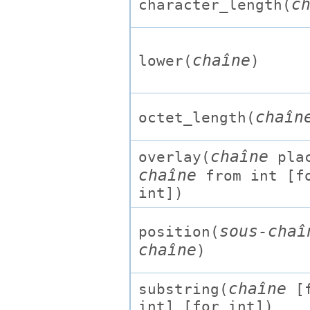
c
character_length(
chaîne
lower(
)
chaîn
octet_length(
chaîne
overlay(
plac
chaîne
from
int
[
f
int
])
sous-chaî
position(
chaîne
)
chaîne
substring(
[
int
] [
for
int
])