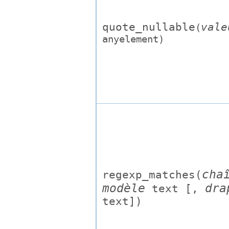
quote_nullable
vale
(
anyelement
)
cha
regexp_matches(
modèle
dra
text
[,
text
])