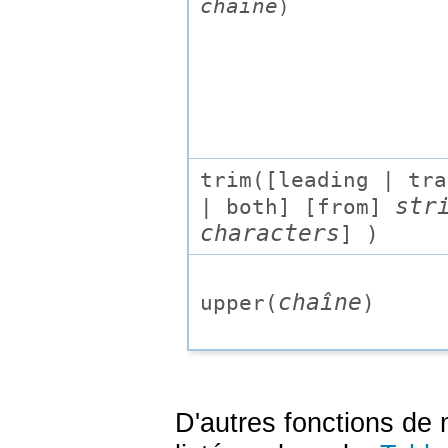
chaîne
)
trim([
leading | tra
str
| both
] [
from
]
characters
] )
chaîne
upper(
)
D'autres fonctions de 