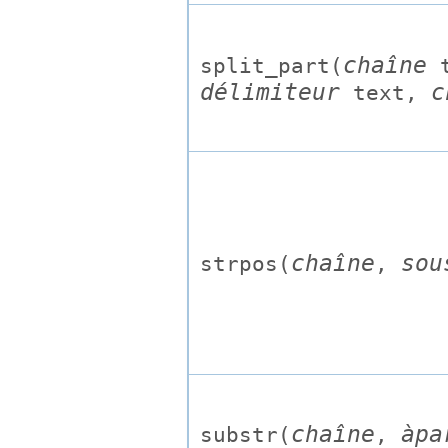
chaîne
split_part(
délimiteur
c
text
,
chaîne
sou
strpos(
,
chaîne
àpa
substr(
,