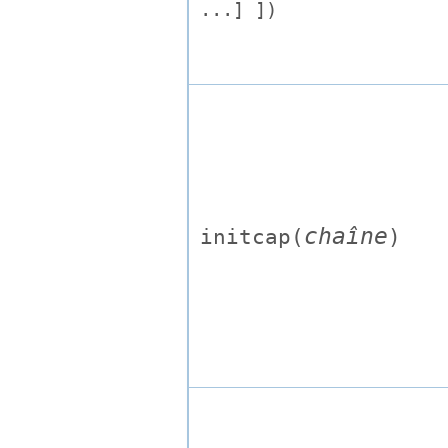
...] ])
chaîne
initcap(
)