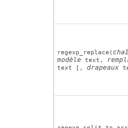
cha
regexp_replace(
modèle
rempl
text
,
drapeaux
text
[,
t
regexp_split_to_arr