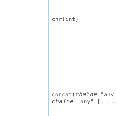
chr(
int
)
chaîne
concat(
"any
chaîne
"any"
[, ...