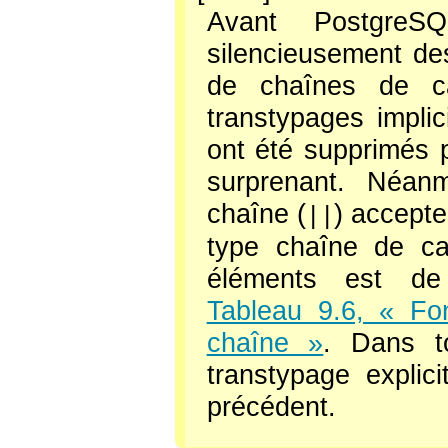
Avant
PostgreSQ
silencieusement de
de chaînes de ca
transtypages impli
ont été supprimés 
surprenant. Néanm
chaîne (
) accepte
||
type chaîne de ca
éléments est d
Tableau 9.6, « Fo
chaîne »
. Dans to
transtypage explic
précédent.