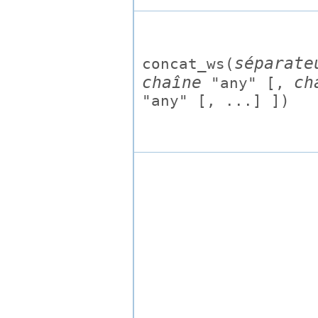
séparate
concat_ws(
chaîne
ch
"any"
[,
"any"
[, ...] ])