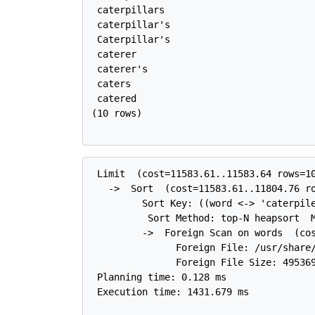
 caterpillars

 caterpillar's

 Caterpillar's

 caterer

 caterer's

 caters

 catered

(10 rows)

 Limit  (cost=11583.61..11583.64 rows=10
   ->  Sort  (cost=11583.61..11804.76 ro
         Sort Key: ((word <-> 'caterpile
          Sort Method: top-N heapsort  M
         ->  Foreign Scan on words  (cos
               Foreign File: /usr/share/
               Foreign File Size: 495369
 Planning time: 0.128 ms

 Execution time: 1431.679 ms
