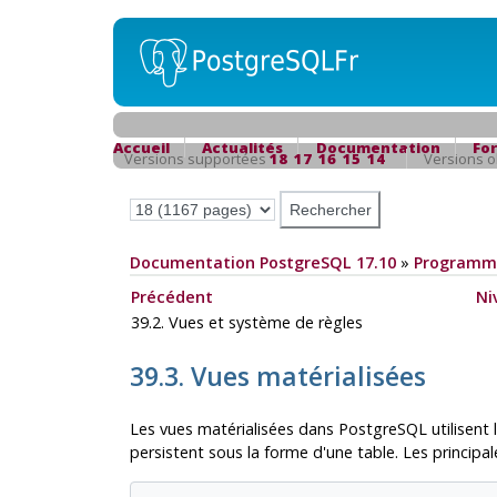
Accueil
Actualités
Documentation
Fo
Versions supportées
18
17
16
15
14
Versions 
Documentation PostgreSQL 17.10
»
Programma
Précédent
Ni
39.2. Vues et système de règles
39.3. Vues matérialisées
Les vues matérialisées dans
PostgreSQL
utilisent
persistent sous la forme d'une table. Les principal