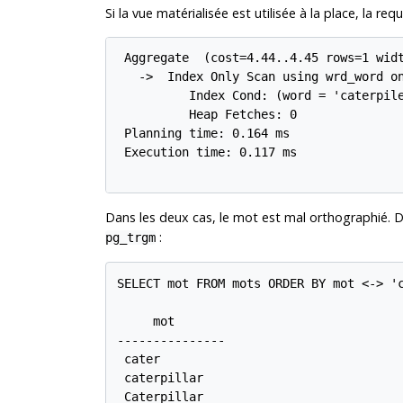
Si la vue matérialisée est utilisée à la place, la req
 Aggregate  (cost=4.44..4.45 rows=1 widt
   ->  Index Only Scan using wrd_word on
          Index Cond: (word = 'caterpile
          Heap Fetches: 0

 Planning time: 0.164 ms

 Execution time: 0.117 ms

Dans les deux cas, le mot est mal orthographié. 
:
pg_trgm
SELECT mot FROM mots ORDER BY mot <-> 'c
     mot

---------------

 cater

 caterpillar

 Caterpillar
