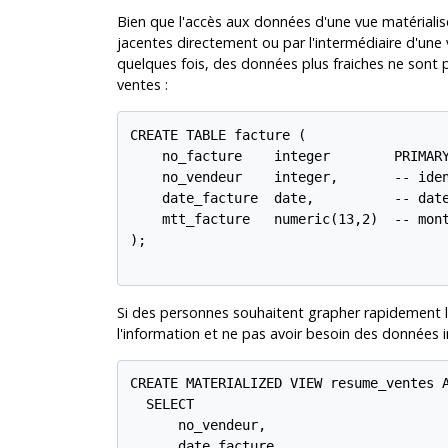
Bien que l'accès aux données d'une vue matérialis
jacentes directement ou par l'intermédiaire d'une
quelques fois, des données plus fraiches ne sont p
ventes :
CREATE TABLE facture (

    no_facture    integer        PRIMARY
    no_vendeur    integer,       -- iden
    date_facture  date,          -- date
    mtt_facture   numeric(13,2)  -- mont
);

Si des personnes souhaitent grapher rapidement l
l'information et ne pas avoir besoin des données 
CREATE MATERIALIZED VIEW resume_ventes A
  SELECT

      no_vendeur,

      date_facture,
