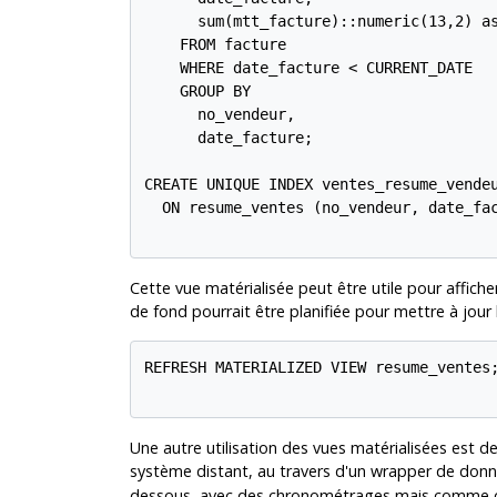
      sum(mtt_facture)::numeric(13,2) as
    FROM facture

    WHERE date_facture < CURRENT_DATE

    GROUP BY

      no_vendeur,

      date_facture;

CREATE UNIQUE INDEX ventes_resume_vendeu
  ON resume_ventes (no_vendeur, date_fac
Cette vue matérialisée peut être utile pour affich
de fond pourrait être planifiée pour mettre à jour 
REFRESH MATERIALIZED VIEW resume_ventes;
Une autre utilisation des vues matérialisées est
système distant, au travers d'un wrapper de donn
dessous, avec des chronométrages mais comme cela