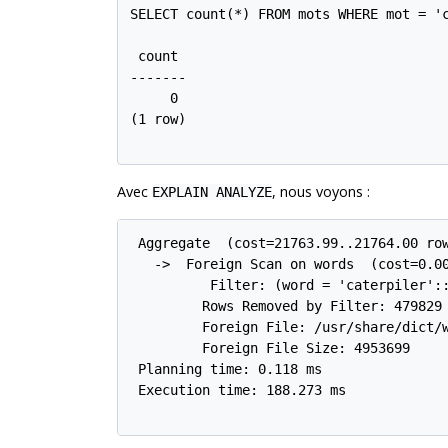
SELECT count(*) FROM mots WHERE mot = 'c
 count

-------

     0

(1 row)

Avec
, nous voyons :
EXPLAIN ANALYZE
 Aggregate  (cost=21763.99..21764.00 row
   ->  Foreign Scan on words  (cost=0.00
          Filter: (word = 'caterpiler'::
         Rows Removed by Filter: 479829

         Foreign File: /usr/share/dict/w
         Foreign File Size: 4953699

 Planning time: 0.118 ms

 Execution time: 188.273 ms
