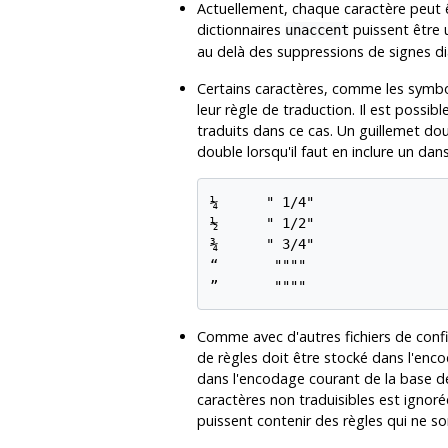
Actuellement, chaque caractère peut 
dictionnaires
puissent être u
unaccent
au delà des suppressions de signes dia
Certains caractères, comme les symb
leur règle de traduction. Il est possib
traduits dans ce cas. Un guillemet d
double lorsqu'il faut en inclure un dan
¼      " 1/4"

½      " 1/2"

¾      " 3/4"

“       """"

Comme avec d'autres fichiers de confi
de règles doit être stocké dans l'en
dans l'encodage courant de la base d
caractères non traduisibles est ignoré
puissent contenir des règles qui ne s