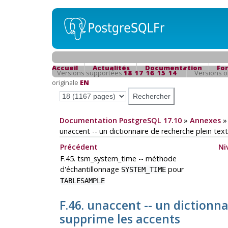
Accueil
Actualités
Documentation
Fo
Versions supportées
18
17
16
15
14
Versions 
originale
EN
Documentation PostgreSQL 17.10
»
Annexes
unaccent -- un dictionnaire de recherche plein tex
Précédent
Ni
F.45. tsm_system_time -- méthode
d'échantillonnage
pour
SYSTEM_TIME
TABLESAMPLE
F.46. unaccent -- un dictionna
supprime les accents