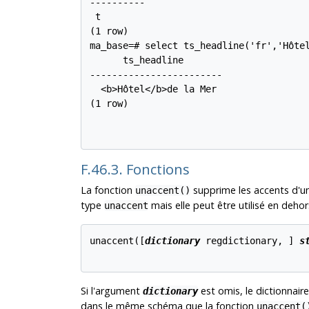
----------

 t

(1 row)

ma_base=# select ts_headline('fr','Hôtel
      ts_headline

------------------------

  <b>Hôtel</b>de la Mer

(1 row)

F.46.3. Fonctions
La fonction
supprime les accents d'une
unaccent()
type
mais elle peut être utilisé en deho
unaccent
unaccent([
dictionary
regdictionary
, 
] 
s
Si l'argument
est omis, le dictionnai
dictionary
dans le même schéma que la fonction
unaccent(