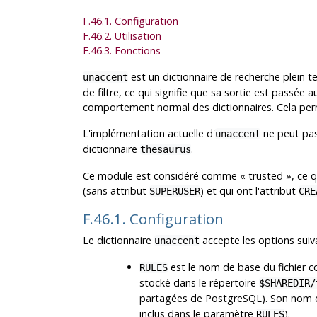
F.46.1. Configuration
F.46.2. Utilisation
F.46.3. Fonctions
est un dictionnaire de recherche plein t
unaccent
de filtre, ce qui signifie que sa sortie est passée a
comportement normal des dictionnaires. Cela perm
L'implémentation actuelle d'
ne peut pas
unaccent
dictionnaire
.
thesaurus
Ce module est considéré comme
«
trusted
»
, ce q
(sans attribut
) et qui ont l'attribut
SUPERUSER
CRE
F.46.1. Configuration
Le dictionnaire
accepte les options suiv
unaccent
est le nom de base du fichier con
RULES
stocké dans le répertoire
$SHAREDIR/
partagées de
PostgreSQL
). Son nom 
inclus dans le paramètre
).
RULES