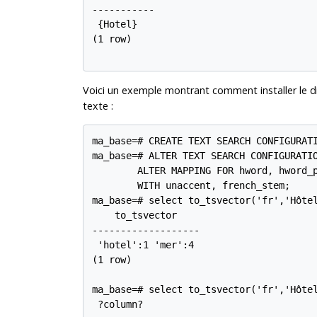
-----------

 {Hotel}

(1 row)

Voici un exemple montrant comment installer le d
texte :
ma_base=# CREATE TEXT SEARCH CONFIGURATI
ma_base=# ALTER TEXT SEARCH CONFIGURATIO
        ALTER MAPPING FOR hword, hword_p
        WITH unaccent, french_stem;

ma_base=# select to_tsvector('fr','Hôtel
    to_tsvector

-------------------

 'hotel':1 'mer':4

(1 row)

ma_base=# select to_tsvector('fr','Hôtel
 ?column?
