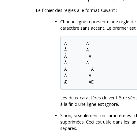
Le fichier des règles a le format suivant :
Chaque ligne représente une règle de t
caractère sans accent. Le premier est 
À        A

Á        A

Â         A

Ã        A

Ä          A

Å         A

Æ         AE
Les deux caractères doivent être sép
à la fin d'une ligne est ignoré.
Sinon, si seulement un caractère est d
supprimées. Ceci est utile dans les l
séparés.